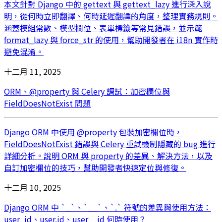
本文針對 Django 中的 gettext 與 gettext_lazy 進行深入說
明，從何時立即翻譯、何時延遲翻譯的角度，整理實務規則。
涵蓋模組常數、模型欄位、表單標籤等常見錯誤，並示範
format_lazy 與 force_str 的使用，幫助開發者在 i18n 實作時
避免混淆。
十二月 11, 2025
ORM、@property 與 Celery 調試：加密欄位與
FieldDoesNotExist 問題
Django ORM 中使用 @property 包裝加密欄位時，
FieldDoesNotExist 錯誤與 Celery 重試機制隱藏的 bug 進行
詳細分析。說明 ORM 與 property 的差異、解決方法，以及
自訂加密欄位的技巧，幫助開發者快速定位與修復。
十二月 10, 2025
Django ORM 中 `_`、`__`、`.` 符號的差異與使用方法：
user_id、user.id、user__id 何時使用？