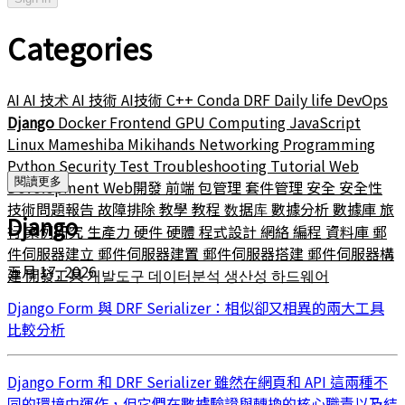
Categories
AI
AI 技术
AI 技術
AI技術
C++
Conda
DRF
Daily life
DevOps
Django
Docker
Frontend
GPU Computing
JavaScript
Linux
Mameshiba
Mikihands
Networking
Programming
Python
Security
Test
Troubleshooting
Tutorial
Web
閱讀更多
Development
Web開發
前端
包管理
套件管理
安全
安全性
技術問題報告
故障排除
教學
教程
数据库
數據分析
數據庫
旅
Django
行
案例研究
生產力
硬件
硬體
程式設計
網絡
編程
資料庫
郵
件伺服器建立
郵件伺服器建置
郵件伺服器搭建
郵件伺服器構
五月 17, 2026
建
開發工具
개발도구
데이터분석
생산성
하드웨어
Django Form 與 DRF Serializer：相似卻又相異的兩大工具
比較分析
Django Form 和 DRF Serializer 雖然在網頁和 API 這兩種不
同的環境中運作，但它們在數據驗證與轉換的核心職責以及結