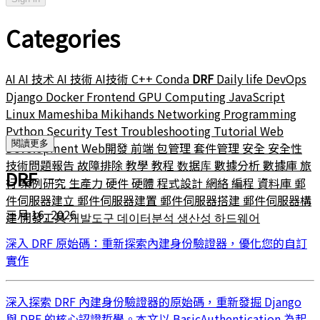
Categories
AI
AI 技术
AI 技術
AI技術
C++
Conda
DRF
Daily life
DevOps
Django
Docker
Frontend
GPU Computing
JavaScript
Linux
Mameshiba
Mikihands
Networking
Programming
Python
Security
Test
Troubleshooting
Tutorial
Web
閱讀更多
Development
Web開發
前端
包管理
套件管理
安全
安全性
技術問題報告
故障排除
教學
教程
数据库
數據分析
數據庫
旅
DRF
行
案例研究
生產力
硬件
硬體
程式設計
網絡
編程
資料庫
郵
件伺服器建立
郵件伺服器建置
郵件伺服器搭建
郵件伺服器構
三月 16, 2026
建
開發工具
개발도구
데이터분석
생산성
하드웨어
深入 DRF 原始碼：重新探索內建身份驗證器，優化您的自訂
實作
深入探索 DRF 內建身份驗證器的原始碼，重新發掘 Django
與 DRF 的核心認證哲學。本文以 BasicAuthentication 為起