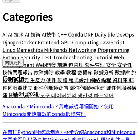
Categories
AI
AI 技术
AI 技術
AI技術
C++
Conda
DRF
Daily life
DevOps
Django
Docker
Frontend
GPU Computing
JavaScript
Linux
Mameshiba
Mikihands
Networking
Programming
Python
Security
Test
Troubleshooting
Tutorial
Web
閱讀更多
Development
Web開發
前端
包管理
套件管理
安全
安全性
技術問題報告
故障排除
教學
教程
数据库
數據分析
數據庫
旅
Conda
行
案例研究
生產力
硬件
硬體
程式設計
網絡
編程
資料庫
郵
件伺服器建立
郵件伺服器建置
郵件伺服器搭建
郵件伺服器構
十一月 24, 2025
建
開發工具
개발도구
데이터분석
생산성
하드웨어
Anaconda？Miniconda？我應該從哪個開始？使用
Miniconda開始實戰的conda環境管理
在管理Python開發環境時，逐步介紹Anaconda和Miniconda
之間的區別以及基於Miniconda的實用conda環境創建、刪