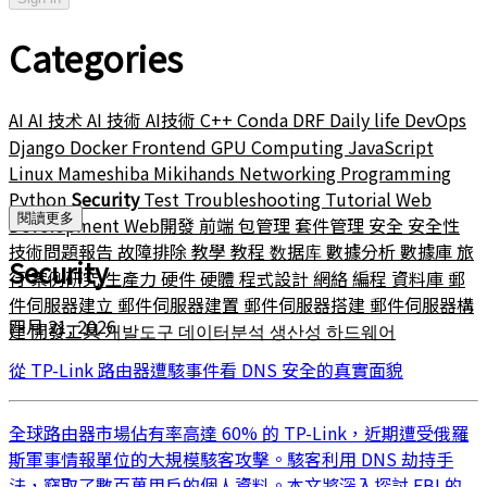
Categories
AI
AI 技术
AI 技術
AI技術
C++
Conda
DRF
Daily life
DevOps
Django
Docker
Frontend
GPU Computing
JavaScript
Linux
Mameshiba
Mikihands
Networking
Programming
Python
Security
Test
Troubleshooting
Tutorial
Web
閱讀更多
Development
Web開發
前端
包管理
套件管理
安全
安全性
技術問題報告
故障排除
教學
教程
数据库
數據分析
數據庫
旅
Security
行
案例研究
生產力
硬件
硬體
程式設計
網絡
編程
資料庫
郵
件伺服器建立
郵件伺服器建置
郵件伺服器搭建
郵件伺服器構
四月 21, 2026
建
開發工具
개발도구
데이터분석
생산성
하드웨어
從 TP-Link 路由器遭駭事件看 DNS 安全的真實面貌
全球路由器市場佔有率高達 60% 的 TP-Link，近期遭受俄羅
斯軍事情報單位的大規模駭客攻擊。駭客利用 DNS 劫持手
法，竊取了數百萬用戶的個人資料。本文將深入探討 FBI 的