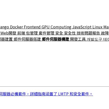
jango
Docker
Frontend
GPU Computing
JavaScript
Linux
Ma
t
Web開發
前端
包管理
套件管理
安全
安全性
技術問題報告
故
服器建置
郵件伺服器搭建
郵件伺服器構建
開發工具
개발도구
데
的郵件伺服器必備套件，詳細指南涵蓋了 LMTP 和安全套件。