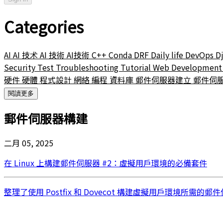
Categories
AI
AI 技术
AI 技術
AI技術
C++
Conda
DRF
Daily life
DevOps
D
Security
Test
Troubleshooting
Tutorial
Web Developmen
硬件
硬體
程式設計
網絡
編程
資料庫
郵件伺服器建立
郵件伺
閱讀更多
郵件伺服器構建
二月 05, 2025
在 Linux 上構建郵件伺服器 #2：虛擬用戶環境的必備套件
整理了使用 Postfix 和 Dovecot 構建虛擬用戶環境所需