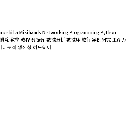
meshiba
Mikihands
Networking
Programming
Python
障排除
教學
教程
数据库
數據分析
數據庫
旅行
案例研究
生產力
이터분석
생산성
하드웨어