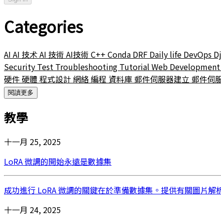
Categories
AI
AI 技术
AI 技術
AI技術
C++
Conda
DRF
Daily life
DevOps
D
Security
Test
Troubleshooting
Tutorial
Web Developmen
硬件
硬體
程式設計
網絡
編程
資料庫
郵件伺服器建立
郵件伺
閱讀更多
教學
十一月 25, 2025
LoRA 微調的開始永遠是數據集
成功進行 LoRA 微調的關鍵在於準備數據集。提供有關圖片
十一月 24, 2025