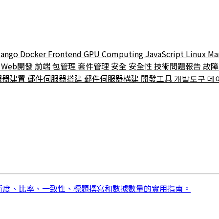
jango
Docker
Frontend
GPU Computing
JavaScript
Linux
Ma
t
Web開發
前端
包管理
套件管理
安全
安全性
技術問題報告
故
服器建置
郵件伺服器搭建
郵件伺服器構建
開發工具
개발도구
데
解析度、比率、一致性、標題撰寫和數據數量的實用指南。