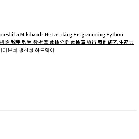
meshiba
Mikihands
Networking
Programming
Python
障排除
教學
教程
数据库
數據分析
數據庫
旅行
案例研究
生產力
이터분석
생산성
하드웨어