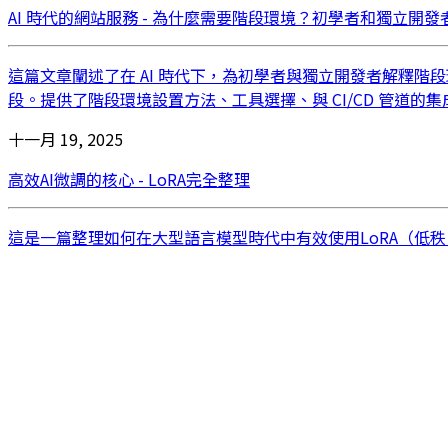
AI 時代的網站服務 - 為什麼需要階段環境？初學者和獨立開
這篇文章闡述了在 AI 時代下，為初學者與獨立開發者解釋
段。提供了階段環境設置方法、工具選擇、與 CI/CD 管道
十一月 19, 2025
高效AI微調的核心 - LoRA完全整理
這是一篇整理如何在大型語言模型時代中有效使用LoRA（低秩