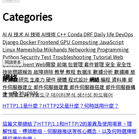
Categories
AI
AI 技术
AI 技術
AI技術
C++
Conda
DRF
Daily life
DevOps
Django
Docker
Frontend
GPU Computing
JavaScript
Linux
Mameshiba
Mikihands
Networking
Programming
Python
Security
Test
Troubleshooting
Tutorial
Web
閱讀更多
Development
Web開發
前端
包管理
套件管理
安全
安全性
技術問題報告
故障排除
教學
教程
数据库
數據分析
數據庫
旅
網絡
行
案例研究
生產力
硬件
硬體
程式設計
網絡
編程
資料庫
郵
件伺服器建立
郵件伺服器建置
郵件伺服器搭建
郵件伺服器構
十一月 23, 2025
建
開發工具
개발도구
데이터분석
생산성
하드웨어
HTTP1.1是什麼？HTTP2又是什麼？何時該用什麼？
這篇文章總結了HTTP/1.1和HTTP/2的差異及使用場景。理
解性能、標頭壓縮、伺服器推送等核心概念，以及何時選擇哪
種協議的指導。