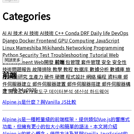
Categories
AI
AI 技术
AI 技術
AI技術
C++
Conda
DRF
Daily life
DevOps
Django
Docker
Frontend
GPU Computing
JavaScript
Linux
Mameshiba
Mikihands
Networking
Programming
Python
Security
Test
Troubleshooting
Tutorial
Web
閱讀更多
Development
Web開發
前端
包管理
套件管理
安全
安全性
技術問題報告
故障排除
教學
教程
数据库
數據分析
數據庫
旅
前端
行
案例研究
生產力
硬件
硬體
程式設計
網絡
編程
資料庫
郵
件伺服器建立
郵件伺服器建置
郵件伺服器搭建
郵件伺服器構
十一月 24, 2025
建
開發工具
개발도구
데이터분석
생산성
하드웨어
Alpine.js是什麼？與Vanilla JS比較
Alpine.js是一種輕量級的前端框架，提供類似Vue.js的響應式
功能，但擁有更小的包大小和簡單的語法。本文將介紹
Alpine.js的核心概念、使用方法及其與Vanilla JavaScript的