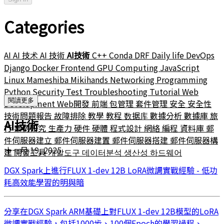
Categories
AI
AI 技术
AI 技術
AI技術
C++
Conda
DRF
Daily life
DevOps
Django
Docker
Frontend
GPU Computing
JavaScript
Linux
Mameshiba
Mikihands
Networking
Programming
Python
Security
Test
Troubleshooting
Tutorial
Web
閱讀更多
Development
Web開發
前端
包管理
套件管理
安全
安全性
技術問題報告
故障排除
教學
教程
数据库
數據分析
數據庫
旅
AI技術
行
案例研究
生產力
硬件
硬體
程式設計
網絡
編程
資料庫
郵
件伺服器建立
郵件伺服器建置
郵件伺服器搭建
郵件伺服器構
十一月 19, 2025
建
開發工具
개발도구
데이터분석
생산성
하드웨어
DGX Spark上進行FLUX 1-dev 12B LoRA微調實戰經驗 - 低功
耗高效能學習的明與暗
分享在DGX Spark ARM基礎上對FLUX 1-dev 12B模型的LoRA
微調實戰經驗，包括1000步、100個Epoch的學習過程、