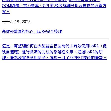
OOM問題、電力效率、CPU瓶頸等詳細分析及未來的改善方
案。
十一月 19, 2025
高效AI微調的核心 - LoRA完全整理
這是一篇整理如何在大型語言模型時代中有效使用LoRA（低
秩自適應）進行微調的方法的部落格文章。通過LoRA的原
理、優點及實際應用例子，讓您一目了然PEFT技術的優勢。