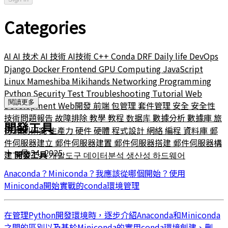
Categories
AI
AI 技术
AI 技術
AI技術
C++
Conda
DRF
Daily life
DevOps
Django
Docker
Frontend
GPU Computing
JavaScript
Linux
Mameshiba
Mikihands
Networking
Programming
Python
Security
Test
Troubleshooting
Tutorial
Web
閱讀更多
Development
Web開發
前端
包管理
套件管理
安全
安全性
技術問題報告
故障排除
教學
教程
数据库
數據分析
數據庫
旅
開發工具
行
案例研究
生產力
硬件
硬體
程式設計
網絡
編程
資料庫
郵
件伺服器建立
郵件伺服器建置
郵件伺服器搭建
郵件伺服器構
十一月 24, 2025
建
開發工具
개발도구
데이터분석
생산성
하드웨어
Anaconda？Miniconda？我應該從哪個開始？使用
Miniconda開始實戰的conda環境管理
在管理Python開發環境時，逐步介紹Anaconda和Miniconda
之間的區別以及基於Miniconda的實用conda環境創建、刪