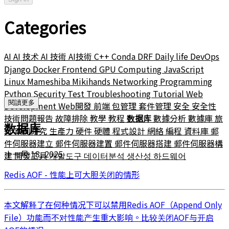
Categories
AI
AI 技术
AI 技術
AI技術
C++
Conda
DRF
Daily life
DevOps
Django
Docker
Frontend
GPU Computing
JavaScript
Linux
Mameshiba
Mikihands
Networking
Programming
Python
Security
Test
Troubleshooting
Tutorial
Web
閱讀更多
Development
Web開發
前端
包管理
套件管理
安全
安全性
技術問題報告
故障排除
教學
教程
数据库
數據分析
數據庫
旅
数据库
行
案例研究
生產力
硬件
硬體
程式設計
網絡
編程
資料庫
郵
件伺服器建立
郵件伺服器建置
郵件伺服器搭建
郵件伺服器構
十一月 18, 2025
建
開發工具
개발도구
데이터분석
생산성
하드웨어
Redis AOF - 性能上可大胆关闭的情形
本文解释了在何种情况下可以禁用Redis AOF（Append Only
File）功能而不对性能产生重大影响。比较关闭AOF与开启