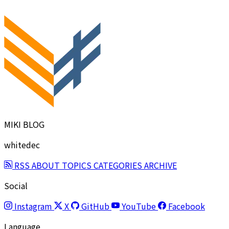
MIKI BLOG
whitedec
RSS
ABOUT
TOPICS
CATEGORIES
ARCHIVE
Social
Instagram
X
GitHub
YouTube
Facebook
Language