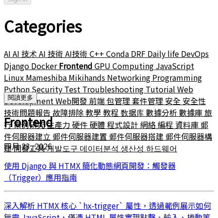
Categories
AI
AI 技术
AI 技術
AI技術
C++
Conda
DRF
Daily life
DevOps
Django
Docker
Frontend
GPU Computing
JavaScript
Linux
Mameshiba
Mikihands
Networking
Programming
Python
Security
Test
Troubleshooting
Tutorial
Web
閱讀更多
Development
Web開發
前端
包管理
套件管理
安全
安全性
技術問題報告
故障排除
教學
教程
数据库
數據分析
數據庫
旅
Frontend
行
案例研究
生產力
硬件
硬體
程式設計
網絡
編程
資料庫
郵
件伺服器建立
郵件伺服器建置
郵件伺服器搭建
郵件伺服器構
四月 23, 2026
建
開發工具
개발도구
데이터분석
생산성
하드웨어
使用 Django 與 HTMX 簡化動態網頁開發：觸發器
（Trigger）應用指南
深入解析 HTMX 核心 `hx-trigger` 屬性，透過範例展示如何
無需 JavaScript，僅憑 HTML 屬性實現點擊、輸入、捲動等