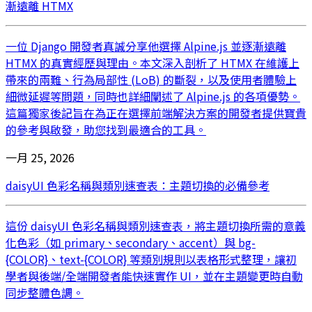
漸遠離 HTMX
一位 Django 開發者真誠分享他選擇 Alpine.js 並逐漸遠離
HTMX 的真實經歷與理由。本文深入剖析了 HTMX 在維護上
帶來的兩難、行為局部性 (LoB) 的斷裂，以及使用者體驗上
細微延遲等問題，同時也詳細闡述了 Alpine.js 的各項優勢。
這篇獨家後記旨在為正在選擇前端解決方案的開發者提供寶貴
的參考與啟發，助您找到最適合的工具。
一月 25, 2026
daisyUI 色彩名稱與類別速查表：主題切換的必備參考
這份 daisyUI 色彩名稱與類別速查表，將主題切換所需的意義
化色彩（如 primary、secondary、accent）與 bg-
{COLOR}、text-{COLOR} 等類別規則以表格形式整理，讓初
學者與後端/全端開發者能快速實作 UI，並在主題變更時自動
同步整體色調。