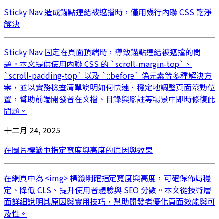
Sticky Nav 造成錨點連結被遮擋時，僅用幾行內聯 CSS 乾淨
解決
Sticky Nav 固定在頁面頂端時，導致錨點連結被遮擋的問
題。本文提供使用內聯 CSS 的 `scroll-margin-top`、
`scroll-padding-top` 以及 `::before` 偽元素等多種解決方
案，並以實務檢查清單說明如何快速、穩定地調整頁面滾動位
置，幫助前端開發者在文檔、目錄與腳註等場景中即時修復此
問題。
十二月 24, 2025
在圖片標籤中指定寬度與高度的原因與效果
在網頁中為 <img> 標籤明確指定寬度與高度，可確保佈局穩
定、降低 CLS、提升使用者體驗與 SEO 分數。本文從技術層
面詳細說明其原因與實用技巧，幫助開發者優化頁面效能與可
及性。