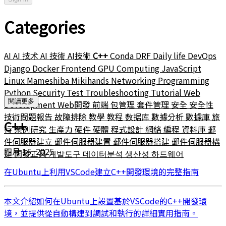
Categories
AI
AI 技术
AI 技術
AI技術
C++
Conda
DRF
Daily life
DevOps
Django
Docker
Frontend
GPU Computing
JavaScript
Linux
Mameshiba
Mikihands
Networking
Programming
Python
Security
Test
Troubleshooting
Tutorial
Web
閱讀更多
Development
Web開發
前端
包管理
套件管理
安全
安全性
技術問題報告
故障排除
教學
教程
数据库
數據分析
數據庫
旅
C++
行
案例研究
生產力
硬件
硬體
程式設計
網絡
編程
資料庫
郵
件伺服器建立
郵件伺服器建置
郵件伺服器搭建
郵件伺服器構
四月 15, 2025
建
開發工具
개발도구
데이터분석
생산성
하드웨어
在Ubuntu上利用VSCode建立C++開發環境的完整指南
本文介紹如何在Ubuntu上設置基於VSCode的C++開發環
境，並提供從自動構建到調試和執行的詳細實用指南。