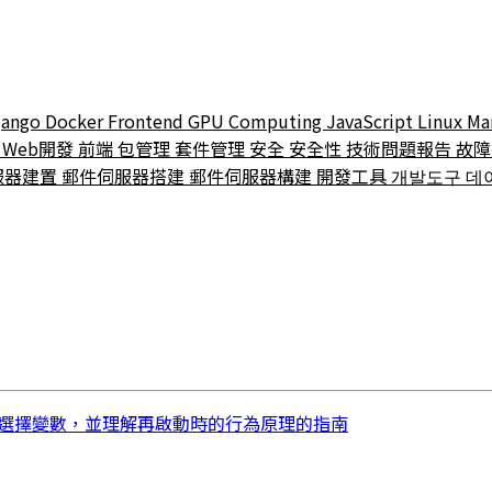
jango
Docker
Frontend
GPU Computing
JavaScript
Linux
Ma
t
Web開發
前端
包管理
套件管理
安全
安全性
技術問題報告
故
服器建置
郵件伺服器搭建
郵件伺服器構建
開發工具
개발도구
데
中區分必需與選擇變數，並理解再啟動時的行為原理的指南