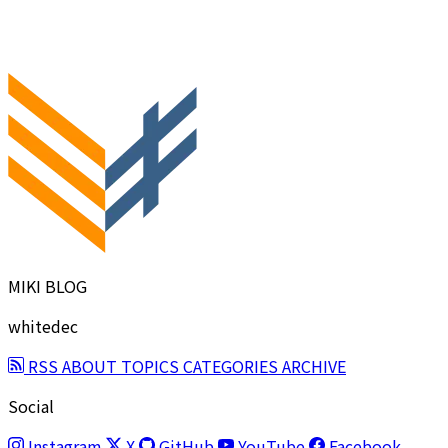
MIKI BLOG
whitedec
RSS
ABOUT
TOPICS
CATEGORIES
ARCHIVE
Social
Instagram
X
GitHub
YouTube
Facebook