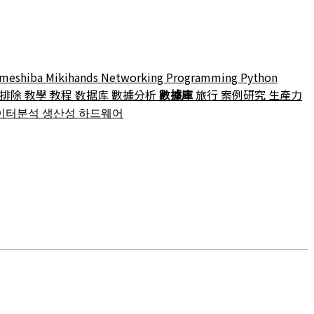
meshiba
Mikihands
Networking
Programming
Python
障排除
教學
教程
数据库
數據分析
數據庫
旅行
案例研究
生產力
이터분석
생산성
하드웨어