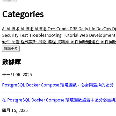
Categories
AI
AI 技术
AI 技術
AI技術
C++
Conda
DRF
Daily life
DevOps
D
Security
Test
Troubleshooting
Tutorial
Web Developmen
硬件
硬體
程式設計
網絡
編程
資料庫
郵件伺服器建立
郵件伺
閱讀更多
數據庫
十一月 06, 2025
PostgreSQL Docker Compose 環境變數 - 必需與選擇的區分
在 PostgreSQL Docker Compose 環境變數設置
四月 15, 2025