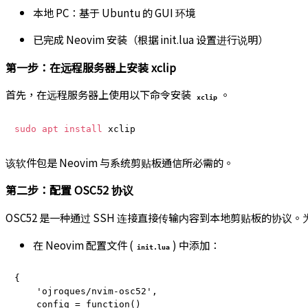
本地 PC：基于 Ubuntu 的 GUI 环境
已完成 Neovim 安装（根据 init.lua 设置进行说明）
第一步：在远程服务器上安装 xclip
首先，在远程服务器上使用以下命令安装
。
xclip
sudo
apt
install
该软件包是 Neovim 与系统剪贴板通信所必需的。
第二步：配置 OSC52 协议
OSC52 是一种通过 SSH 连接直接传输内容到本地剪贴板的协议。为
在 Neovim 配置文件 (
) 中添加：
init.lua
{

    'ojroques/nvim-osc52',

    config = function()
