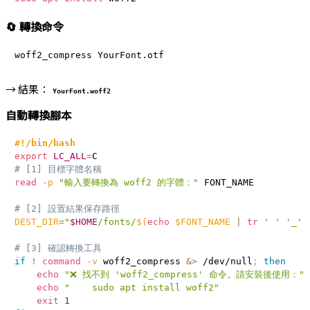
🔄 轉換命令
→ 結果：
YourFont.woff2
自動轉換腳本
#!/bin/bash
export
LC_ALL
=
# [1] 目標字體名稱
read
-p
"輸入要轉換為 woff2 的字體："
 FONT_NAME

# [2] 設置結果保存路徑
DEST_DIR
=
"
$HOME
/fonts/
$(
echo
 $FONT_NAME 
|
tr
' '
'_'
# [3] 確認轉換工具
if
!
command
-v
 woff2_compress 
&>
 /dev/null
;
then
echo
"❌ 找不到 'woff2_compress' 命令。請安裝後使用："
echo
"    sudo apt install woff2"
exit
1