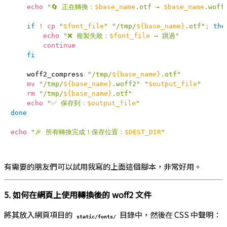
echo
"🔄 正在轉換：
$base_name
.otf → 
$base_name
.woff
if
!
cp
"
$font_file
"
"/tmp/
${base_name}
.otf"
;
the
echo
"❌ 複製失敗：
$font_file
 → 跳過"
continue
fi
    woff2_compress 
"/tmp/
${base_name}
.otf"
mv
"/tmp/
${base_name}
.woff2"
"
$output_file
"
rm
"/tmp/
${base_name}
.otf"
echo
"✅ 保存到：
$output_file
"
done
echo
"🎉 所有轉換完成！保存位置：
$DEST_DIR
"
有需要的朋友們可以試用我寫的上面這個腳本，非常好用。
5. 如何在網頁上使用轉換後的 woff2 文件
將其放入網頁項目的
目錄中，然後在 CSS 中聲明：
static/fonts/