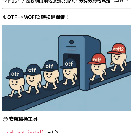
→ 因此，字體必須由網絡服務器提供，
最有效的格式是
。
.woff2
4. OTF → WOFF2 轉換是關鍵！
📦 安裝轉換工具
sudo
apt
install