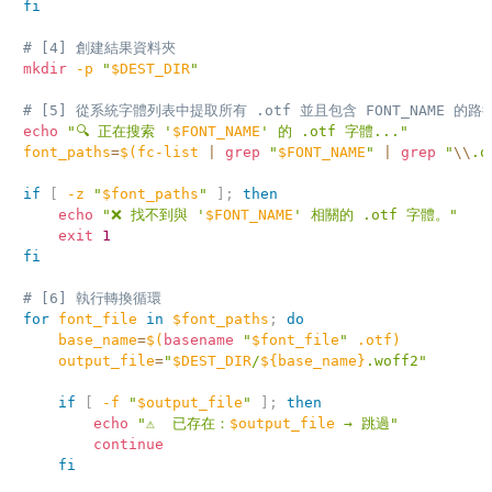
fi
# [4] 創建結果資料夾
mkdir
-p
"
$DEST_DIR
"
# [5] 從系統字體列表中提取所有 .otf 並且包含 FONT_NAME 的路
echo
"🔍 正在搜索 '
$FONT_NAME
' 的 .otf 字體..."
font_paths
=
$(
fc-list 
|
grep
"
$FONT_NAME
"
|
grep
"
\\
.o
if
[
-z
"
$font_paths
"
]
;
then
echo
"❌ 找不到與 '
$FONT_NAME
' 相關的 .otf 字體。"
exit
1
fi
# [6] 執行轉換循環
for
font_file
in
$font_paths
;
do
base_name
=
$(
basename
"
$font_file
"
 .otf
)
output_file
=
"
$DEST_DIR
/
${base_name}
.woff2"
if
[
-f
"
$output_file
"
]
;
then
echo
"⚠️  已存在：
$output_file
 → 跳過"
continue
fi