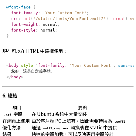
@font-face
{
font-family
:
'Your Custom Font'
;
src
:
url
(
'/static/fonts/YourFont.woff2'
)
format
(
'wo
font-weight
:
 normal
;
font-style
:
 normal
;
}
現在可以在 HTML 中這樣使用：
<
body
style
=
"
font-family
:
'Your Custom Font'
,
 sans-se
</
body
>
6. 總結
項目
要點
字體
在 Ubuntu 系統中大量安裝
.otf
在網頁上使用
由於客戶端 PC 上沒有，因此需要轉換為
.woff2
優化方法
通過
轉換後在 static 中提供
woff2_compress
結果
快速的字體加載，可以反映專用字體設計