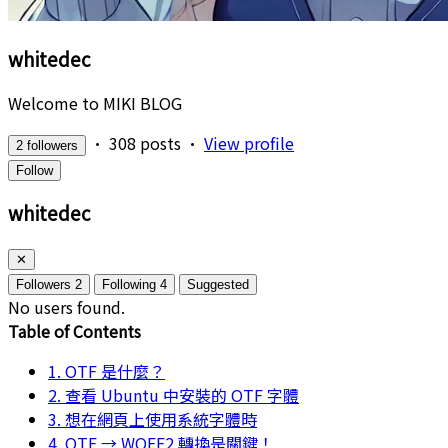
whitedec
Welcome to MIKI BLOG
•
308 posts
•
View profile
2 followers
Follow
whitedec
✕
Followers
2
Following
4
Suggested
No users found.
Table of Contents
1. OTF 是什麼？
2. 查看 Ubuntu 中安裝的 OTF 字體
3. 想在網頁上使用系統字體時
4. OTF → WOFF2 轉換是關鍵！