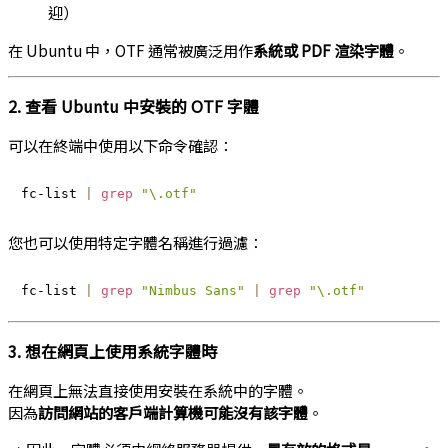
迎）
在 Ubuntu 中，OTF 通常被廣泛用作
系統或 PDF 渲染字體
。
2. 查看 Ubuntu 中安裝的 OTF 字體
可以在終端中使用以下命令確認：
fc-list 
|
grep
"\.otf"
您也可以使用特定字體名稱進行過濾：
fc-list 
|
grep
"Nimbus Sans"
|
grep
"\.otf"
3. 想在網頁上使用系統字體時
在網頁上無法直接使用安裝在系統中的字體。
因為
訪問網站的客戶端計算機可能沒有該字體
。