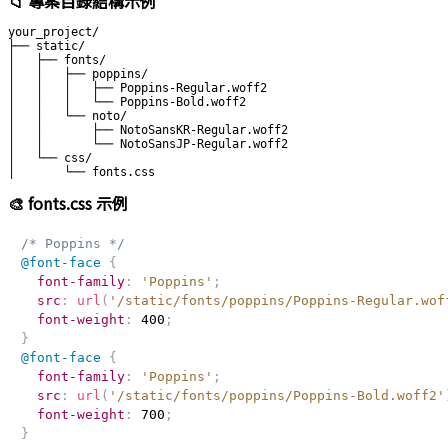
📁 專案目錄結構示例
your_project/

├── static/

│   ├── fonts/

│   │   ├── poppins/

│   │   │   ├── Poppins-Regular.woff2

│   │   │   └── Poppins-Bold.woff2

│   │   └── noto/

│   │       ├── NotoSansKR-Regular.woff2

│   │       └── NotoSansJP-Regular.woff2

│   └── css/

🎨 fonts.css 示例
/* Poppins */
@font-face
{
font-family
:
'Poppins'
;
src
:
url
(
'/static/fonts/poppins/Poppins-Regular.wof
font-weight
:
 400
;
}
@font-face
{
font-family
:
'Poppins'
;
src
:
url
(
'/static/fonts/poppins/Poppins-Bold.woff2'
font-weight
:
 700
;
}