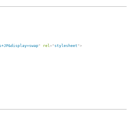
s+JP&display=swap
"
rel
=
"
stylesheet
"
>