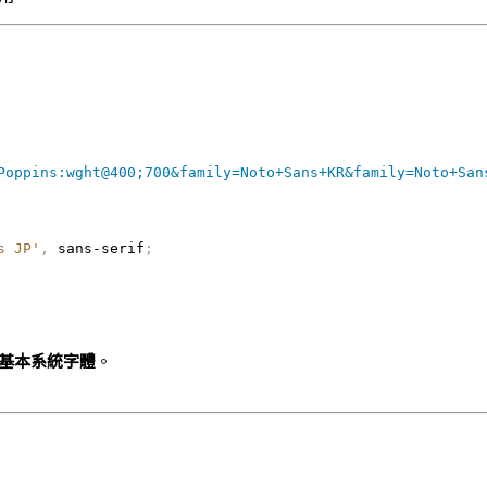
Poppins:wght@400;700&family=Noto+Sans+KR&family=Noto+San
s JP'
,
 sans-serif
;
基本系統字體
。