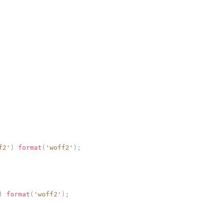
f2'
)
format
(
'woff2'
)
;
)
format
(
'woff2'
)
;