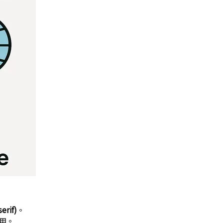
rif)
。
用。