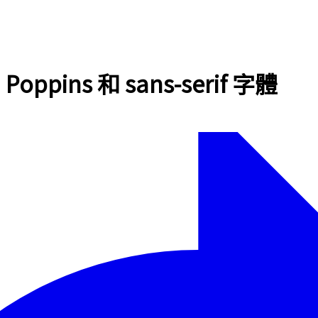
pins 和 sans-serif 字體