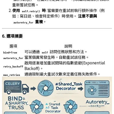
重新嘗試任務。
使用
時
: 當需要在重試前執行額外操作（例
self.retry()
如：寫日誌、檢查特定條件）時使用。
注意不要與
重複
。
autoretry_for
6. 選項摘要
選項
說明
可以通過
訪問任務狀態和方法。
bind=True
self
當某個異常發生時，自動重試該任務。
autoretry_for
啟用逐漸增加重試間隔的指數退避(Exponential
retry_backoff
Backoff)。
通過限制最大重試次數來定義任務失敗條件。
max_retries