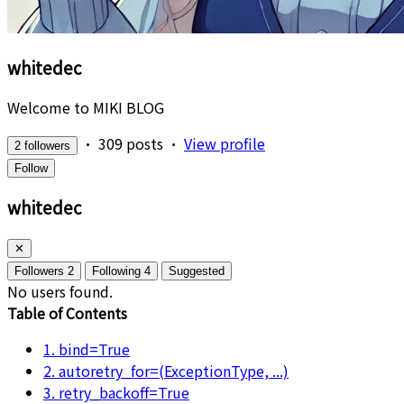
whitedec
Welcome to MIKI BLOG
•
309 posts
•
View profile
2 followers
Follow
whitedec
✕
Followers
2
Following
4
Suggested
No users found.
Table of Contents
1. bind=True
2. autoretry_for=(ExceptionType, ...)
3. retry_backoff=True