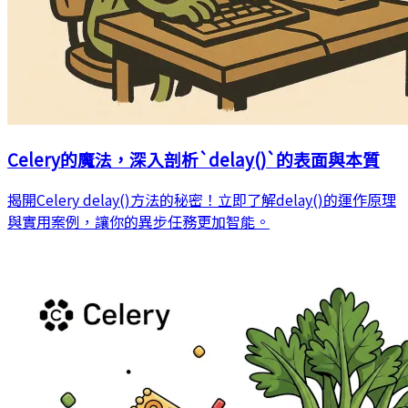
Celery的魔法，深入剖析`delay()`的表面與本質
揭開Celery delay()方法的秘密！立即了解delay()的運作原理
與實用案例，讓你的異步任務更加智能。