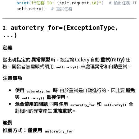
print
(
f"任務 ID: 
{
self
.
request
.
id
}
"
)
# 輸出任務 ID
    self
.
retry
(
)
# 重試任務
2.
autoretry_for=(ExceptionType,
...)
定義
當出現指定的
異常類型
時，設定讓 Celery 自動
重試(retry)
任
務。開發者無需顯式調用
來處理異常和自動重試。
self.retry()
注意事項
使用
時
: 由於重試是自動進行的，因此要
避免
autoretry_for
與
重複使用
。
self.retry()
混合使用的問題
: 同時使用
和
會
autoretry_for
self.retry()
對相同的異常產生
重複重試
。
範例
推薦方式：僅使用
autoretry_for