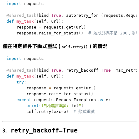
import
 requests

@shared_task
(
bind
=
True
,
 autoretry_for
=
(
requests
.
Reque
def
my_task
(
self
,
 url
)
:
    response 
=
 requests
.
get
(
url
)
    response
.
raise_for_status
(
)
# 若狀態碼不是 200，則
僅在特定條件下顯式重試 (
) 的情況
self.retry()
import
 requests

@shared_task
(
bind
=
True
,
 retry_backoff
=
True
,
 max_retri
def
my_task
(
self
,
 url
)
:
try
:
        response 
=
 requests
.
get
(
url
)
        response
.
raise_for_status
(
)
except
 requests
.
RequestException 
as
 e
:
print
(
f"因錯誤重試: 
{
e
}
"
)
        self
.
retry
(
exc
=
e
)
# 顯式重試
3.
retry_backoff=True