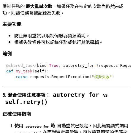
限制任務的
最大重試次數
。如果任務在指定的次數內仍然未成
功，則該任務會被記錄為失敗。
主要功能
防止無限重試以限制伺服器資源消耗。
根據失敗條件可以記錄任務或執行其他邏輯。
範例
@shared_task
(
bind
=
True
,
 autoretry_for
=
(
requests
.
Reque
def
my_task
(
self
)
:
raise
 requests
.
RequestException
(
"模擬失敗"
)
5. 混合使用注意事項：
vs
autoretry_for
self.retry()
正確使用指南
使用
時
: 自動重試已設定，因此無需顯式調用
autoretry_for
。在面對特定異常時，可以編寫簡潔的代碼來
self.retry()