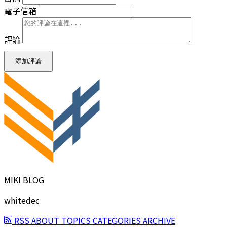
電子信箱
評論
添加評論
MIKI BLOG
whitedec
RSS
ABOUT
TOPICS
CATEGORIES
ARCHIVE