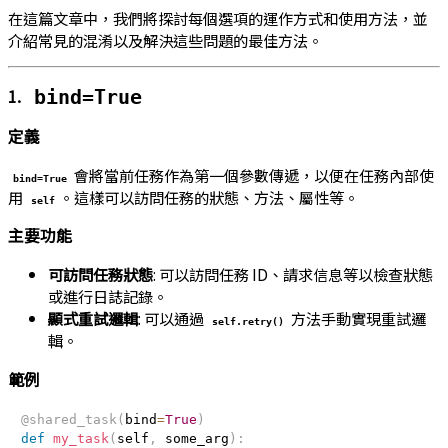
在這篇文章中，我們將探討每個選項的運作方式和使用方法，並
介紹常見的混淆以及解決這些問題的最佳方法。
1.
bind=True
定義
會將當前任務作為第一個參數傳遞，以便在任務內部使
bind=True
用
。這樣可以訪問任務的狀態、方法、屬性等。
self
主要功能
可訪問任務狀態
: 可以訪問任務 ID、請求信息等以檢查狀態
或進行日誌記錄。
顯式重試邏輯
: 可以通過
方法手動實現重試邏
self.retry()
輯。
範例
@shared_task
(
bind
=
True
)
def
my_task
(
self
,
 some_arg
)
: