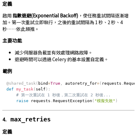
定義
啟用
指數退避(Exponential Backoff)
，使任務重試間隔逐漸增
加。第一次重試立即執行，之後的重試間隔為 1 秒、2 秒、4
秒……依此類推。
主要功能
減少伺服器負載並有效處理網路故障。
退避時間可以透過 Celery 的基本設置自定義。
範例
@shared_task
(
bind
=
True
,
 autoretry_for
=
(
requests
.
Reque
def
my_task
(
self
)
:
# 第一次重試在 1 秒後，第二次重試在 2 秒後...
raise
 requests
.
RequestException
(
"模擬失敗"
)
4.
max_retries
定義