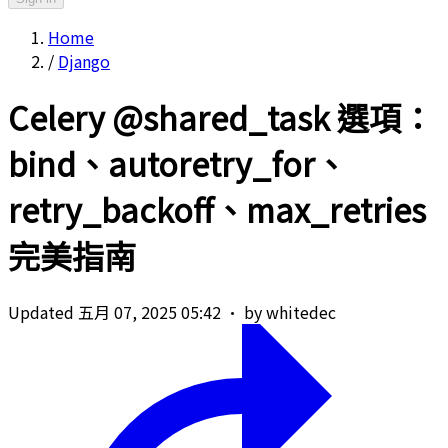
Home
/
Django
Celery @shared_task 選項：
bind、autoretry_for、
retry_backoff、max_retries
完美指南
Updated 五月 07, 2025 05:42
·
by whitedec