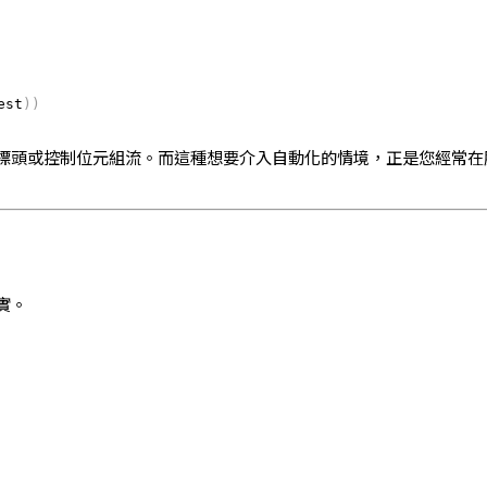
est
)
)
標頭或控制位元組流。而這種想要介入自動化的情境，正是您經常在
實。