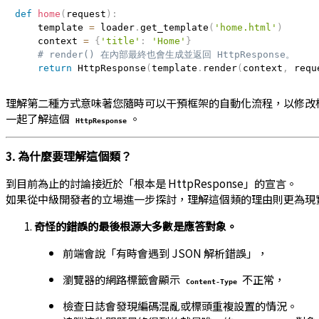
def
home
(
request
)
:
    template 
=
 loader
.
get_template
(
'home.html'
)
    context 
=
{
'title'
:
'Home'
}
# render() 在內部最終也會生成並返回 HttpResponse。
return
 HttpResponse
(
template
.
render
(
context
,
 requ
理解第二種方式意味著您隨時可以干預框架的自動化流程，以修改
一起了解這個
。
HttpResponse
3. 為什麼要理解這個類？
到目前為止的討論接近於「根本是 HttpResponse」的宣言。
如果從中級開發者的立場進一步探討，理解這個類的理由則更為現
奇怪的錯誤的最後根源大多數是應答對象。
前端會說「有時會遇到 JSON 解析錯誤」，
瀏覽器的網路標籤會顯示
不正常，
Content-Type
檢查日誌會發現編碼混亂或標頭重複設置的情況。