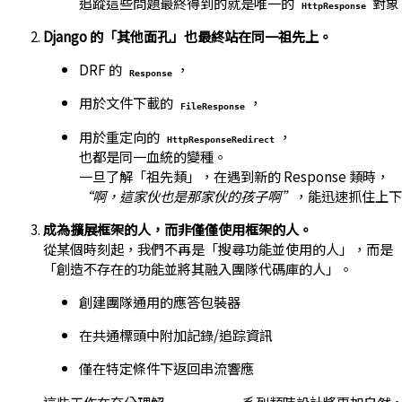
追蹤這些問題最終得到的就是唯一的
對象
HttpResponse
Django 的「其他面孔」也最終站在同一祖先上。
DRF 的
，
Response
用於文件下載的
，
FileResponse
用於重定向的
，
HttpResponseRedirect
也都是同一血統的變種。
一旦了解「祖先類」，在遇到新的 Response 類時，
“啊，這家伙也是那家伙的孩子啊”
，能迅速抓住上下
成為擴展框架的人，而非僅僅使用框架的人。
從某個時刻起，我們不再是「搜尋功能並使用的人」，而是
「創造不存在的功能並將其融入團隊代碼庫的人」。
創建團隊通用的應答包裝器
在共通標頭中附加記錄/追踪資訊
僅在特定條件下返回串流響應
這些工作在充分理解
系列類時設計將更加自然