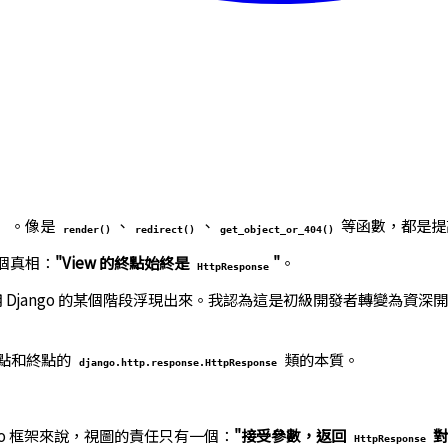
t）。像是
、
、
等函數，都是提
render()
redirect()
get_object_or_404()
個真相：
"View 的終點始終是
"
。
HttpResponse
 Django 的某個階段浮現出來。我認為這是初級開發者轉變為資
起點和終點的
類的本質。
django.http.response.HttpResponse
go 框架來說，視圖的責任只有一個：
"接受參數，返回
對
HttpResponse