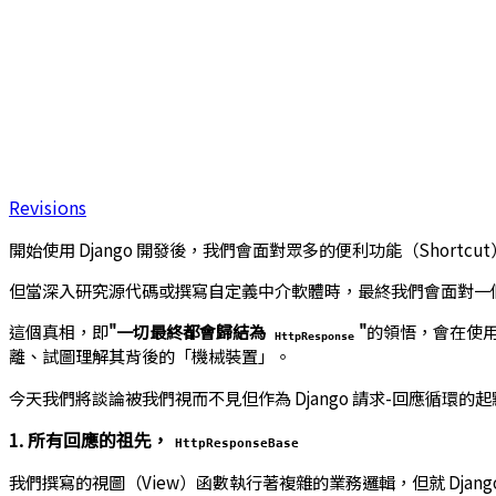
Revisions
開始使用 Django 開發後，我們會面對眾多的便利功能（Shortcu
但當深入研究源代碼或撰寫自定義中介軟體時，最終我們會面對一
這個真相，即
"一切最終都會歸結為
"
的領悟，會在使用
HttpResponse
離、試圖理解其背後的「機械裝置」。
今天我們將談論被我們視而不見但作為 Django 請求-回應循環的
1. 所有回應的祖先，
HttpResponseBase
我們撰寫的視圖（View）函數執行著複雜的業務邏輯，但就 Djan