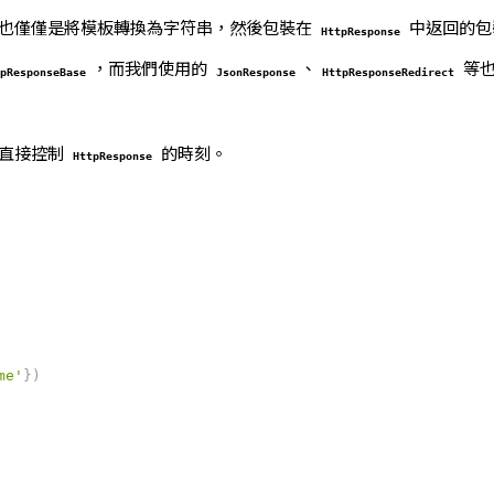
也僅僅是將模板轉換為字符串，然後包裝在
中返回的包裝
HttpResponse
，而我們使用的
、
等也
tpResponseBase
JsonResponse
HttpResponseRedirect
須直接控制
的時刻。
HttpResponse
me'
}
)