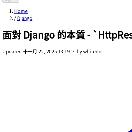
Home
/
Django
面對 Django 的本質 - `Http
Updated 十一月 22, 2025 13:19
·
by whitedec