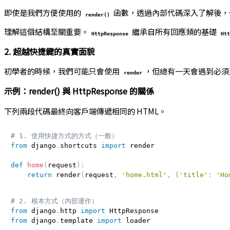
即使是我們方便使用的
函數，透過內部代碼深入了解後，
render()
理解這個結構至關重要。
繼承自所有回應類的基礎
HttpResponse
Ht
2. 超越快捷鍵的真實面貌
初學者的時候，我們可能只會使用
，但總有一天會遇到必
render
示例：render() 與 HttpResponse 的關係
下列兩段代碼最終向客戶端傳遞相同的 HTML。
# 1. 使用快捷方式的方式（一般）
from
 django
.
shortcuts 
import
 render

def
home
(
request
)
:
return
 render
(
request
,
'home.html'
,
{
'title'
:
'Ho
# 2. 根本方式（內部運作）
from
 django
.
http 
import
from
 django
.
template 
import
 loader
