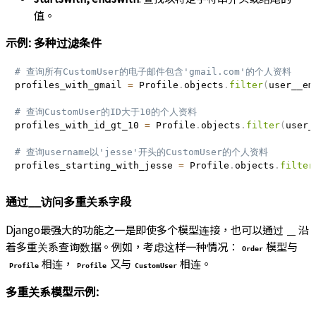
值。
示例: 多种过滤条件
# 查询所有CustomUser的电子邮件包含'gmail.com'的个人资料
profiles_with_gmail 
=
 Profile
.
objects
.
filter
(
user__em
# 查询CustomUser的ID大于10的个人资料
profiles_with_id_gt_10 
=
 Profile
.
objects
.
filter
(
user_
# 查询username以'jesse'开头的CustomUser的个人资料
profiles_starting_with_jesse 
=
 Profile
.
objects
.
filter
通过__访问多重关系字段
Django最强大的功能之一是即使多个模型连接，也可以通过
沿
__
着多重关系查询数据。例如，考虑这样一种情况：
模型与
Order
相连，
又与
相连。
Profile
Profile
CustomUser
多重关系模型示例: