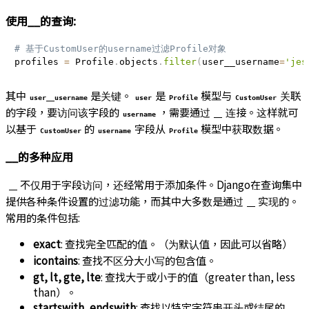
使用__的查询:
# 基于CustomUser的username过滤Profile对象
profiles 
=
 Profile
.
objects
.
filter
(
user__username
=
'jes
其中
是关键。
是
模型与
关联
user__username
user
Profile
CustomUser
的字段，要访问该字段的
，需要通过
连接。这样就可
username
__
以基于
的
字段从
模型中获取数据。
CustomUser
username
Profile
__的多种应用
不仅用于字段访问，还经常用于添加条件。Django在查询集中
__
提供各种条件设置的过滤功能，而其中大多数是通过
实现的。
__
常用的条件包括:
exact
: 查找完全匹配的值。（为默认值，因此可以省略）
icontains
: 查找不区分大小写的包含值。
gt, lt, gte, lte
: 查找大于或小于的值（greater than, less
than）。
startswith, endswith
: 查找以特定字符串开头或结尾的