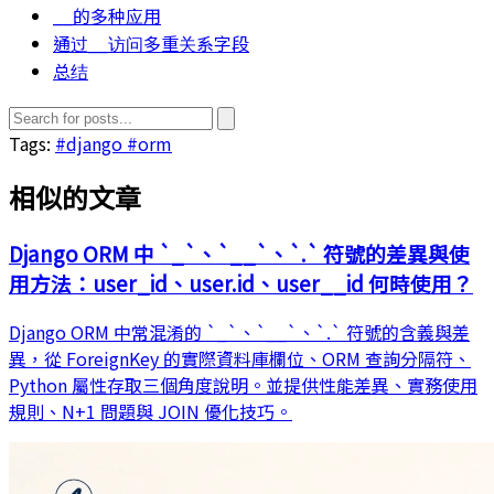
__的多种应用
通过__访问多重关系字段
总结
Tags:
#django
#orm
相似的文章
Django ORM 中 `_`、`__`、`.` 符號的差異與使
用方法：user_id、user.id、user__id 何時使用？
Django ORM 中常混淆的 `_`、`__`、`.` 符號的含義與差
異，從 ForeignKey 的實際資料庫欄位、ORM 查詢分隔符、
Python 屬性存取三個角度說明。並提供性能差異、實務使用
規則、N+1 問題與 JOIN 優化技巧。