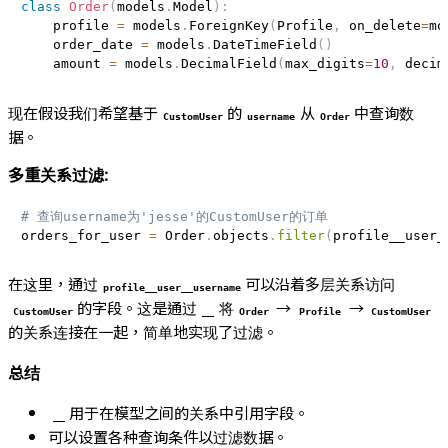
class
Order
(
models
.
Model
)
:
    profile 
=
 models
.
ForeignKey
(
Profile
,
 on_delete
=
mo
    order_date 
=
 models
.
DateTimeField
(
)
    amount 
=
 models
.
DecimalField
(
max_digits
=
10
,
 decim
现在假设我们希望基于
的
从
中查询数
CustomUser
username
Order
据。
多重关系过滤:
# 查询username为'jesse'的CustomUser的订单
orders_for_user 
=
 Order
.
objects
.
filter
(
profile__user_
在这里，通过
可以沿着多层关系访问
profile__user__username
的字段。这是通过
将
→
→
CustomUser
__
Order
Profile
CustomUser
的关系连接在一起，简单地实现了过滤。
总结
用于在模型之间的关系中引用字段。
__
可以设置各种查询条件以过滤数据。