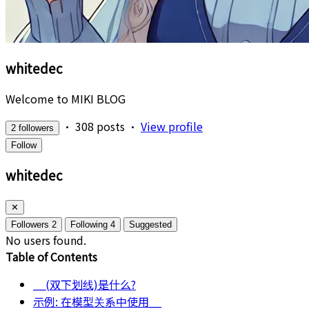
whitedec
Welcome to MIKI BLOG
•
308 posts
•
View profile
2 followers
Follow
whitedec
✕
Followers
2
Following
4
Suggested
No users found.
Table of Contents
__(双下划线)是什么?
示例: 在模型关系中使用__