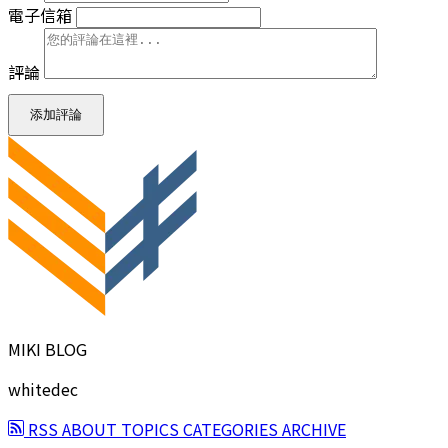
電子信箱
評論
添加評論
MIKI BLOG
whitedec
RSS
ABOUT
TOPICS
CATEGORIES
ARCHIVE