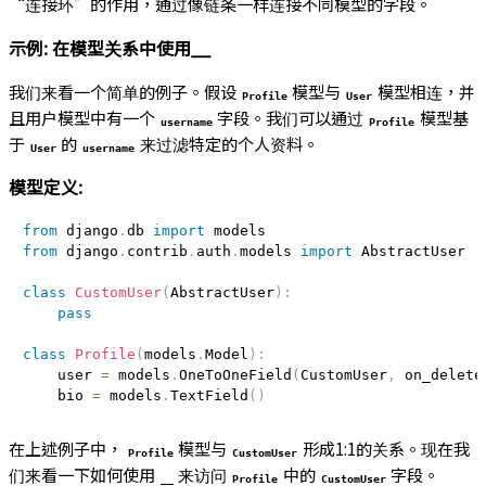
“连接环”的作用，通过像链条一样连接不同模型的字段。
示例: 在模型关系中使用__
我们来看一个简单的例子。假设
模型与
模型相连，并
Profile
User
且用户模型中有一个
字段。我们可以通过
模型基
username
Profile
于
的
来过滤特定的个人资料。
User
username
模型定义:
from
 django
.
db 
import
from
 django
.
contrib
.
auth
.
models 
import
 AbstractUser

class
CustomUser
(
AbstractUser
)
:
pass
class
Profile
(
models
.
Model
)
:
    user 
=
 models
.
OneToOneField
(
CustomUser
,
 on_delete
    bio 
=
 models
.
TextField
(
)
在上述例子中，
模型与
形成1:1的关系。现在我
Profile
CustomUser
们来看一下如何使用
来访问
中的
字段。
__
Profile
CustomUser