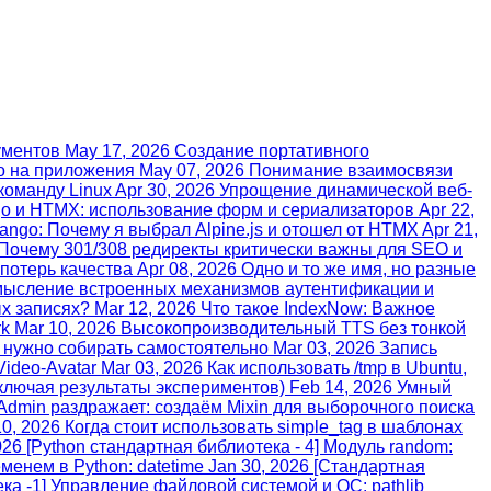
ументов
May 17, 2026
Создание портативного
o на приложения
May 07, 2026
Понимание взаимосвязи
команду Linux
Apr 30, 2026
Упрощение динамической веб-
go и HTMX: использование форм и сериализаторов
Apr 22,
ango: Почему я выбрал Alpine.js и отошел от HTMX
Apr 21,
Почему 301/308 редиректы критически важны для SEO и
 потерь качества
Apr 08, 2026
Одно и то же имя, но разные
мысление встроенных механизмов аутентификации и
х записях?
Mar 12, 2026
Что такое IndexNow: Важное
rk
Mar 10, 2026
Высокопроизводительный TTS без тонкой
 нужно собирать самостоятельно
Mar 03, 2026
Запись
ideo-Avatar
Mar 03, 2026
Как использовать /tmp в Ubuntu,
ключая результаты экспериментов)
Feb 14, 2026
Умный
 Admin раздражает: создаём Mixin для выборочного поиска
10, 2026
Когда стоит использовать simple_tag в шаблонах
026
[Python стандартная библиотека - 4] Модуль random:
еменем в Python: datetime
Jan 30, 2026
[Стандартная
ека -1] Управление файловой системой и ОС: pathlib