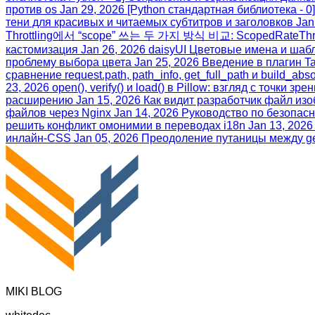
против os
Jan 29, 2026
[Python стандартная библиотека - 
тени для красивых и читаемых субтитров и заголовков
Jan
Throttling에서 “scope” 쓰는 두 가지 방식 비교: ScopedRateThrot
кастомизация
Jan 26, 2026
daisyUI Цветовые имена и шаб
проблему выбора цвета
Jan 25, 2026
Введение в плагин Ta
сравнение request.path, path_info, get_full_path и build_abso
23, 2026
open(), verify() и load() в Pillow: взгляд с точки з
расширению
Jan 15, 2026
Как видит разработчик файл из
файлов через Nginx
Jan 14, 2026
Руководство по безопасн
решить конфликт омонимии в переводах i18n
Jan 13, 2026
инлайн‑CSS
Jan 05, 2026
Преодоление путаницы между gett
MIKI BLOG