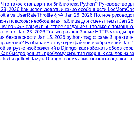
0] Что такое стандартная библиотека Python? Руководство д
 28, 2026
Как использовать и какие особенности LocMemCac
tle vs UserRateThrottle 상속
Jan 26, 2026
Полное руководств
лоны классов: необходимая таблица для смены темы
Jan 25
ilwind CSS daisyUI: быстрое создание UI только с помощью
lute_uri
Jan 23, 2026
Только разрешённые HTTP‑методы про
рения безопасности
Jan 15, 2026
python-magic: самый практич
ображения? Разбираем структуру файлов изображений
Jan 
ой загрузке изображений в Django: как избежать сбоев сер
Как быстро решить проблему скрытия якорных ссылок из-за
ext и gettext_lazy в Django: понимание момента оценки
Jan