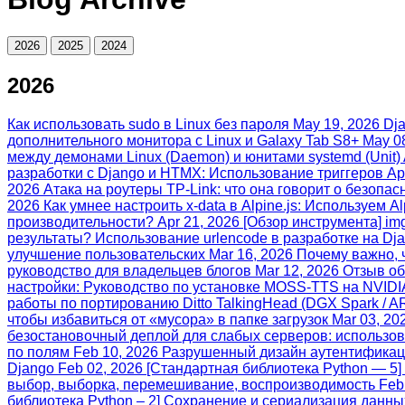
2026
2025
2024
2026
Как использовать sudo в Linux без пароля
May 19, 2026
Dja
дополнительного монитора с Linux и Galaxy Tab S8+
May 0
между демонами Linux (Daemon) и юнитами systemd (Unit)
разработки с Django и HTMX: Использование триггеров
Ap
2026
Атака на роутеры TP-Link: что она говорит о безопа
2026
Как умнее настроить x-data в Alpine.js: Используем Alp
производительности?
Apr 21, 2026
[Обзор инструмента] im
результаты? Использование urlencode в разработке на Dj
улучшение пользовательских
Mar 16, 2026
Почему важно, 
руководство для владельцев блогов
Mar 12, 2026
Отзыв об
настройки: Руководство по установке MOSS-TTS на NVIDI
работы по портированию Ditto TalkingHead (DGX Spark / 
чтобы избавиться от «мусора» в папке загрузок
Mar 03, 20
безостановочный деплой для слабых серверов: использов
по полям
Feb 10, 2026
Разрушенный дизайн аутентификаци
Django
Feb 02, 2026
[Стандартная библиотека Python — 5] Р
выбор, выборка, перемешивание, воспроизводимость
Feb
библиотека Python – 2] Сохранение и сериализация данных: 