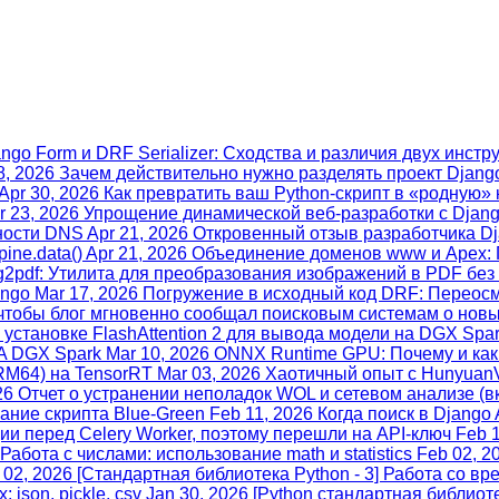
ngo Form и DRF Serializer: Сходства и различия двух инстр
8, 2026
Зачем действительно нужно разделять проект Djang
Apr 30, 2026
Как превратить ваш Python-скрипт в «родную» 
r 23, 2026
Упрощение динамической веб-разработки с Djan
сности DNS
Apr 21, 2026
Откровенный отзыв разработчика Dj
ine.data()
Apr 21, 2026
Объединение доменов www и Apex: 
g2pdf: Утилита для преобразования изображений в PDF без
ango
Mar 17, 2026
Погружение в исходный код DRF: Переос
чтобы блог мгновенно сообщал поисковым системам о новы
 установке FlashAttention 2 для вывода модели на DGX Spa
A DGX Spark
Mar 10, 2026
ONNX Runtime GPU: Почему и как
ARM64) на TensorRT
Mar 03, 2026
Хаотичный опыт с HunyuanV
26
Отчет о устранении неполадок WOL и сетевом анализе (в
ание скрипта Blue‑Green
Feb 11, 2026
Когда поиск в Django
и перед Celery Worker, поэтому перешли на API‑ключ
Feb 
абота с числами: использование math и statistics
Feb 02, 2
 02, 2026
[Стандартная библиотека Python - 3] Работа со вр
json, pickle, csv
Jan 30, 2026
[Python стандартная библиот