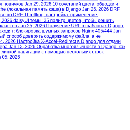
ля новичков
Jan 29, 2026
10 сочетаний цвета, обводки и
he (локальная память кэша) в Django
Jan 26, 2026
DRF
о по DRF Throttling: настройка, применение,
, 2026
daisyUI темы: 35 палитр цветов, чтобы решить
 классов
Jan 25, 2026
Получение URL в шаблонах Django:
ходят: блокировка шумных запросов Nginx 405/444
Jan
ный способ доверять содержимому файла, а не
14, 2026
Настройка X-Accel-Redirect в Django для отдачи
вера
Jan 13, 2026
Обработка многоязычности в Django: как
 липкой навигации с помощью нескольких строк
 05, 2026