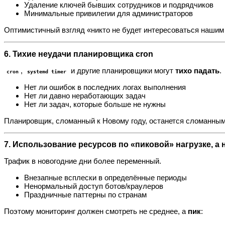
Удаление ключей бывших сотрудников и подрядчиков
Минимальные привилегии для администраторов
Оптимистичный взгляд «никто не будет интересоваться нашим
6. Тихие неудачи планировщика cron
,
и другие планировщики могут
тихо падать
.
cron
systemd timer
Нет ли ошибок в последних логах выполнения
Нет ли давно неработающих задач
Нет ли задач, которые больше не нужны
Планировщик, сломанный к Новому году, останется сломанным
7. Использование ресурсов по «пиковой» нагрузке, а 
Трафик в новогодние дни более переменный.
Внезапные всплески в определённые периоды
Ненормальный доступ ботов/краулеров
Праздничные паттерны по странам
Поэтому мониторинг должен смотреть не среднее, а
пик
: