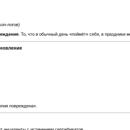
son‑логов)
реждения
. То, что в обычный день «поймёт» себя, в праздники м
ановление
опия повреждена».
ят инциденты с истечением сертификатов.