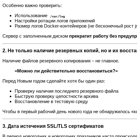
Особенно важно проверить:
Использование
/var/log
Настройки ротации логов приложений
Размер логов Docker‑контейнеров (не бесконечный рост j
Сервер с заполненным диском
прекратит работу без предуп
2. Не только наличие резервных копий, но и их восст
Наличие файлов резервного копирования – не главное.
«Можно ли действительно восстановиться?»
Перед Новым годом сделайте хотя бы один раз:
Проверку наличия последнего резервного файла
Быструю проверку целостности архива
Восстановление в тестовую среду
Чтобы в первый рабочий день нового года не обнаружилось «к
3. Дата истечения SSL/TLS сертификатов
В период новогодних и новогодних праздников часто происход