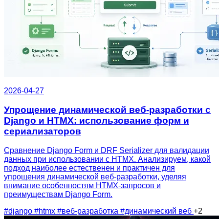
2026-04-27
Упрощение динамической веб-разработки с
Django и HTMX: использование форм и
сериализаторов
Сравнение Django Form и DRF Serializer для валидации
данных при использовании с HTMX. Анализируем, какой
подход наиболее естественен и практичен для
упрощения динамической веб-разработки, уделяя
внимание особенностям HTMX-запросов и
преимуществам Django Form.
#django
#htmx
#веб-разработка
#динамический веб
+2