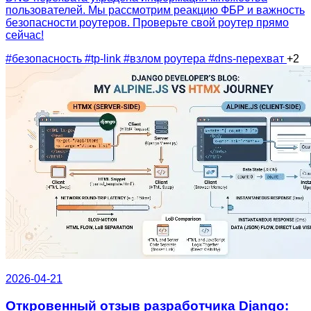
пользователей. Мы рассмотрим реакцию ФБР и важность
безопасности роутеров. Проверьте свой роутер прямо
сейчас!
#безопасность
#tp-link
#взлом роутера
#dns-перехват
+2
2026-04-21
Откровенный отзыв разработчика Django: