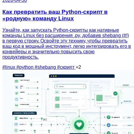
2026-04-30
Как превратить ваш Python-скрипт в
«родную» команду Linux
Узнайте, как запускать Python-скрипты как нативные
команды Linux без расширения .py, добавив shebang (#!)
в первую строку. Освойте эту технику, чтобы превратить
ваш код в мощный инструмент, легко интегрировать его в
конвейеры и значительно повысить свою
продуктивность.
#linux
#python
#shebang
#скрипт
+2