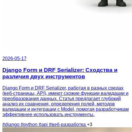
2026-05-17
Django Form и DRF Serializer: Сходства и
различия двух инструментов
Django Form и DRF Serializer, работая в разных средах
(веб-страницы, API), имеют схожие функции валидации и
преобразования данных. Статья предлагает глубокий
анализ их сравнения, определения полей, методов
валидации и интеграции с Model, помогая разработчикам
эффективнее использовать инструменты.
#django
#python
#api
#веб-разработка
+3