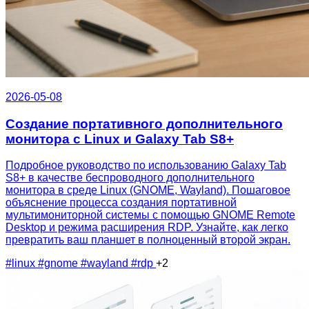
2026-05-08
Создание портативного дополнительного
монитора с Linux и Galaxy Tab S8+
Подробное руководство по использованию Galaxy Tab
S8+ в качестве беспроводного дополнительного
монитора в среде Linux (GNOME, Wayland). Пошаговое
объяснение процесса создания портативной
мультимониторной системы с помощью GNOME Remote
Desktop и режима расширения RDP. Узнайте, как легко
превратить ваш планшет в полноценный второй экран.
#linux
#gnome
#wayland
#rdp
+2