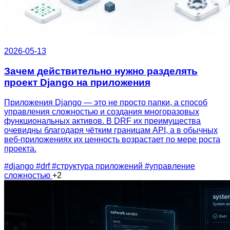
2026-05-13
Зачем действительно нужно разделять
проект Django на приложения
Приложения Django — это не просто папки, а способ
управления сложностью и создания многоразовых
функциональных активов. В DRF их преимущества
очевидны благодаря чётким границам API, а в обычных
веб-приложениях их ценность возрастает по мере роста
проекта.
#django
#drf
#структура приложений
#управление
сложностью
+2