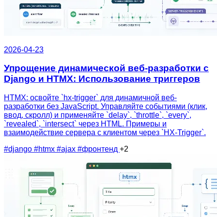
2026-04-23
Упрощение динамической веб-разработки с
Django и HTMX: Использование триггеров
HTMX: освойте `hx-trigger` для динамичной веб-
разработки без JavaScript. Управляйте событиями (клик,
ввод, скролл) и применяйте `delay`, `throttle`, `every`,
`revealed`, `intersect` через HTML. Примеры и
взаимодействие сервера с клиентом через `HX-Trigger`.
#django
#htmx
#ajax
#фронтенд
+2