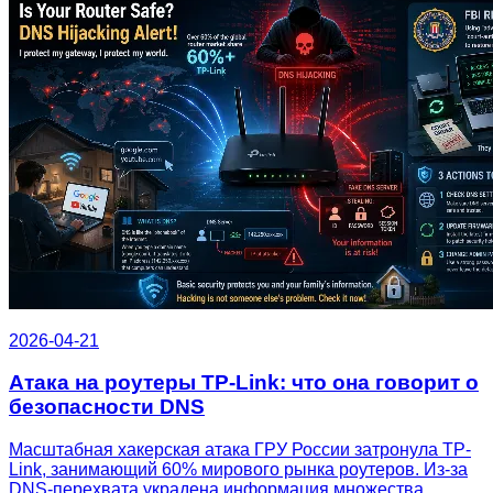
2026-04-21
Атака на роутеры TP-Link: что она говорит о
безопасности DNS
Масштабная хакерская атака ГРУ России затронула TP-
Link, занимающий 60% мирового рынка роутеров. Из-за
DNS-перехвата украдена информация множества