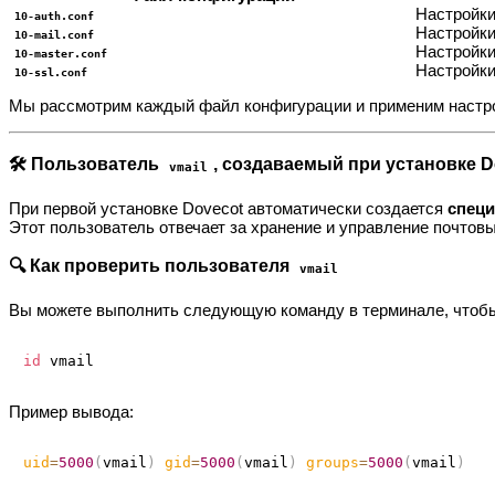
Настройки
10-auth.conf
Настройки
10-mail.conf
Настройки
10-master.conf
Настройк
10-ssl.conf
Мы рассмотрим каждый файл конфигурации и применим наст
🛠️ Пользователь
, создаваемый при установке D
vmail
При первой установке Dovecot автоматически создается
специ
Этот пользователь отвечает за хранение и управление почтов
🔍 Как проверить пользователя
vmail
Вы можете выполнить следующую команду в терминале, чтобы
id
Пример вывода:
uid
=
5000
(
vmail
)
gid
=
5000
(
vmail
)
groups
=
5000
(
vmail
)