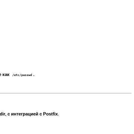
е как
.
/etc/passwd
ir, с интеграцией с Postfix
.