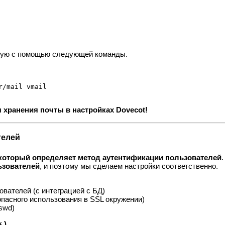
.
чную с помощью следующей команды.
 хранения почты в настройках Dovecot!
телей
который определяет метод аутентификации пользователей
.
ьзователей
, и поэтому мы сделаем настройки соответственно.
вателей (с интеграцией с БД)
пасного использования в SSL окружении)
swd)
)
f