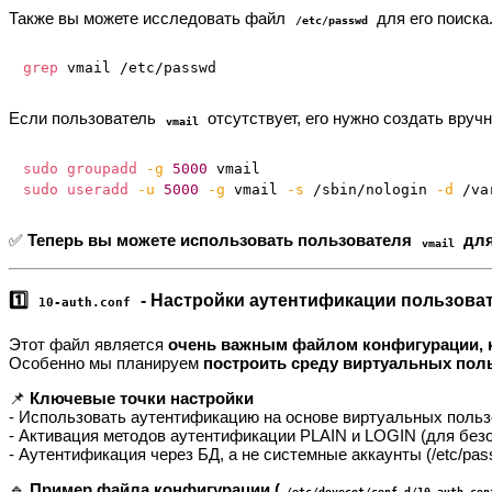
Также вы можете исследовать файл
для его поиска
/etc/passwd
grep
Если пользователь
отсутствует, его нужно создать вру
vmail
sudo
groupadd
-g
5000
sudo
useradd
-u
5000
-g
 vmail 
-s
 /sbin/nologin 
-d
✅
Теперь вы можете использовать пользователя
для
vmail
1️⃣
- Настройки аутентификации пользова
10-auth.conf
Этот файл является
очень важным файлом конфигурации, 
Особенно мы планируем
построить среду виртуальных пол
📌
Ключевые точки настройки
- Использовать аутентификацию на основе виртуальных пользо
- Активация методов аутентификации PLAIN и LOGIN (для безо
- Аутентификация через БД, а не системные аккаунты (/etc/pas
🔹
Пример файла конфигурации (
/etc/dovecot/conf.d/10-auth.con