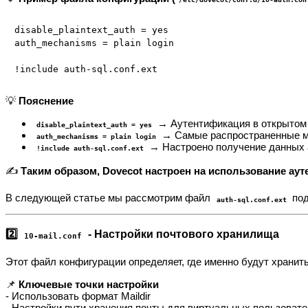
disable_plaintext_auth = yes

auth_mechanisms = plain login

💡
Пояснение
→ Аутентификация в открытом 
disable_plaintext_auth = yes
→ Самые распространенные м
auth_mechanisms = plain login
→ Настроено получение данных 
!include auth-sql.conf.ext
✍
Таким образом, Dovecot настроен на использование аут
В следующей статье мы рассмотрим файл
под
auth-sql.conf.ext
2️⃣
- Настройки почтового хранилища
10-mail.conf
Этот файл конфигурации определяет, где именно будут храни
📌
Ключевые точки настройки
- Использовать формат Maildir
- Настройки пути хранения почты для виртуальных пользоват