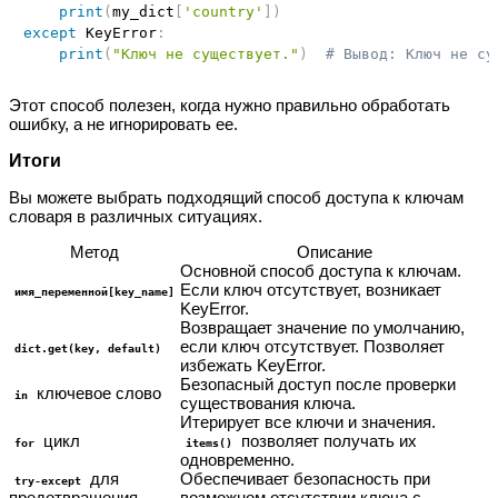
print
(
my_dict
[
'country'
]
)
except
 KeyError
:
print
(
"Ключ не существует."
)
# Вывод: Ключ не су
Этот способ полезен, когда нужно правильно обработать
ошибку, а не игнорировать ее.
Итоги
Вы можете выбрать подходящий способ доступа к ключам
словаря в различных ситуациях.
Метод
Описание
Основной способ доступа к ключам.
Если ключ отсутствует, возникает
имя_переменной[key_name]
KeyError.
Возвращает значение по умолчанию,
если ключ отсутствует. Позволяет
dict.get(key, default)
избежать KeyError.
Безопасный доступ после проверки
ключевое слово
in
существования ключа.
Итерирует все ключи и значения.
цикл
позволяет получать их
for
items()
одновременно.
для
Обеспечивает безопасность при
try-except
предотвращения
возможном отсутствии ключа с