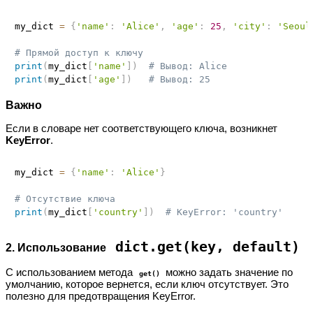
my_dict 
=
{
'name'
:
'Alice'
,
'age'
:
25
,
'city'
:
'Seoul
# Прямой доступ к ключу
print
(
my_dict
[
'name'
]
)
# Вывод: Alice
print
(
my_dict
[
'age'
]
)
# Вывод: 25
Важно
Если в словаре нет соответствующего ключа, возникнет
KeyError
.
my_dict 
=
{
'name'
:
'Alice'
}
# Отсутствие ключа
print
(
my_dict
[
'country'
]
)
# KeyError: 'country'
dict.get(key, default)
2. Использование
С использованием метода
можно задать значение по
get()
умолчанию, которое вернется, если ключ отсутствует. Это
полезно для предотвращения KeyError.