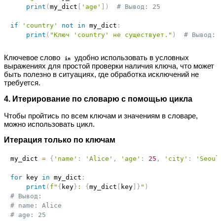
print
(
my_dict
[
'age'
]
)
# Вывод: 25
if
'country'
not
in
 my_dict
:
print
(
"Ключ 'country' не существует."
)
# Вывод: 
Ключевое слово
удобно использовать в условных
in
выражениях для простой проверки наличия ключа, что может
быть полезно в ситуациях, где обработка исключений не
требуется.
4. Итерирование по словарю с помощью цикла
Чтобы пройтись по всем ключам и значениям в словаре,
можно использовать цикл.
Итерация только по ключам
my_dict 
=
{
'name'
:
'Alice'
,
'age'
:
25
,
'city'
:
'Seoul
for
 key 
in
 my_dict
:
print
(
f"
{
key
}
: 
{
my_dict
[
key
]
}
"
)
# Вывод:
# name: Alice
# age: 25