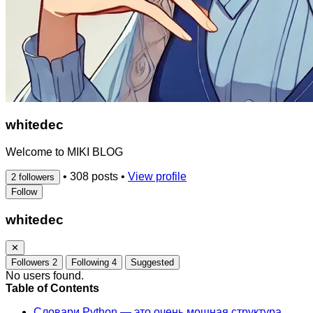
whitedec
Welcome to MIKI BLOG
•
308 posts
•
View profile
2 followers
Follow
whitedec
✕
Followers
2
Following
4
Suggested
No users found.
Table of Contents
Словари Python — это очень мощная структура