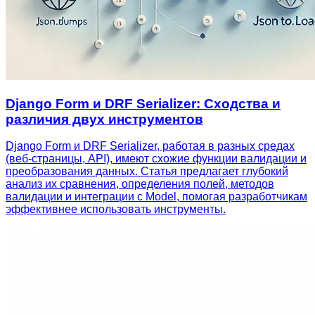
Django Form и DRF Serializer: Сходства и
различия двух инструментов
Django Form и DRF Serializer, работая в разных средах
(веб-страницы, API), имеют схожие функции валидации и
преобразования данных. Статья предлагает глубокий
анализ их сравнения, определения полей, методов
валидации и интеграции с Model, помогая разработчикам
эффективнее использовать инструменты.