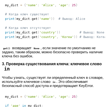
my_dict 
=
{
'name'
:
'Alice'
,
'age'
:
25
}
# Когда ключ существует
print
(
my_dict
.
get
(
'name'
)
)
# Вывод: Alice
# Когда ключ отсутствует
print
(
my_dict
.
get
(
'country'
)
)
# Вывод: None
print
(
my_dict
.
get
(
'country'
,
'Korea'
)
)
# Вывод: Korea
возвращает
, если значение по умолчанию не
get()
None
задано, таким образом, можно безопасно проверить наличие
ключа без ошибок.
3. Проверка существования ключа: ключевое слово
in
Чтобы узнать, существует ли определенный ключ в словаре,
используйте ключевое слово
. Это обеспечивает
in
безопасный способ доступа и предотвращает KeyError.
my_dict 
=
{
'name'
:
'Alice'
,
'age'
:
25
}
if
'age'
in
 my_dict
: