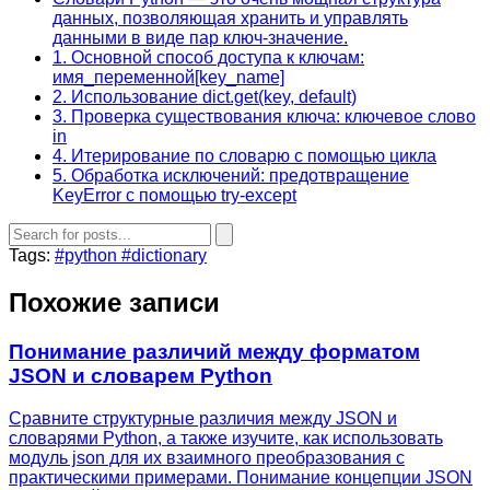
данных, позволяющая хранить и управлять
данными в виде пар ключ-значение.
1. Основной способ доступа к ключам:
имя_переменной[key_name]
2. Использование dict.get(key, default)
3. Проверка существования ключа: ключевое слово
in
4. Итерирование по словарю с помощью цикла
5. Обработка исключений: предотвращение
KeyError с помощью try-except
Tags:
#python
#dictionary
Похожие записи
Понимание различий между форматом
JSON и словарем Python
Сравните структурные различия между JSON и
словарями Python, а также изучите, как использовать
модуль json для их взаимного преобразования с
практическими примерами. Понимание концепции JSON