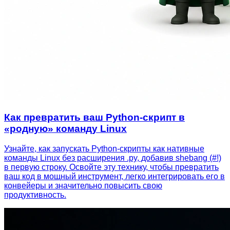
Как превратить ваш Python-скрипт в
«родную» команду Linux
Узнайте, как запускать Python-скрипты как нативные
команды Linux без расширения .py, добавив shebang (#!)
в первую строку. Освойте эту технику, чтобы превратить
ваш код в мощный инструмент, легко интегрировать его в
конвейеры и значительно повысить свою
продуктивность.