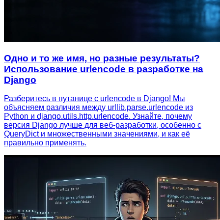
Одно и то же имя, но разные результаты?
Использование urlencode в разработке на
Django
Разберитесь в путанице с urlencode в Django! Мы
объясняем различия между urllib.parse.urlencode из
Python и django.utils.http.urlencode. Узнайте, почему
версия Django лучше для веб-разработки, особенно с
QueryDict и множественными значениями, и как её
правильно применять.