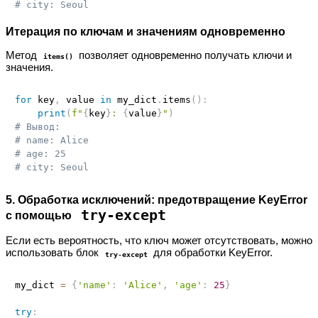
# city: Seoul
Итерация по ключам и значениям одновременно
Метод
позволяет одновременно получать ключи и
items()
значения.
for
 key
,
 value 
in
 my_dict
.
items
(
)
:
print
(
f"
{
key
}
: 
{
value
}
"
)
# Вывод:
# name: Alice
# age: 25
# city: Seoul
5. Обработка исключений: предотвращение KeyError
try-except
с помощью
Если есть вероятность, что ключ может отсутствовать, можно
использовать блок
для обработки KeyError.
try-except
my_dict 
=
{
'name'
:
'Alice'
,
'age'
:
25
}
try
: