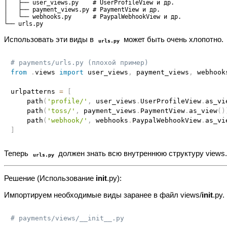
│   ├── user_views.py    # UserProfileView и др.

│   ├── payment_views.py # PaymentView и др.

│   └── webhooks.py      # PaypalWebhookView и др.

Использовать эти виды в
может быть очень хлопотно.
urls.py
# payments/urls.py (плохой пример)
from
.
views 
import
 user_views
,
 payment_views
,
 webhooks
urlpatterns 
=
[
    path
(
'profile/'
,
 user_views
.
UserProfileView
.
as_vi
    path
(
'toss/'
,
 payment_views
.
PaymentView
.
as_view
(
)
    path
(
'webhook/'
,
 webhooks
.
PaypalWebhookView
.
as_vi
]
Теперь
должен знать всю внутреннюю структуру views
urls.py
Решение (Использование
init
.py):
Импортируем необходимые виды заранее в файл views/
init
.py.
# payments/views/__init__.py