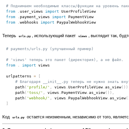
# Поднимаем необходимые классы/функции на уровень пак
from
.
user_views 
import
from
.
payment_views 
import
from
.
webhooks 
import
Теперь
, использующий пакет
, выглядит так, буд
urls.py
views
# payments/urls.py (улучшенный пример)
# 'views' теперь это пакет (директория), а не файл.
from
.
import
 views

urlpatterns 
=
[
# Благодаря __init__.py теперь не нужно знать вну
    path
(
'profile/'
,
 views
.
UserProfileView
.
as_view
(
)
)
    path
(
'toss/'
,
 views
.
PaymentView
.
as_view
(
)
)
,
    path
(
'webhook/'
,
 views
.
PaypalWebhookView
.
as_view
(
]
Код
остается неизменным, независимо от того, являет
urls.py