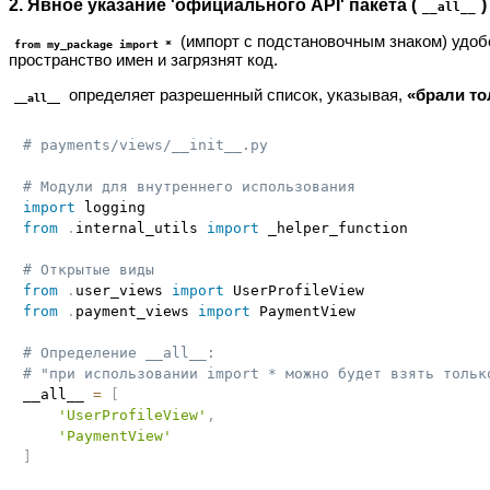
2. Явное указание 'официального API' пакета (
)
__all__
(импорт с подстановочным знаком) удоб
from my_package import *
пространство имен и загрязнят код.
определяет разрешенный список, указывая,
«брали то
__all__
# payments/views/__init__.py
# Модули для внутреннего использования
import
from
.
internal_utils 
import
 _helper_function

# Открытые виды
from
.
user_views 
import
from
.
payment_views 
import
 PaymentView

# Определение __all__:
# "при использовании import * можно будет взять тольк
__all__ 
=
[
'UserProfileView'
,
'PaymentView'
]