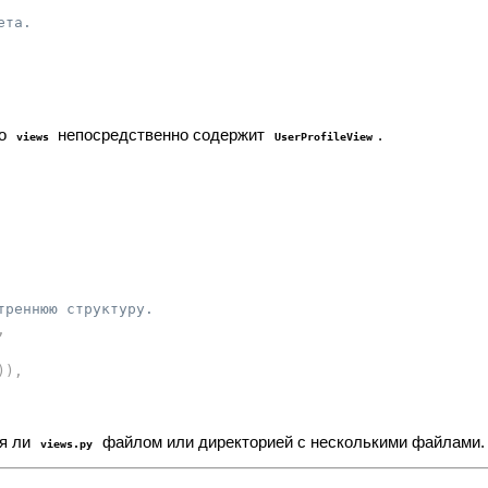
ета.
то
непосредственно содержит
.
views
UserProfileView
треннюю структуру.
,
)
)
,
ся ли
файлом или директорией с несколькими файлами.
views.py