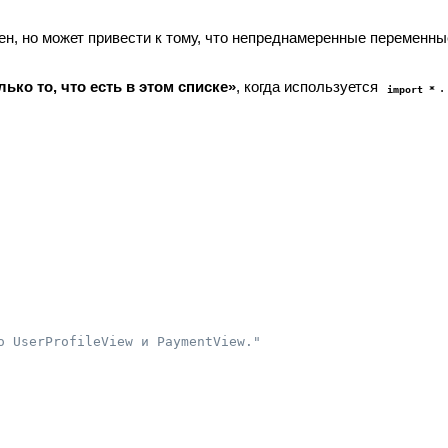
ен, но может привести к тому, что непреднамеренные переменн
лько то, что есть в этом списке»
, когда используется
.
import *
о UserProfileView и PaymentView."