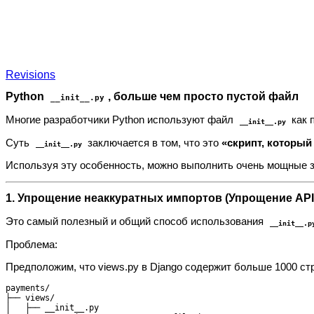
Revisions
Python
, больше чем просто пустой файл
__init__.py
Многие разработчики Python используют файл
как 
__init__.py
Суть
заключается в том, что это
«скрипт, которы
__init__.py
Используя эту особенность, можно выполнить очень мощные зад
1. Упрощение неаккуратных импортов (Упрощение API
Это самый полезный и общий способ использования
__init__.p
Проблема:
Предположим, что views.py в Django содержит больше 1000 ст
payments/

├── views/

│   ├── __init__.py
