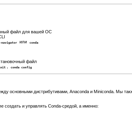
чный файл для вашей ОС
CLI
или
-navigator
conda
становочный файл
,
init
conda config
ежду основными дистрибутивами, Anaconda и Miniconda. Мы так
е создать и управлять Conda-средой, а именно: