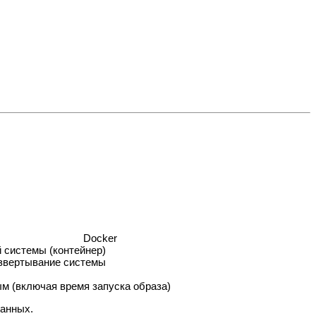
Docker
 системы (контейнер)
азвертывание системы
м (включая время запуска образа)
данных.