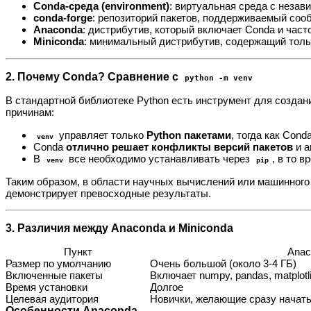
Conda-среда (environment)
: виртуальная среда с неза
conda-forge
: репозиторий пакетов, поддерживаемый со
Anaconda
: дистрибутив, который включает Conda и часто
Miniconda
: минимальный дистрибутив, содержащий толь
2. Почему Conda? Сравнение с
python -m venv
В стандартной библиотеке Python есть инструмент для созда
причинам:
управляет только
Python пакетами
, тогда как Con
venv
Conda
отлично решает конфликты версий пакетов
и а
В
все необходимо устанавливать через
, в то 
venv
pip
Таким образом, в области научных вычислений или машинного
демонстрирует превосходные результаты.
3. Различия между Anaconda и Miniconda
Пункт
Anac
Размер по умолчанию
Очень большой (около 3-4 ГБ)
Включенные пакеты
Включает numpy, pandas, matplotlib
Время установки
Долгое
Целевая аудитория
Новички, желающие сразу начать
Особенности Anaconda