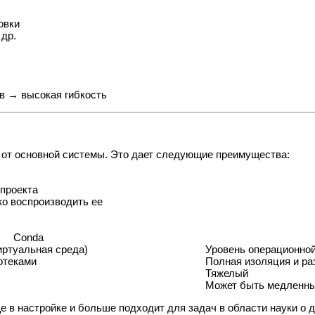
овки
 др.
в → высокая гибкость
 от основной системы. Это дает следующие преимущества:
 проекта
ко воспроизводить ее
Conda
иртуальная среда)
Уровень операционной
отеками
Полная изоляция и р
Тяжелый
Может быть медленны
 в настройке и больше подходит для задач в области науки о 