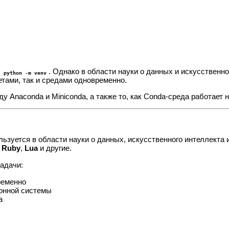
я
. Однако в области науки о данных и искусственн
python -m venv
етами, так и средами одновременно.
 Anaconda и Miniconda, а также то, как Conda-среда работает 
льзуется в области науки о данных, искусственного интеллекта
,
Ruby
,
Lua
и другие.
адачи:
ременно
онной системы
а