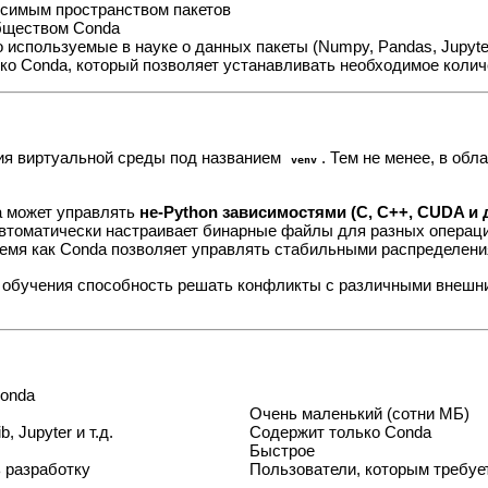
висимым пространством пакетов
обществом Conda
 используемые в науке о данных пакеты (Numpy, Pandas, Jupyter
ко Conda, который позволяет устанавливать необходимое колич
ния виртуальной среды под названием
. Тем не менее, в об
venv
da может управлять
не-Python зависимостями (C, C++, CUDA и 
втоматически настраивает бинарные файлы для разных операц
время как Conda позволяет управлять стабильными распределен
 обучения способность решать конфликты с различными внешни
onda
Очень маленький (сотни МБ)
, Jupyter и т.д.
Содержит только Conda
Быстрое
 разработку
Пользователи, которым требует