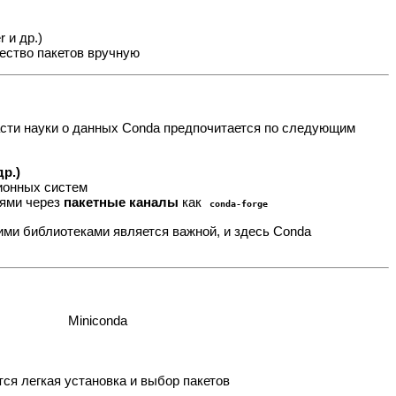
 и др.)
ество пакетов вручную
ласти науки о данных Conda предпочитается по следующим
др.)
ионных систем
иями через
пакетные каналы
как
conda-forge
ми библиотеками является важной, и здесь Conda
Miniconda
ся легкая установка и выбор пакетов