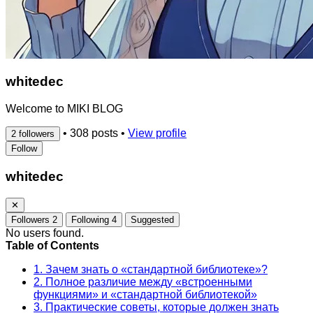
whitedec
Welcome to MIKI BLOG
•
308 posts
•
View profile
2 followers
Follow
whitedec
✕
Followers
2
Following
4
Suggested
No users found.
Table of Contents
1. Зачем знать о «стандартной библиотеке»?
2. Полное различие между «встроенными
функциями» и «стандартной библиотекой»
3. Практические советы, которые должен знать