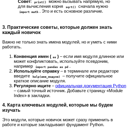
Совет
:
можно вызывать напрямую, но
print()
для вычисления корня
сначала нужно
sqrt()
. Это и есть основное различие.
import math
3. Практические советы, которые должен знать
каждый новичок
Важно не только знать имена модулей, но и уметь с ними
работать.
Конвенция имен (
)
– если имя модуля длинное или
as
может конфликтовать, используйте псевдоним,
например
.
import pandas as pd
Используйте справку
– в терминале или редакторе
введите
– получите официальное
help(имя_модуля)
краткое описание модуля.
Регулярно ищите
–
официальная документация Python
– самый точный источник. Добавьте страницу «Module
Index» в закладки.
4. Карта ключевых модулей, которые мы будем
изучать
Это модули, которые новичок может сразу применить в
работе и которые закладывают фундамент Python.