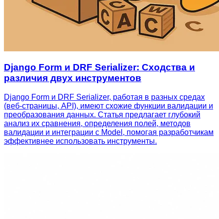
Django Form и DRF Serializer: Сходства и
различия двух инструментов
Django Form и DRF Serializer, работая в разных средах
(веб-страницы, API), имеют схожие функции валидации и
преобразования данных. Статья предлагает глубокий
анализ их сравнения, определения полей, методов
валидации и интеграции с Model, помогая разработчикам
эффективнее использовать инструменты.