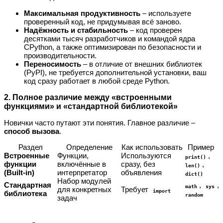
Максимальная продуктивность
– используете
проверенный код, не придумывая всё заново.
Надёжность и стабильность
– код проверен
десятками тысяч разработчиков и командой ядра
CPython, а также оптимизирован по безопасности и
производительности.
Переносимость
– в отличие от внешних библиотек
(PyPI), не требуется дополнительной установки, ваш
код сразу работает в любой среде Python.
2. Полное различие между «встроенными
функциями» и «стандартной библиотекой»
Новички часто путают эти понятия. Главное различие –
способ вызова
.
Раздел
Определение
Как использовать
Пример
Встроенные
Функции,
Используются
,
print()
функции
включённые в
сразу, без
,
len()
(Built‑in)
интерпретатор
объявления
dict()
Набор модулей
Стандартная
,
,
math
sys
для конкретных
Требует
import
библиотека
random
задач