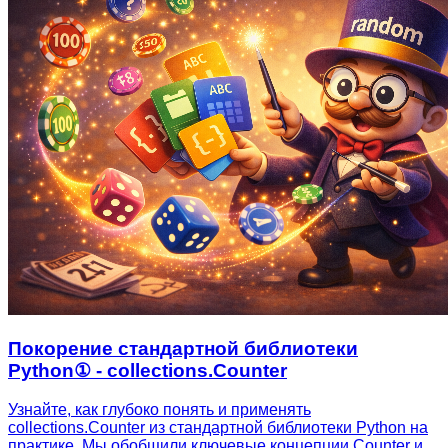
Покорение стандартной библиотеки
Python① - collections.Counter
Узнайте, как глубоко понять и применять
collections.Counter из стандартной библиотеки Python на
практике. Мы обобщили ключевые концепции Counter и