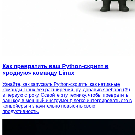
Как превратить ваш Python-скрипт в
«родную» команду Linux
Узнайте, как запускать Python-скрипты как нативные
команды Linux без расширения .py, добавив shebang (#!)
в первую строку. Освойте эту технику, чтобы превратить
ваш код в мощный инструмент, легко интегрировать его в
конвейеры и значительно повысить свою
продуктивность.