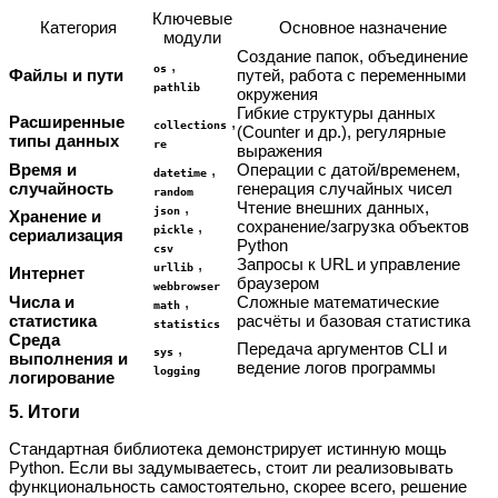
Ключевые
Категория
Основное назначение
модули
Создание папок, объединение
,
os
Файлы и пути
путей, работа с переменными
pathlib
окружения
Гибкие структуры данных
Расширенные
,
collections
(Counter и др.), регулярные
типы данных
re
выражения
Время и
,
Операции с датой/временем,
datetime
случайность
генерация случайных чисел
random
,
Чтение внешних данных,
json
Хранение и
,
сохранение/загрузка объектов
pickle
сериализация
Python
csv
,
Запросы к URL и управление
urllib
Интернет
браузером
webbrowser
Числа и
,
Сложные математические
math
статистика
расчёты и базовая статистика
statistics
Среда
,
Передача аргументов CLI и
sys
выполнения и
ведение логов программы
logging
логирование
5. Итоги
Стандартная библиотека демонстрирует истинную мощь
Python. Если вы задумываетесь, стоит ли реализовывать
функциональность самостоятельно, скорее всего, решение