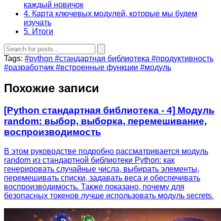
каждый новичок
4. Карта ключевых модулей, которые мы будем
изучать
5. Итоги
Tags:
#python
#стандартная библиотека
#продуктивность
#разработчик
#встроенные функции
#модуль
Похожие записи
[Python стандартная библиотека - 4] Модуль
random: выбор, выборка, перемешивание,
воспроизводимость
В этом руководстве подробно рассматривается модуль
random из стандартной библиотеки Python: как
генерировать случайные числа, выбирать элементы,
перемешивать списки, задавать веса и обеспечивать
воспроизводимость. Также показано, почему для
безопасных токенов лучше использовать модуль secrets.