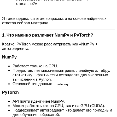
отдельно?»
Я тоже задавался этим вопросом, и на основе найденных
ответов собрал материал.
1. Что именно различает NumPy и PyTorch?
Кратко: PyTorch можно рассматривать как «NumPy +
автоградиент».
NumPy
Работает только на CPU.
Предоставляет массивы/матрицы, линейную алгебру,
статистику – фактически «стандарт» для численных
вычислений в Python.
Основной тип данных –
.
ndarray
PyTorch
API почти идентичен NumPy.
Может работать как на CPU, так и на GPU (CUDA).
Поддерживает автоградиент, что делает его пригодным
для обучения нейросетей.