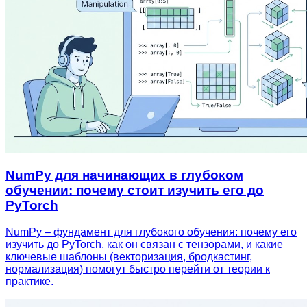
NumPy для начинающих в глубоком
обучении: почему стоит изучить его до
PyTorch
NumPy – фундамент для глубокого обучения: почему его
изучить до PyTorch, как он связан с тензорами, и какие
ключевые шаблоны (векторизация, бродкастинг,
нормализация) помогут быстро перейти от теории к
практике.