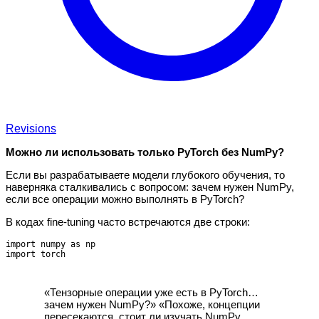
Revisions
Можно ли использовать только PyTorch без NumPy?
Если вы разрабатываете модели глубокого обучения, то
наверняка сталкивались с вопросом: зачем нужен NumPy,
если все операции можно выполнять в PyTorch?
В кодах fine‑tuning часто встречаются две строки:
import numpy as np

«Тензорные операции уже есть в PyTorch…
зачем нужен NumPy?» «Похоже, концепции
пересекаются, стоит ли изучать NumPy