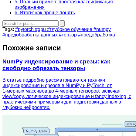
5. Полный пример: простая классификация
изображения
6. Итоги: как проще понять
Tags:
#pytorch
#gpu
#глубокое обучение
#numpy
#предобработка данных
#тензор
#предобработка
Похожие записи
NumPy индексирование и срезы: как
свободно обрезать тензоры
В статье подробно рассматриваются техники
индексирования и срезов в NumPy и PyTorch: от
1‑мерных массивов до 4‑мерных тензоров, включая
view/copy, логическое индексирование и fancy indexing, с
практическими примерами для подготовки данных в
глубоких нейросетях.