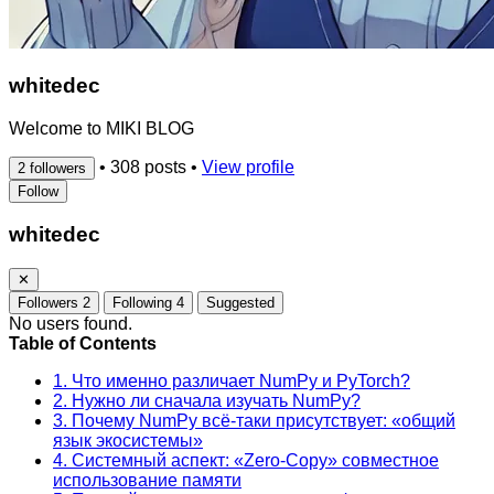
whitedec
Welcome to MIKI BLOG
•
308 posts
•
View profile
2 followers
Follow
whitedec
✕
Followers
2
Following
4
Suggested
No users found.
Table of Contents
1. Что именно различает NumPy и PyTorch?
2. Нужно ли сначала изучать NumPy?
3. Почему NumPy всё‑таки присутствует: «общий
язык экосистемы»
4. Системный аспект: «Zero‑Copy» совместное
использование памяти