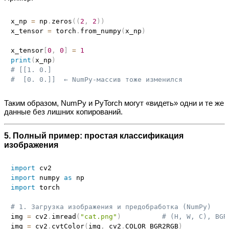
x_np 
=
 np
.
zeros
(
(
2
,
2
)
)
x_tensor 
=
 torch
.
from_numpy
(
x_np
)
x_tensor
[
0
,
0
]
=
1
print
(
x_np
)
# [[1. 0.]
#  [0. 0.]]  ← NumPy‑массив тоже изменился
Таким образом, NumPy и PyTorch могут «видеть» одни и те же
данные без лишних копирований.
5. Полный пример: простая классификация
изображения
import
import
 numpy 
as
import
 torch

# 1. Загрузка изображения и предобработка (NumPy)
img 
=
 cv2
.
imread
(
"cat.png"
)
# (H, W, C), BGR
img 
=
 cv2
.
cvtColor
(
img
,
 cv2
.
COLOR_BGR2RGB
)