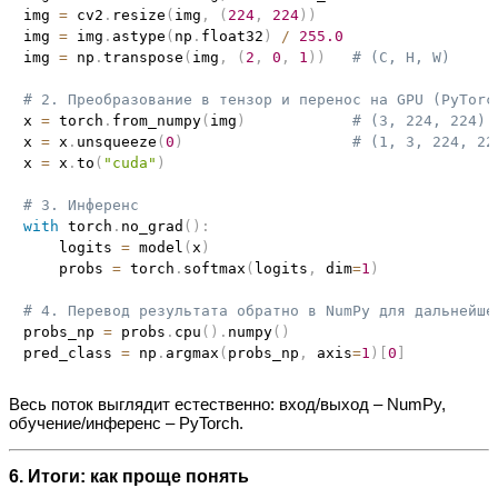
img 
=
 cv2
.
resize
(
img
,
(
224
,
224
)
)
img 
=
 img
.
astype
(
np
.
float32
)
/
255.0
img 
=
 np
.
transpose
(
img
,
(
2
,
0
,
1
)
)
# (C, H, W)
# 2. Преобразование в тензор и перенос на GPU (PyTorc
x 
=
 torch
.
from_numpy
(
img
)
# (3, 224, 224)
x 
=
 x
.
unsqueeze
(
0
)
# (1, 3, 224, 22
x 
=
 x
.
to
(
"cuda"
)
# 3. Инференс
with
 torch
.
no_grad
(
)
:
    logits 
=
 model
(
x
)
    probs 
=
 torch
.
softmax
(
logits
,
 dim
=
1
)
# 4. Перевод результата обратно в NumPy для дальнейше
probs_np 
=
 probs
.
cpu
(
)
.
numpy
(
)
pred_class 
=
 np
.
argmax
(
probs_np
,
 axis
=
1
)
[
0
]
Весь поток выглядит естественно: вход/выход – NumPy,
обучение/инференс – PyTorch.
6. Итоги: как проще понять