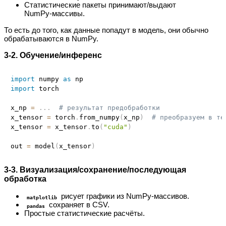
Статистические пакеты принимают/выдают
NumPy‑массивы.
То есть до того, как данные попадут в модель, они обычно
обрабатываются в NumPy.
3‑2. Обучение/инференс
import
 numpy 
as
import
 torch

x_np 
=
.
.
.
# результат предобработки
x_tensor 
=
 torch
.
from_numpy
(
x_np
)
# преобразуем в те
x_tensor 
=
 x_tensor
.
to
(
"cuda"
)
out 
=
 model
(
x_tensor
)
3‑3. Визуализация/сохранение/последующая
обработка
рисует графики из NumPy‑массивов.
matplotlib
сохраняет в CSV.
pandas
Простые статистические расчёты.