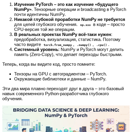
Изучение PyTorch – это как изучение «будущего
NumPy»
. Тензорные операции и broadcasting в PyTorch
почти идентичны NumPy.
Никакой глубокой проработки NumPy не требуется
для целей глубокого обучения.
в коде – просто
np.xxx
CPU‑версия той же операции.
В реальных проектах NumPy всё‑таки нужен
:
предобработка, визуализация, статистика. Поэтому
часто видите
,
,
.
torch.from_numpy
.numpy()
.cpu()
Системный уровень
: NumPy и PyTorch могут делить
память (Zero‑Copy), что делает переходы быстрыми.
Теперь, когда вы видите код, просто помните:
Тензоры на GPU с автоградиентом – PyTorch.
Окружающие библиотеки и данные – NumPy.
Эти два мира плавно переходят друг в друга – это базовый
навык современного Python‑разработчика глубокого
обучения.