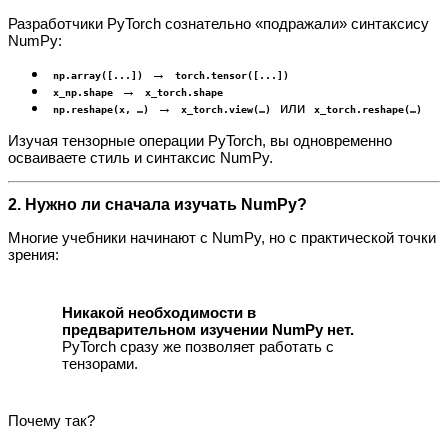
Разработчики PyTorch сознательно «подражали» синтаксису
NumPy:
→
np.array([...])
torch.tensor([...])
→
x_np.shape
x_torch.shape
→
или
np.reshape(x, …)
x_torch.view(…)
x_torch.reshape(…)
Изучая тензорные операции PyTorch, вы одновременно
осваиваете стиль и синтаксис NumPy.
2. Нужно ли сначала изучать NumPy?
Многие учебники начинают с NumPy, но с практической точки
зрения:
Никакой необходимости в
предварительном изучении NumPy нет.
PyTorch сразу же позволяет работать с
тензорами.
Почему так?