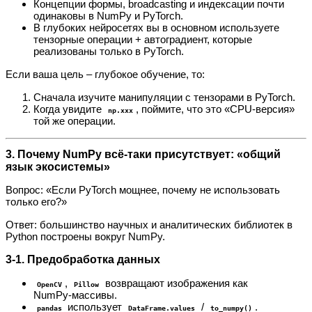
Концепции формы, broadcasting и индексации почти
одинаковы в NumPy и PyTorch.
В глубоких нейросетях вы в основном используете
тензорные операции + автоградиент, которые
реализованы только в PyTorch.
Если ваша цель – глубокое обучение, то:
Сначала изучите манипуляции с тензорами в PyTorch.
Когда увидите
, поймите, что это «CPU‑версия»
np.xxx
той же операции.
3. Почему NumPy всё‑таки присутствует: «общий
язык экосистемы»
Вопрос: «Если PyTorch мощнее, почему не использовать
только его?»
Ответ: большинство научных и аналитических библиотек в
Python построены вокруг NumPy.
3‑1. Предобработка данных
,
возвращают изображения как
OpenCV
Pillow
NumPy‑массивы.
использует
/
.
pandas
DataFrame.values
to_numpy()