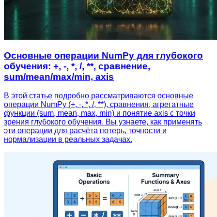
Основные операции NumPy для глубокого
обучения: +, -, *, /, **, сравнение,
sum/mean/max/min, axis
В этой статье подробно рассматриваются основные
операции NumPy (+, -, *, /, **), сравнения, агрегатные
функции (sum, mean, max, min) и понятие axis с точки
зрения глубокого обучения. Вы узнаете, как применять
эти операции для расчёта потерь, точности и
нормализации в реальных задачах.