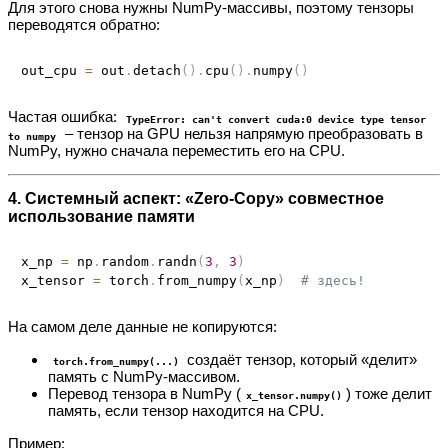
Для этого снова нужны NumPy‑массивы, поэтому тензоры
переводятся обратно:
out_cpu 
=
 out
.
detach
(
)
.
cpu
(
)
.
numpy
(
)
Частая ошибка:
TypeError: can't convert cuda:0 device type tensor
– тензор на GPU нельзя напрямую преобразовать в
to numpy
NumPy, нужно сначала переместить его на CPU.
4. Системный аспект: «Zero‑Copy» совместное
использование памяти
x_np 
=
 np
.
random
.
randn
(
3
,
3
)
x_tensor 
=
 torch
.
from_numpy
(
x_np
)
# здесь!
На самом деле данные не копируются:
создаёт тензор, который «делит»
torch.from_numpy(...)
память с NumPy‑массивом.
Перевод тензора в NumPy (
) тоже делит
x_tensor.numpy()
память, если тензор находится на CPU.
Пример: