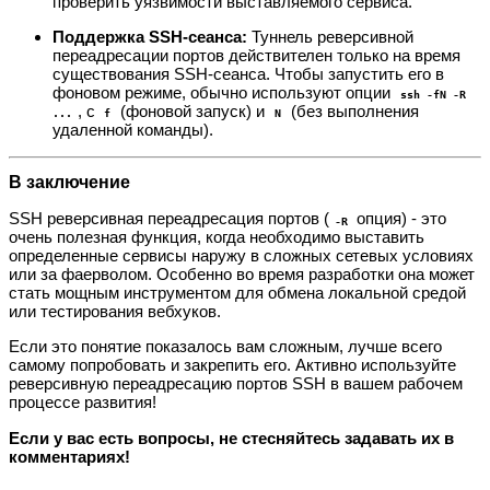
проверить уязвимости выставляемого сервиса.
Поддержка SSH-сеанса:
Туннель реверсивной
переадресации портов действителен только на время
существования SSH-сеанса. Чтобы запустить его в
фоновом режиме, обычно используют опции
ssh -fN -R
, с
(фоновой запуск) и
(без выполнения
...
f
N
удаленной команды).
В заключение
SSH реверсивная переадресация портов (
опция) - это
-R
очень полезная функция, когда необходимо выставить
определенные сервисы наружу в сложных сетевых условиях
или за фаерволом. Особенно во время разработки она может
стать мощным инструментом для обмена локальной средой
или тестирования вебхуков.
Если это понятие показалось вам сложным, лучше всего
самому попробовать и закрепить его. Активно используйте
реверсивную переадресацию портов SSH в вашем рабочем
процессе развития!
Если у вас есть вопросы, не стесняйтесь задавать их в
комментариях!