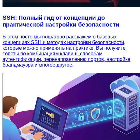
SSH: Полный гид от концепции до
практической настройки безопасности
В этом посте мы пошагово расскажем о базовых
концепциях SSH и методах настройки безопасности,
которые можно применять на практике. Вы получите
советы по комбинациям клавиш, способам
аутентификации, перенаправлению портов, настройке
брандмауэра и многое другое.