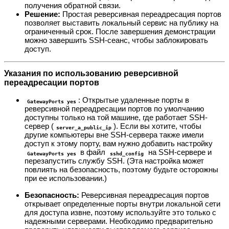
получения обратной связи.
Решение:
Простая реверсивная переадресация портов
позволяет выставить локальный сервис на публику на
ограниченный срок. После завершения демонстрации
можно завершить SSH-сеанс, чтобы заблокировать
доступ.
Указания по использованию реверсивной
переадресации портов
: Открытые удаленные порты в
GatewayPorts yes
реверсивной переадресации портов по умолчанию
доступны только на той машине, где работает SSH-
сервер (
). Если вы хотите, чтобы
server_a_public_ip
другие компьютеры вне SSH-сервера также имели
доступ к этому порту, вам нужно добавить настройку
в файл
на SSH-сервере и
GatewayPorts yes
sshd_config
перезапустить службу SSH. (Эта настройка может
повлиять на безопасность, поэтому будьте осторожны
при ее использовании.)
Безопасность:
Реверсивная переадресация портов
открывает определенные порты внутри локальной сети
для доступа извне, поэтому используйте это только с
надежными серверами. Необходимо предварительно