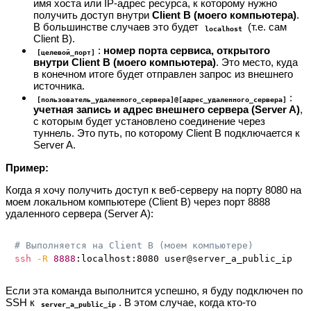
имя хоста или IP-адрес ресурса, к которому нужно
получить доступ внутри
Client B (моего компьютера)
.
В большинстве случаев это будет
(т.е. сам
localhost
Client B).
:
номер порта сервиса, открытого
[целевой_порт]
внутри Client B (моего компьютера)
. Это место, куда
в конечном итоге будет отправлен запрос из внешнего
источника.
:
[пользователь_удаленного_сервера]@[адрес_удаленного_сервера]
учетная запись и адрес внешнего сервера (Server A)
,
с которым будет установлено соединение через
туннель. Это путь, по которому Client B подключается к
Server A.
Пример:
Когда я хочу получить доступ к веб-серверу на порту 8080 на
моем локальном компьютере (Client B) через порт 8888
удаленного сервера (Server A):
# Выполняется на Client B (моем компьютере)
ssh
-R
8888
Если эта команда выполнится успешно, я буду подключен по
SSH к
. В этом случае, когда кто-то
server_a_public_ip