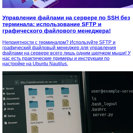
Управление файлами на сервере по SSH без
терминала: использование SFTP и
графического файлового менеджера!
Неприятности с терминалом? Используйте SFTP и
графический файловый менеджер для управления
файлами на сервере всего лишь одним щелчком мыши! У
нас есть практические примеры и инструкции по
настройке на Ubuntu Nautilus.