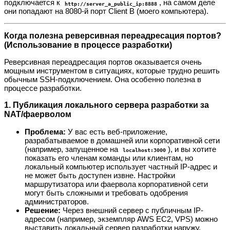
подключается к
, на самом деле
http://server_a_public_ip:8888
они попадают на 8080-й порт Client B (моего компьютера).
Когда полезна реверсивная переадресация портов?
(Использование в процессе разработки)
Реверсивная переадресация портов оказывается очень
мощным инструментом в ситуациях, которые трудно решить
обычным SSH-подключением. Она особенно полезна в
процессе разработки.
1. Публикация локального сервера разработки за
NAT/фаерволом
Проблема:
У вас есть веб-приложение,
разрабатываемое в домашней или корпоративной сети
(например, запущенное на
), и вы хотите
localhost:3000
показать его членам команды или клиентам, но
локальный компьютер использует частный IP-адрес и
не может быть доступен извне. Настройки
маршрутизатора или фаервола корпоративной сети
могут быть сложными и требовать одобрения
администраторов.
Решение:
Через внешний сервер с публичным IP-
адресом (например, экземпляр AWS EC2, VPS) можно
выставить локальный сервер разработки наружу.