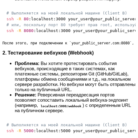
# Выполняется на моей локальной машине (Client B)
ssh
-R
80
# или, поскольку порт 80 требует прав root, используй
ssh
-R
8080
После этого, при подключении к `your_public_server.com:8080`, 
2. Тестирование вебхуков (Webhook)
Проблема:
Вы хотите протестировать события
вебхуков, происходящие в таких системах, как
платежные системы, репозитории Git (GitHub/GitLab),
платформы обмена сообщениями и т.д., на локальном
сервере разработки. Но вебхуки могут быть отправлены
только на публичный URL.
Решение:
Реверсивная переадресация портов
позволяет сопоставить локальный вебхука-эндпоинт
(например,
) с определенным URL
localhost:5000/webhook
на публичном сервере.
# Выполняется на моей локальной машине (Client B)
ssh
-R
5000