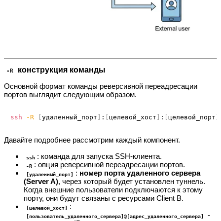
конструкция команды
-R
Основной формат команды реверсивной переадресации
портов выглядит следующим образом.
ssh
-R
[
удаленный_порт
]
:
[
целевой_хост
]
:
[
целевой_порт
]
Давайте подробнее рассмотрим каждый компонент.
: команда для запуска SSH-клиента.
ssh
: опция реверсивной переадресации портов.
-R
:
номер порта удаленного сервера
[удаленный_порт]
(Server A)
, через который будет установлен туннель.
Когда внешние пользователи подключаются к этому
порту, они будут связаны с ресурсами Client B.
:
[целевой_хост]
-
[пользователь_удаленного_сервера]@[адрес_удаленного_сервера]