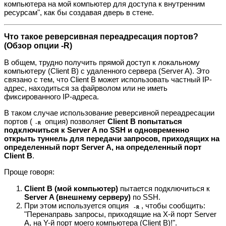
компьютера на мой компьютер для доступа к внутренним
ресурсам", как бы создавая дверь в стене.
Что такое реверсивная переадресация портов?
(Обзор опции -R)
В общем, трудно получить прямой доступ к локальному
компьютеру (Client B) с удаленного сервера (Server A). Это
связано с тем, что Client B может использовать частный IP-
адрес, находиться за файрволом или не иметь
фиксированного IP-адреса.
В таком случае использование реверсивной переадресации
портов (
опция) позволяет
Client B попытаться
-R
подключиться к Server A по SSH и одновременно
открыть туннель для передачи запросов, приходящих на
определенный порт Server A, на определенный порт
Client B
.
Проще говоря:
Client B (мой компьютер)
пытается подключиться к
Server A (внешнему серверу)
по SSH.
При этом используется опция
, чтобы сообщить:
-R
"Перенаправь запросы, приходящие на X-й порт Server
A, на Y-й порт моего компьютера (Client B)!".