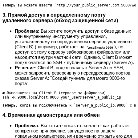
Теперь вы можете ввести `http://your_public_server.com:5000/we
3. Прямой доступ к определенному порту
удаленного сервера (обход защищенной сети)
Проблема:
Вы хотите получить доступ к базе данных
или внутреннему инструменту управления,
установленному на определенном сервере удаленного
(Client B) (например, работает на
), но
localhost:9000
доступ к этому серверу заблокирован файрволом или
находится внутри частной сети. Однако, Client B может
подключаться по SSH к публичному серверу (Server A).
Решение:
Client B, подключаясь к Server A по SSH,
может запросить реверсивную переадресацию портов,
сказав Server A: "Создай туннель для моего 9000-го
порта".
# Выполняется на Client B (сервере за файрволом)

Теперь, когда вы подключаетесь к `server_a_public_ip:9000` с в
4. Временная демонстрация или обмен
Проблема:
Вы хотите показать коллеге, как работает
конкретное приложение, запущенное на вашем
локальном компьютере, или временно открыть его для