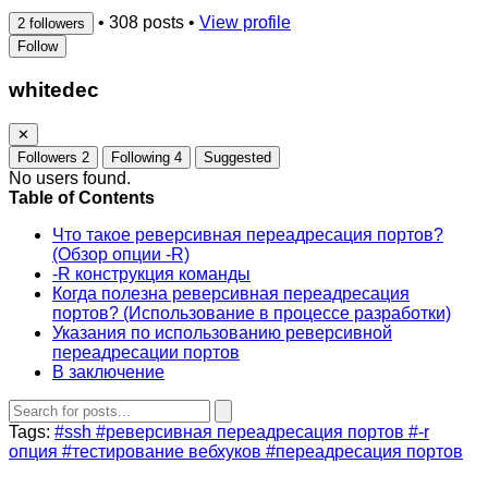
•
308 posts
•
View profile
2 followers
Follow
whitedec
✕
Followers
2
Following
4
Suggested
No users found.
Table of Contents
Что такое реверсивная переадресация портов?
(Обзор опции -R)
-R конструкция команды
Когда полезна реверсивная переадресация
портов? (Использование в процессе разработки)
Указания по использованию реверсивной
переадресации портов
В заключение
Tags:
#ssh
#реверсивная переадресация портов
#-r
опция
#тестирование вебхуков
#переадресация портов