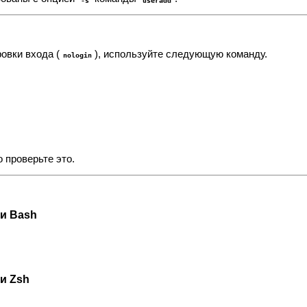
овки входа (
), используйте следующую команду.
nologin
 проверьте это.
и Bash
и Zsh