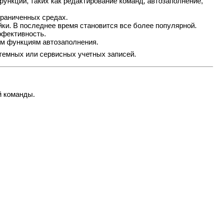
нкций, таких как редактирование команд, автозаполнение,
граниченных средах.
ки. В последнее время становится все более популярной.
ффективность.
ым функциям автозаполнения.
стемных или сервисных учетных записей.
й команды.