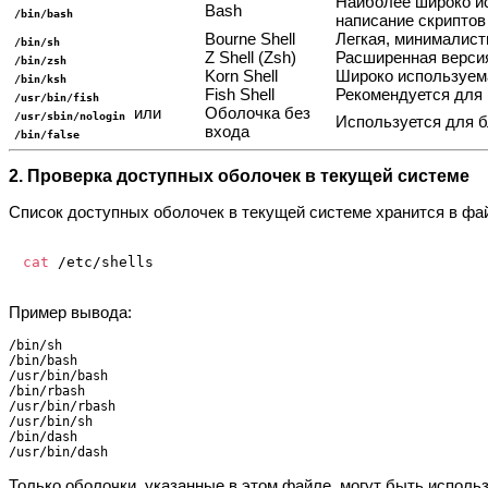
Наиболее широко ис
Bash
/bin/bash
написание скриптов 
Bourne Shell
Легкая, минималист
/bin/sh
Z Shell (Zsh)
Расширенная версия
/bin/zsh
Korn Shell
Широко используема
/bin/ksh
Fish Shell
Рекомендуется для 
/usr/bin/fish
или
Оболочка без
/usr/sbin/nologin
Используется для б
входа
/bin/false
2. Проверка доступных оболочек в текущей системе
Список доступных оболочек в текущей системе хранится в ф
cat
Пример вывода:
/bin/sh

/bin/bash

/usr/bin/bash

/bin/rbash

/usr/bin/rbash

/usr/bin/sh

/bin/dash

Только оболочки, указанные в этом файле, могут быть исполь