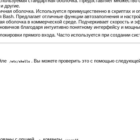
пользуемая стандартная оболочка. Предоставляет множество фу
и другие.
ичная оболочка. Используется преимущественно в скриптах и о
 Bash. Предлагает отличные функции автозаполнения и настрой
я оболочка в коммерческой среде. Подчеркивает скорость и э
новичков благодаря интуитивно понятному интерфейсу и мощн
локировки прямого входа. Часто используется при создании си
айле
. Вы можете проверить это с помощью следующе
/etc/shells
зованы с опцией
команды
.
-s
useradd