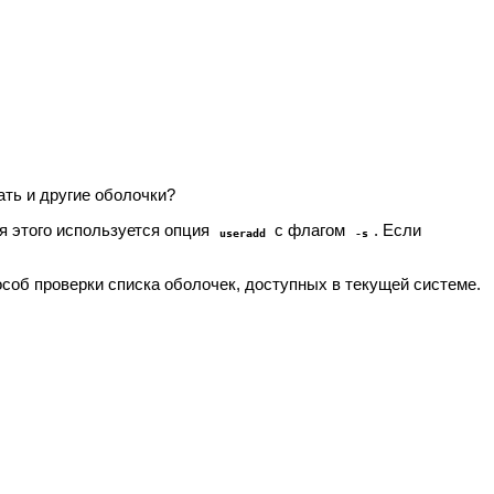
ать и другие оболочки?
я этого используется опция
с флагом
. Если
useradd
-s
пособ проверки списка оболочек, доступных в текущей системе.