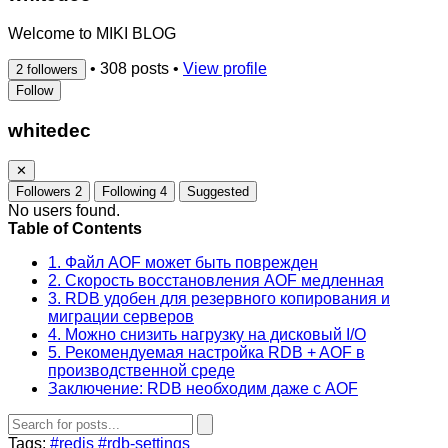
Welcome to MIKI BLOG
•
308 posts
•
View profile
2 followers
Follow
whitedec
✕
Followers
2
Following
4
Suggested
No users found.
Table of Contents
1. Файл AOF может быть поврежден
2. Скорость восстановления AOF медленная
3. RDB удобен для резервного копирования и
миграции серверов
4. Можно снизить нагрузку на дисковый I/O
5. Рекомендуемая настройка RDB + AOF в
производственной среде
Заключение: RDB необходим даже с AOF
Tags:
#redis
#rdb-settings