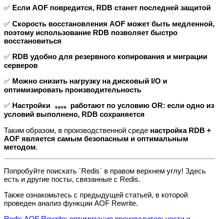
✅
Если AOF повредится, RDB станет последней защитой
✅
Скорость восстановления AOF может быть медленной,
поэтому использование RDB позволяет быстро
восстановиться
✅
RDB удобно для резервного копирования и миграции
серверов
✅
Можно снизить нагрузку на дисковый I/O и
оптимизировать производительность
✅
Настройки
работают по условию OR: если одно из
save
условий выполнено, RDB сохраняется
Таким образом, в производственной среде
настройка RDB +
AOF является самым безопасным и оптимальным
методом
.
Попробуйте поискать `Redis` в правом верхнем углу! Здесь
есть и другие посты, связанные с Redis.
Также ознакомьтесь с предыдущей статьей, в которой
проведен анализ функции AOF Rewrite.
Redis AOF Rewrite: оптимизация производительности и