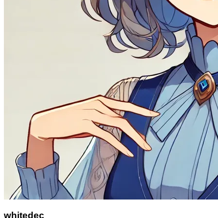
whitedec