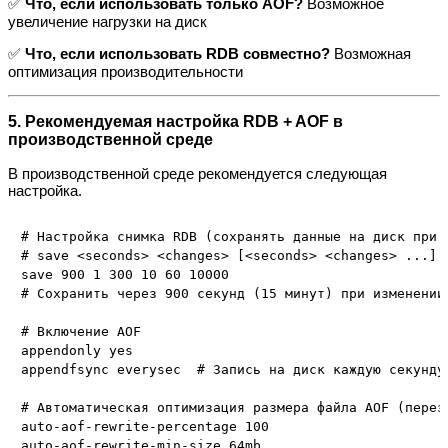
✅
Что, если использовать только AOF?
Возможное
увеличение нагрузки на диск
✅
Что, если использовать RDB совместно?
Возможная
оптимизация производительности
5. Рекомендуемая настройка RDB + AOF в
производственной среде
В производственной среде рекомендуется следующая
настройка.
# Настройка снимка RDB (сохранять данные на диск при в
# save <seconds> <changes> [<seconds> <changes> ...]

save 900 1 300 10 60 10000 

# Сохранить через 900 секунд (15 минут) при изменении
# Включение AOF

appendonly yes

appendfsync everysec  # Запись на диск каждую секунду
# Автоматическая оптимизация размера файла AOF (переза
auto-aof-rewrite-percentage 100
