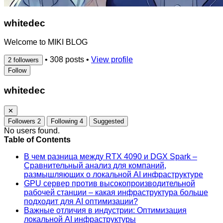
whitedec
Welcome to MIKI BLOG
•
308 posts
•
View profile
2 followers
Follow
whitedec
✕
Followers
2
Following
4
Suggested
No users found.
Table of Contents
В чем разница между RTX 4090 и DGX Spark –
Сравнительный анализ для компаний,
размышляющих о локальной AI инфраструктуре
GPU сервер против высокопроизводительной
рабочей станции – какая инфраструктура больше
подходит для AI оптимизации?
Важные отличия в индустрии: Оптимизация
локальной AI инфраструктуры