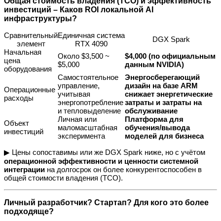
Общая стоимость владения (TCO) и эффективность
инвестиций – Каков ROI локальной AI
инфраструктуры?
Сравнительный
Единичная система
DGX Spark
элемент
RTX 4090
Начальная
Около $3,500 ~
$4,000 (по официальным
цена
$5,000
данным NVIDIA)
оборудования
Самостоятельное
Энергосберегающий
управление,
дизайн на базе ARM
Операционные
учитывая
снижает
энергетические
расходы
энергопотребление
затраты и затраты на
и тепловыделение
обслуживание
Личная или
Платформа для
Объект
маломасштабная
обучения/вывода
инвестиций
эксперимента
моделей для бизнеса
▶ Цены сопоставимы или же DGX Spark ниже, но с учётом
операционной эффективности и ценности системной
интеграции
на долгосрок он более конкурентоспособен в
общей стоимости владения (TCO).
Личный разработчик? Стартап? Для кого это более
подходяще?