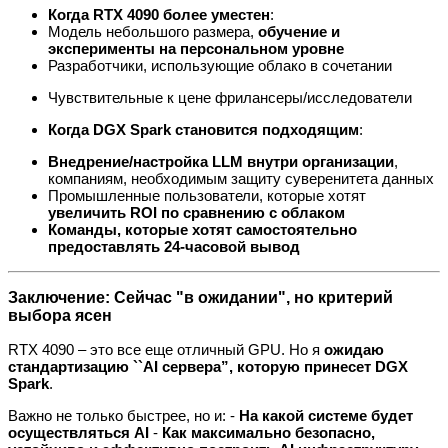
Когда RTX 4090 более уместен
:
Модель небольшого размера,
обучение и
эксперименты на персональном уровне
Разработчики, использующие облако в сочетании
Чувствительные к цене фрилансеры/исследователи
Когда DGX Spark становится подходящим
:
Внедрение/настройка LLM внутри организации
,
компаниям, необходимым защиту суверенитета данных
Промышленные пользователи, которые хотят
увеличить ROI по сравнению с облаком
Команды, которые хотят самостоятельно
предоставлять
24-часовой вывод
Заключение: Сейчас "в ожидании", но критерий
выбора ясен
RTX 4090 – это все еще отличный GPU. Но я
ожидаю
стандартизацию ``AI сервера”, которую принесет DGX
Spark
.
Важно не только быстрее, но и: -
На какой системе будет
осуществляться AI
-
Как максимально безопасно,