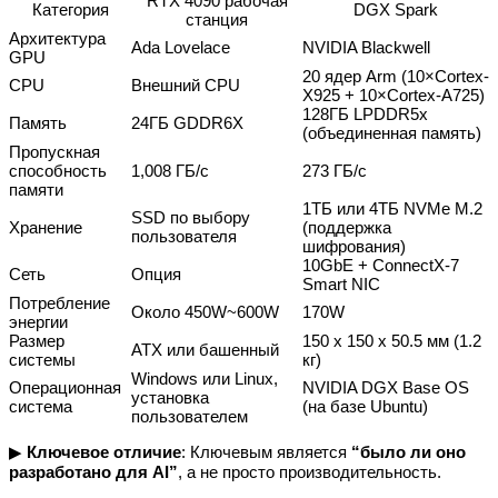
RTX 4090 рабочая
Категория
DGX Spark
станция
Архитектура
Ada Lovelace
NVIDIA Blackwell
GPU
20 ядер Arm (10×Cortex-
CPU
Внешний CPU
X925 + 10×Cortex-A725)
128ГБ LPDDR5x
Память
24ГБ GDDR6X
(объединенная память)
Пропускная
способность
1,008 ГБ/с
273 ГБ/с
памяти
1ТБ или 4ТБ NVMe M.2
SSD по выбору
Хранение
(поддержка
пользователя
шифрования)
10GbE + ConnectX-7
Сеть
Опция
Smart NIC
Потребление
Около 450W~600W
170W
энергии
Размер
150 x 150 x 50.5 мм (1.2
ATX или башенный
системы
кг)
Windows или Linux,
Операционная
NVIDIA DGX Base OS
установка
система
(на базе Ubuntu)
пользователем
▶
Ключевое отличие
: Ключевым является
“было ли оно
разработано для AI”
, а не просто производительность.