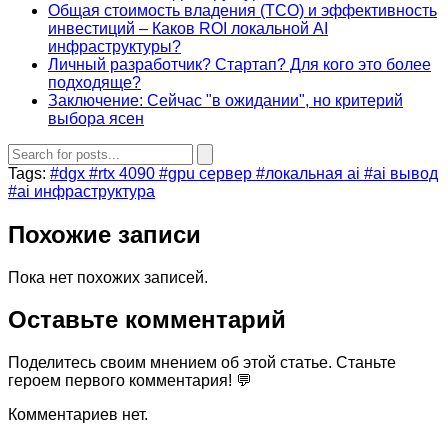
Общая стоимость владения (TCO) и эффективность
инвестиций – Каков ROI локальной AI
инфраструктуры?
Личный разработчик? Стартап? Для кого это более
подходяще?
Заключение: Сейчас "в ожидании", но критерий
выбора ясен
Tags:
#dgx
#rtx 4090
#gpu сервер
#локальная ai
#ai вывод
#ai инфраструктура
Похожие записи
Пока нет похожих записей.
Оставьте комментарий
Поделитесь своим мнением об этой статье. Станьте
героем первого комментария! 💬
Комментариев нет.