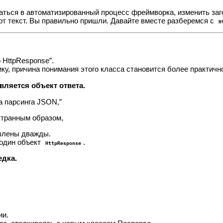
шаться в автоматизированный процесс фреймворка, изменить заг
тот текст. Вы правильно пришли. Давайте вместе разберемся с
H
 HttpResponse”.
ку, причина понимания этого класса становится более практичн
ляется объект ответа.
а парсинга JSON,”
странным образом,
овлены дважды.
 один объект
.
HttpResponse
едка.
ии.