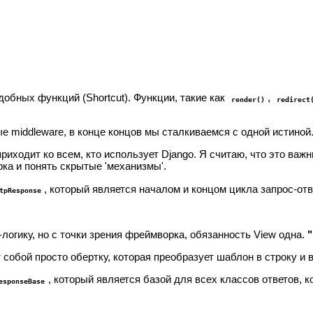
обных функций (Shortcut). Функции, такие как
,
render()
redirect
е middleware, в конце концов мы сталкиваемся с одной истиной
 приходит ко всем, кто использует Django. Я считаю, что это ва
рка и понять скрытые 'механизмы'.
, который является началом и концом цикла запрос-отв
tpResponse
огику, но с точки зрения фреймворка, обязанность View одна.
 собой просто обертку, которая преобразует шаблон в строку и 
, который является базой для всех классов ответов, 
esponseBase