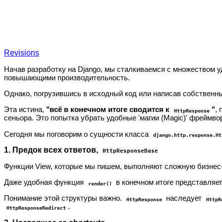
Revisions
Начав разработку на Django, мы сталкиваемся с множеством уд
повышающими производительность.
Однако, погрузившись в исходный код или написав собственны
Эта истина,
"всё в конечном итоге сводится к
"
,
HttpResponse
сеньора. Это попытка убрать удобные 'магии (Magic)' фреймво
Сегодня мы поговорим о сущности класса
django.http.response.Ht
1. Предок всех ответов,
HttpResponseBase
Функции View, которые мы пишем, выполняют сложную бизнес-л
Даже удобная функция
в конечном итоге представляет
render()
Понимание этой структуры важно.
наследует
HttpResponse
HttpR
.
HttpResponseRedirect