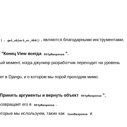
,
, являются благодарными инструментами,
()
get_object_or_404()
.
"Конец View всегда
".
HttpResponse
жный момент, когда джуниор разработчик переходит на уровень
ет в Django, и о котором мы порой проходим мимо.
"Принять аргументы и вернуть объект
".
HttpResponse
возвращает его в
.
HttpResponse
которые мы используем, таких как
и
JsonResponse