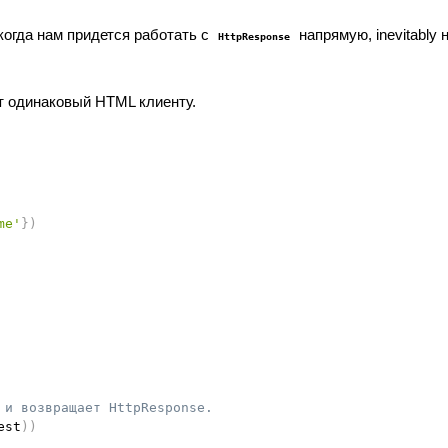
 когда нам придется работать с
напрямую, inevitably 
HttpResponse
т одинаковый HTML клиенту.
me'
}
)
 и возвращает HttpResponse.
est
)
)