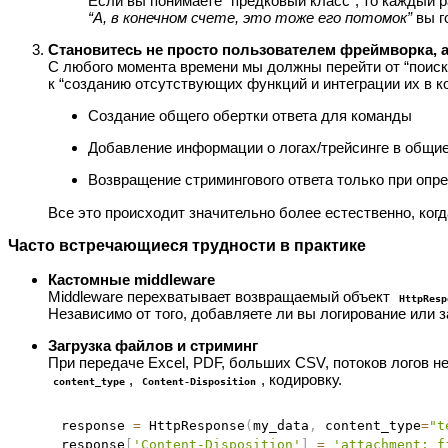
Если вы понимаете “предковый класс”, то каждый р
“А, в конечном счете, это тоже его потомок”
вы г
Становитесь не просто пользователем фреймворка, а т
С любого момента времени мы должны перейти от “поиск
к “созданию отсутствующих функций и интеграции их в к
Создание общего обертки ответа для команды
Добавление информации о логах/трейсинге в общие
Возвращение стримингового ответа только при опр
Все это происходит значительно более естественно, ког
Часто встречающиеся трудности в практике
Кастомные middleware
Middleware перехватывает возвращаемый объект
HttpResp
Независимо от того, добавляете ли вы логирование или за
Загрузка файлов и стриминг
При передаче Excel, PDF, больших CSV, потоков логов 
,
, кодировку.
content_type
Content-Disposition
response 
=
 HttpResponse
(
my_data
,
 content_type
=
"t
response
[
'Content-Disposition'
]
=
'attachment; f