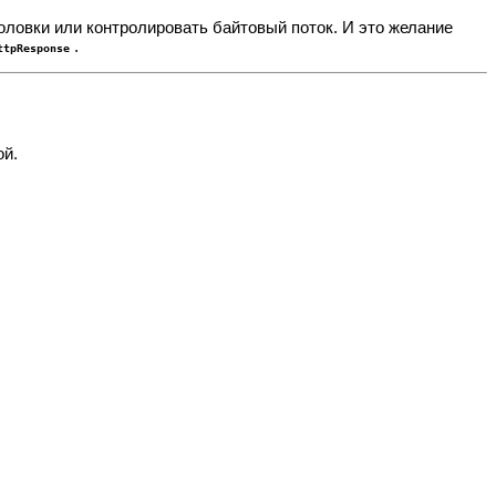
оловки или контролировать байтовый поток. И это желание
.
ttpResponse
ой.