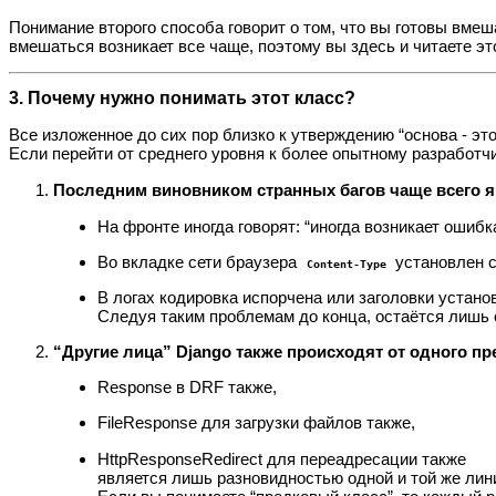
Понимание второго способа говорит о том, что вы готовы вме
вмешаться возникает все чаще, поэтому вы здесь и читаете э
3. Почему нужно понимать этот класс?
Все изложенное до сих пор близко к утверждению “основа - это
Если перейти от среднего уровня к более опытному разработчи
Последним виновником странных багов чаще всего яв
На фронте иногда говорят: “иногда возникает ошибк
Во вкладке сети браузера
установлен 
Content-Type
В логах кодировка испорчена или заголовки устан
Следуя таким проблемам до конца, остаётся лишь
“Другие лица” Django также происходят от одного пр
Response в DRF также,
FileResponse для загрузки файлов также,
HttpResponseRedirect для переадресации также
является лишь разновидностью одной и той же лин