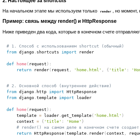
2. Настоящее за shortcuts
На начальном этапе мы используем только
, но момент,
render
Пример: связь между render() и HttpResponse
Ниже приведен два кода, которые в конечном счете отправляю
# 1. Способ с использованием shortcut (обычный)
from
 django
.
shortcuts 
import
 render

def
home
(
request
)
:
return
 render
(
request
,
'home.html'
,
{
'title'
:
'Ho
# 2. Основной способ (внутреннее действие)
from
 django
.
http 
import
from
 django
.
template 
import
 loader

def
home
(
request
)
:
    template 
=
 loader
.
get_template
(
'home.html'
)
    context 
=
{
'title'
:
'Home'
}
# render() на самом деле в конечном счете создает
return
 HttpResponse
(
template
.
render
(
context
,
 requ