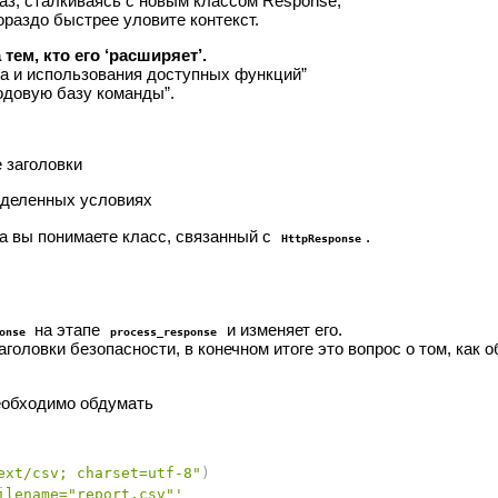
аз, сталкиваясь с новым классом Response,
ораздо быстрее уловите контекст.
ем, кто его ‘расширяет’.
а и использования доступных функций”
одовую базу команды”.
 заголовки
еделенных условиях
да вы понимаете класс, связанный с
.
HttpResponse
на этапе
и изменяет его.
onse
process_response
головки безопасности, в конечном итоге это вопрос о том, как 
необходимо обдумать
ext/csv; charset=utf-8"
)
ilename="report.csv"'