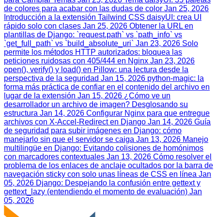
de colores para acabar con las dudas de color
Jan 25, 2026
Introducción a la extensión Tailwind CSS daisyUI: crea UI
rápido solo con clases
Jan 25, 2026
Obtener la URL en
plantillas de Django: `request.path` vs `path_info` vs
`get_full_path` vs `build_absolute_uri`
Jan 23, 2026
Solo
permite los métodos HTTP autorizados: bloquea las
peticiones ruidosas con 405/444 en Nginx
Jan 23, 2026
open(), verify() y load() en Pillow: una lectura desde la
perspectiva de la seguridad
Jan 15, 2026
python-magic: la
forma más práctica de confiar en el contenido del archivo en
lugar de la extensión
Jan 15, 2026
¿Cómo ve un
desarrollador un archivo de imagen? Desglosando su
estructura
Jan 14, 2026
Configurar Nginx para que entregue
archivos con X-Accel-Redirect en Django
Jan 14, 2026
Guía
de seguridad para subir imágenes en Django: cómo
manejarlo sin que el servidor se caiga
Jan 13, 2026
Manejo
multilingüe en Django: Evitando colisiones de homónimos
con marcadores contextuales
Jan 13, 2026
Cómo resolver el
problema de los enlaces de anclaje ocultados por la barra de
navegación sticky con solo unas líneas de CSS en línea
Jan
05, 2026
Django: Despejando la confusión entre gettext y
gettext_lazy (entendiendo el momento de evaluación)
Jan
05, 2026