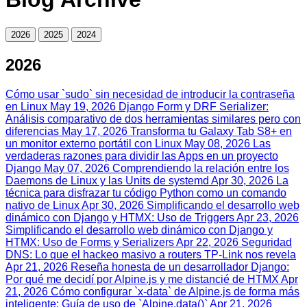
2026
2025
2024
2026
Cómo usar `sudo` sin necesidad de introducir la contraseña
en Linux
May 19, 2026
Django Form y DRF Serializer:
Análisis comparativo de dos herramientas similares pero con
diferencias
May 17, 2026
Transforma tu Galaxy Tab S8+ en
un monitor externo portátil con Linux
May 08, 2026
Las
verdaderas razones para dividir las Apps en un proyecto
Django
May 07, 2026
Comprendiendo la relación entre los
Daemons de Linux y las Units de systemd
Apr 30, 2026
La
técnica para disfrazar tu código Python como un comando
nativo de Linux
Apr 30, 2026
Simplificando el desarrollo web
dinámico con Django y HTMX: Uso de Triggers
Apr 23, 2026
Simplificando el desarrollo web dinámico con Django y
HTMX: Uso de Forms y Serializers
Apr 22, 2026
Seguridad
DNS: Lo que el hackeo masivo a routers TP-Link nos revela
Apr 21, 2026
Reseña honesta de un desarrollador Django:
Por qué me decidí por Alpine.js y me distancié de HTMX
Apr
21, 2026
Cómo configurar `x-data` de Alpine.js de forma más
inteligente: Guía de uso de `Alpine.data()`
Apr 21, 2026