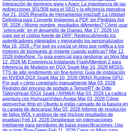
Integración de dominios www y Apex: La importancia de las
redirecciones 301/308 para el SEO y la eficiencia operativa
Apr 21, 2026
[Reseña de Herramienta] img2pdf: La Utilidad
Definitiva para Convertir Imágenes a PDF sin Pérdidas
Apr
08, 2026
¿Mismo nombre, resultados diferentes? Cómo usar
`urlencode` en el desarrollo de Django.
Mar 17, 2026
Un
viaje por el código fuente de DRF: Redescubriendo los
autenticadores integrados y mejorando los personalizados
Mar 16, 2026
¿Por qué es crucial un blog que notifica a los
motores de búsqueda al instante cuando publicas?
Mar 12,
2026
IndexNow: Tu guía esencial para gestionar un blog
Mar
12, 2026
Mi Experiencia Instalando FlashAttention 2 para
Inferencia de Modelos en DGX Spark
Mar 10, 2026
MOSS-
TTS de alto rendimiento sin fine-tuning: Guía de instalación
en NVIDIA DGX Spark
Mar 10, 2026
ONNX Runtime GPU:
Por qué y cómo compilarlo manualmente
Mar 03, 2026
Registro del proceso de portado a TensorRT de Ditto
TalkingHead (DGX Spark / ARM64)
Mar 03, 2026
La caótica
aventura con HunyuanVideo-Avatar
Mar 03, 2026
Cómo
aprovechar /tmp en Ubuntu si estás cansado de la basura en
la carpeta de descargas
Mar 03, 2026
Informe de resolución
de fallos WOL y análisis de red (incluye resultados de
pruebas)
Feb 14, 2026
Despliegue sin interrupciones
inteligente para servidores de bajas especificaciones: Uso
de scripts Blue‑Green
Feb 11, 2026
Crear un Mixin para