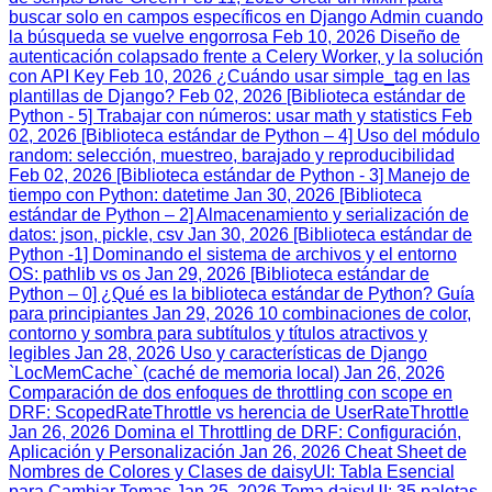
buscar solo en campos específicos en Django Admin cuando
la búsqueda se vuelve engorrosa
Feb 10, 2026
Diseño de
autenticación colapsado frente a Celery Worker, y la solución
con API Key
Feb 10, 2026
¿Cuándo usar simple_tag en las
plantillas de Django?
Feb 02, 2026
[Biblioteca estándar de
Python - 5] Trabajar con números: usar math y statistics
Feb
02, 2026
[Biblioteca estándar de Python – 4] Uso del módulo
random: selección, muestreo, barajado y reproducibilidad
Feb 02, 2026
[Biblioteca estándar de Python - 3] Manejo de
tiempo con Python: datetime
Jan 30, 2026
[Biblioteca
estándar de Python – 2] Almacenamiento y serialización de
datos: json, pickle, csv
Jan 30, 2026
[Biblioteca estándar de
Python -1] Dominando el sistema de archivos y el entorno
OS: pathlib vs os
Jan 29, 2026
[Biblioteca estándar de
Python – 0] ¿Qué es la biblioteca estándar de Python? Guía
para principiantes
Jan 29, 2026
10 combinaciones de color,
contorno y sombra para subtítulos y títulos atractivos y
legibles
Jan 28, 2026
Uso y características de Django
`LocMemCache` (caché de memoria local)
Jan 26, 2026
Comparación de dos enfoques de throttling con scope en
DRF: ScopedRateThrottle vs herencia de UserRateThrottle
Jan 26, 2026
Domina el Throttling de DRF: Configuración,
Aplicación y Personalización
Jan 26, 2026
Cheat Sheet de
Nombres de Colores y Clases de daisyUI: Tabla Esencial
para Cambiar Temas
Jan 25, 2026
Tema daisyUI: 35 paletas