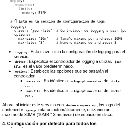
    deploy:

      resources:

        limits:

          memory: 512M

    # 👇 Esta es la sección de configuración de logs.

    logging:

      driver: "json-file"  # Controlador de logging a usar (pue
      options:

        max-size: "10m"    # Tamaño máximo por archivo: 10MB

: Esta clave inicia la configuración de logging para el
logging
servicio.
: Especifica el controlador de logging a utilizar.
driver
json-
es el valor predeterminado.
file
: Establece las opciones que se pasarán al
options
controlador.
: Es idéntico a
de
max-size
--log-opt max-size
docker
.
run
: Es idéntico a
de
max-file
--log-opt max-file
docker
.
run
Ahora, al iniciar este servicio con
, los logs del
docker-compose up
contenedor
rotarán automáticamente, utilizando un
my-app
máximo de 30MB (10MB * 3 archivos) de espacio en disco.
4. Configuración por defecto para todos los