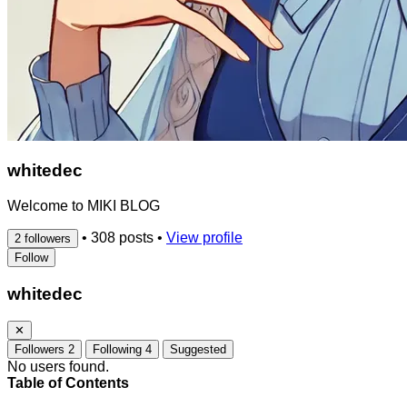
whitedec
Welcome to MIKI BLOG
•
308 posts
•
View profile
2 followers
Follow
whitedec
✕
Followers
2
Following
4
Suggested
No users found.
Table of Contents