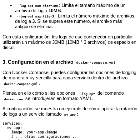
: Limita el tamaño máximo de un
--log-opt max-size=10m
archivo de log a
10MB
.
: Limita el número máximo de archivos
--log-opt max-file=3
de log a
3
. Si se supera este número, el archivo más
antiguo se elimina.
Con esta configuración, los logs de ese contenedor en particular
utilizarán un máximo de 30MB (10MB * 3 archivos) de espacio en
disco.
3. Configuración en el archivo
docker-compose.yml
Con Docker Compose, puedes configurar las opciones de logging
de manera muy sencilla para cada servicio dentro del archivo
.
docker-compose.yml
Piensa en ello como si las opciones
del comando
--log-opt
se introdujeran en formato YAML.
docker run
A continuación, se muestra un ejemplo de cómo aplicar la rotación
de logs a un servicio llamado
:
my-app
services:

  my-app:

    image: your-app-image

    # ... otras configuraciones ...
