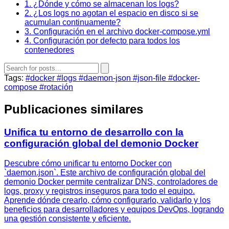
1. ¿Dónde y cómo se almacenan los logs?
2. ¿Los logs no agotan el espacio en disco si se
acumulan continuamente?
3. Configuración en el archivo docker-compose.yml
4. Configuración por defecto para todos los
contenedores
Tags:
#docker
#logs
#daemon-json
#json-file
#docker-
compose
#rotación
Publicaciones similares
Unifica tu entorno de desarrollo con la
configuración global del demonio Docker
Descubre cómo unificar tu entorno Docker con
`daemon.json`. Este archivo de configuración global del
demonio Docker permite centralizar DNS, controladores de
logs, proxy y registros inseguros para todo el equipo.
Aprende dónde crearlo, cómo configurarlo, validarlo y los
beneficios para desarrolladores y equipos DevOps, logrando
una gestión consistente y eficiente.