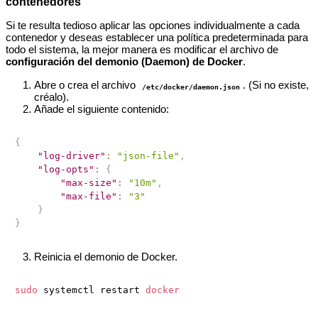
contenedores
Si te resulta tedioso aplicar las opciones individualmente a cada
contenedor y deseas establecer una política predeterminada para
todo el sistema, la mejor manera es modificar el archivo de
configuración del demonio (Daemon) de Docker
.
Abre o crea el archivo
. (Si no existe,
/etc/docker/daemon.json
créalo).
Añade el siguiente contenido:
{
"log-driver"
:
"json-file"
,
"log-opts"
:
{
"max-size"
:
"10m"
,
"max-file"
:
"3"
}
}
Reinicia el demonio de Docker.
sudo
 systemctl restart 
docker