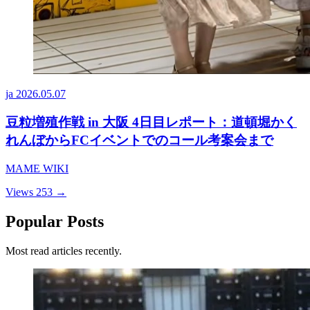
ja
2026.05.07
豆粒増殖作戦 in 大阪 4日目レポート：道頓堀かく
れんぼからFCイベントでのコール考案会まで
MAME WIKI
Views 253
→
Popular Posts
Most read articles recently.