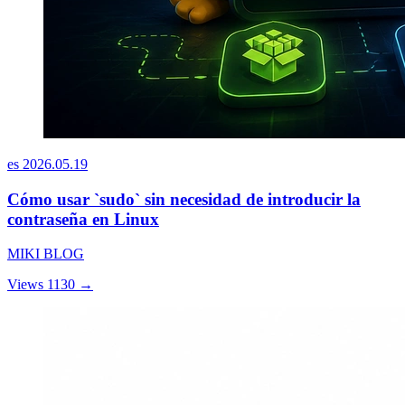
es
2026.05.19
Cómo usar `sudo` sin necesidad de introducir la
contraseña en Linux
MIKI BLOG
Views 1130
→