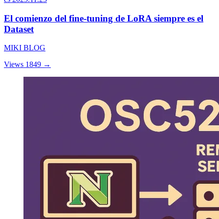
El comienzo del fine-tuning de LoRA siempre es el
Dataset
MIKI BLOG
Views 1849
→