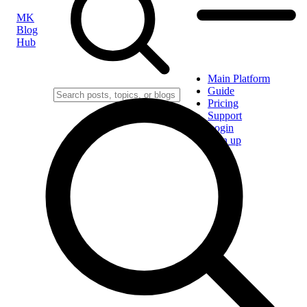
MK
Blog
Hub
Main Platform
Guide
Pricing
Support
Login
Sign up