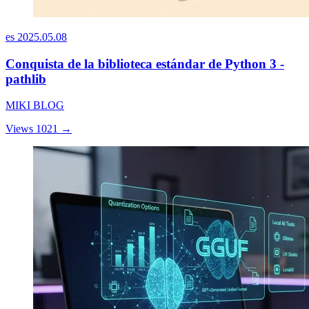
es
2025.05.08
Conquista de la biblioteca estándar de Python 3 -
pathlib
MIKI BLOG
Views 1021
→