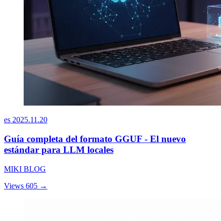
es
2025.11.20
Guía completa del formato GGUF - El nuevo
estándar para LLM locales
MIKI BLOG
Views 605
→