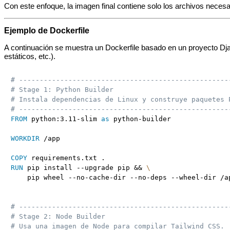
Con este enfoque, la imagen final contiene solo los archivos necesa
Ejemplo de Dockerfile
A continuación se muestra un Dockerfile basado en un proyecto Djan
estáticos, etc.).
# ---------------------------------------------------
# Stage 1: Python Builder
# Instala dependencias de Linux y construye paquetes 
# ---------------------------------------------------
FROM
 python:3.11-slim 
as
 python-builder
WORKDIR
 /app
COPY
 requirements.txt .
RUN
 pip install --upgrade pip && 
\
    pip wheel --no-cache-dir --no-deps --wheel-dir /a
# ---------------------------------------------------
# Stage 2: Node Builder
# Usa una imagen de Node para compilar Tailwind CSS.