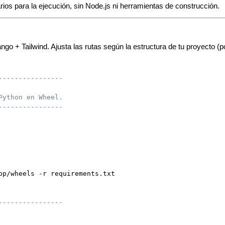
rios para la ejecución, sin Node.js ni herramientas de construcción.
go + Tailwind. Ajusta las rutas según la estructura de tu proyecto (
----------------
Python en Wheel.
----------------
pp/wheels -r requirements.txt
----------------