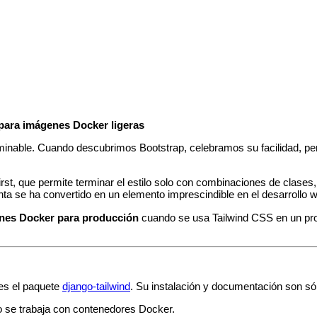
 para imágenes Docker ligeras
minable. Cuando descubrimos Bootstrap, celebramos su facilidad, per
‑first, que permite terminar el estilo solo con combinaciones de clas
enta se ha convertido en un elemento imprescindible en el desarroll
enes Docker para producción
cuando se usa Tailwind CSS en un pro
 es el paquete
django‑tailwind
. Su instalación y documentación son sól
 se trabaja con contenedores Docker.