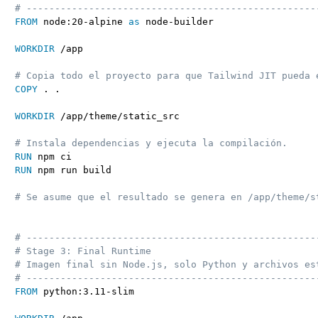
# ---------------------------------------------------
FROM
 node:20-alpine 
as
 node-builder
WORKDIR
 /app
# Copia todo el proyecto para que Tailwind JIT pueda 
COPY
 . .
WORKDIR
 /app/theme/static_src
# Instala dependencias y ejecuta la compilación.
RUN
 npm ci
RUN
 npm run build
# Se asume que el resultado se genera en /app/theme/s
# ---------------------------------------------------
# Stage 3: Final Runtime
# Imagen final sin Node.js, solo Python y archivos es
# ---------------------------------------------------
FROM
 python:3.11-slim