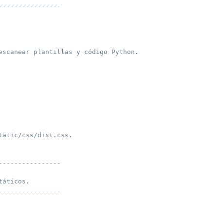
----------------
escanear plantillas y código Python.
tatic/css/dist.css.
----------------
táticos.
----------------