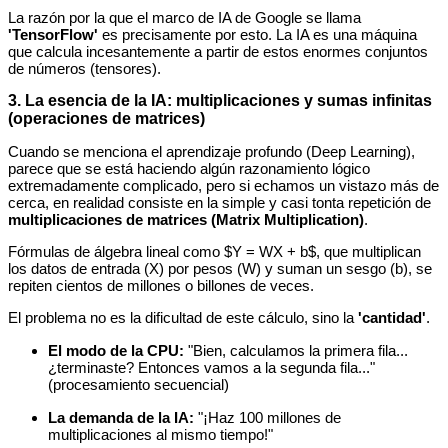
La razón por la que el marco de IA de Google se llama
'TensorFlow'
es precisamente por esto. La IA es una máquina
que calcula incesantemente a partir de estos enormes conjuntos
de números (tensores).
3. La esencia de la IA: multiplicaciones y sumas infinitas
(operaciones de matrices)
Cuando se menciona el aprendizaje profundo (Deep Learning),
parece que se está haciendo algún razonamiento lógico
extremadamente complicado, pero si echamos un vistazo más de
cerca, en realidad consiste en la simple y casi tonta repetición de
multiplicaciones de matrices (Matrix Multiplication)
.
Fórmulas de álgebra lineal como $Y = WX + b$, que multiplican
los datos de entrada (X) por pesos (W) y suman un sesgo (b), se
repiten cientos de millones o billones de veces.
El problema no es la dificultad de este cálculo, sino la
'cantidad'
.
El modo de la CPU:
"Bien, calculamos la primera fila...
¿terminaste? Entonces vamos a la segunda fila..."
(procesamiento secuencial)
La demanda de la IA:
"¡Haz 100 millones de
multiplicaciones al mismo tiempo!"