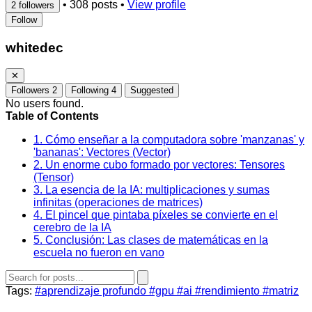
•
308 posts
•
View profile
2 followers
Follow
whitedec
✕
Followers
2
Following
4
Suggested
No users found.
Table of Contents
1. Cómo enseñar a la computadora sobre 'manzanas' y
'bananas': Vectores (Vector)
2. Un enorme cubo formado por vectores: Tensores
(Tensor)
3. La esencia de la IA: multiplicaciones y sumas
infinitas (operaciones de matrices)
4. El pincel que pintaba píxeles se convierte en el
cerebro de la IA
5. Conclusión: Las clases de matemáticas en la
escuela no fueron en vano
Tags:
#aprendizaje profundo
#gpu
#ai
#rendimiento
#matriz