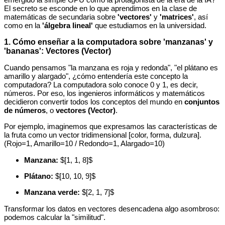
El secreto se esconde en lo que aprendimos en la clase de
matemáticas de secundaria sobre
'vectores'
y
'matrices'
, así
como en la
'álgebra lineal'
que estudiamos en la universidad.
1. Cómo enseñar a la computadora sobre 'manzanas' y
'bananas': Vectores (Vector)
Cuando pensamos "la manzana es roja y redonda", "el plátano es
amarillo y alargado", ¿cómo entendería este concepto la
computadora? La computadora solo conoce 0 y 1, es decir,
números. Por eso, los ingenieros informáticos y matemáticos
decidieron convertir todos los conceptos del mundo en
conjuntos
de números
, o
vectores (Vector)
.
Por ejemplo, imaginemos que expresamos las características de
la fruta como un vector tridimensional [color, forma, dulzura].
(Rojo=1, Amarillo=10 / Redondo=1, Alargado=10)
Manzana:
$[1, 1, 8]$
Plátano:
$[10, 10, 9]$
Manzana verde:
$[2, 1, 7]$
Transformar los datos en vectores desencadena algo asombroso:
podemos calcular la "similitud".