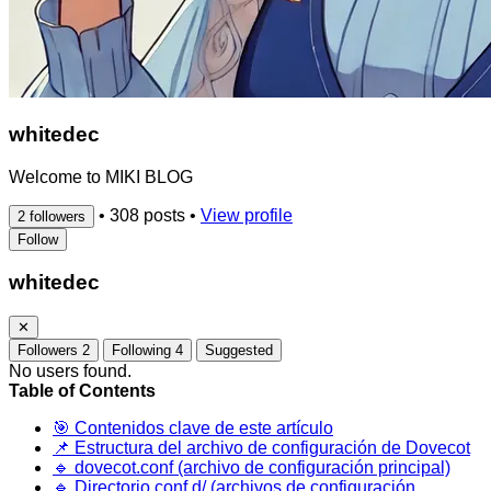
whitedec
Welcome to MIKI BLOG
•
308 posts
•
View profile
2 followers
Follow
whitedec
✕
Followers
2
Following
4
Suggested
No users found.
Table of Contents
🎯 Contenidos clave de este artículo
📌 Estructura del archivo de configuración de Dovecot
🔹 dovecot.conf (archivo de configuración principal)
🔹 Directorio conf.d/ (archivos de configuración