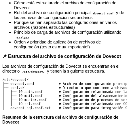
Cómo está estructurado el archivo de configuración de
Dovecot
Rol del archivo de configuración principal
y de
dovecot.conf
los archivos de configuración secundarios
Por qué se han separado las configuraciones en varios
archivos (razones estructurales)
Principio de carga de archivos de configuración utilizando
!include
Orden y prioridad de aplicación de archivos de
configuración (¡esto es muy importante!)
📌 Estructura del archivo de configuración de Dovecot
Los archivos de configuración de Dovecot se encuentran en el
directorio
y tienen la siguiente estructura.
/etc/dovecot/
/etc/dovecot/

│── dovecot.conf            # Archivo de configuración principa
│── conf.d/                 # Directorio que contiene archivos 
│   ├── 10-auth.conf        # Configuración relacionada con la 
│   ├── 10-mail.conf        # Configuración del almacenamiento 
│   ├── 10-master.conf      # Configuración de procesos de serv
│   ├── 10-ssl.conf         # Configuración relacionada con SSL
Resumen de la estructura del archivo de configuración de
Dovecot