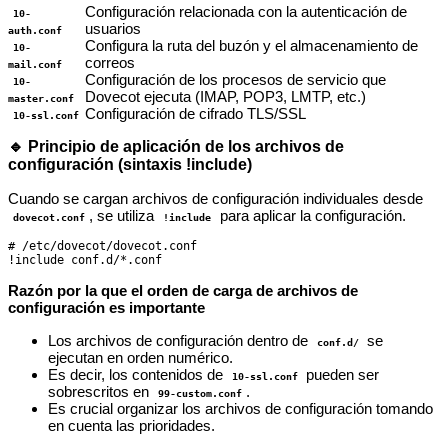
Configuración relacionada con la autenticación de
10-
usuarios
auth.conf
Configura la ruta del buzón y el almacenamiento de
10-
correos
mail.conf
Configuración de los procesos de servicio que
10-
Dovecot ejecuta (IMAP, POP3, LMTP, etc.)
master.conf
Configuración de cifrado TLS/SSL
10-ssl.conf
🔹 Principio de aplicación de los archivos de
configuración (sintaxis !include)
Cuando se cargan archivos de configuración individuales desde
, se utiliza
para aplicar la configuración.
dovecot.conf
!include
# /etc/dovecot/dovecot.conf

Razón por la que el orden de carga de archivos de
configuración es importante
Los archivos de configuración dentro de
se
conf.d/
ejecutan en orden numérico.
Es decir, los contenidos de
pueden ser
10-ssl.conf
sobrescritos en
.
99-custom.conf
Es crucial organizar los archivos de configuración tomando
en cuenta las prioridades.