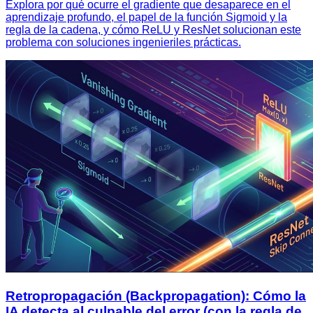
Explora por qué ocurre el gradiente que desaparece en el
aprendizaje profundo, el papel de la función Sigmoid y la
regla de la cadena, y cómo ReLU y ResNet solucionan este
problema con soluciones ingenieriles prácticas.
Retropropagación (Backpropagation): Cómo la
IA detecta al culpable del error (con la regla de