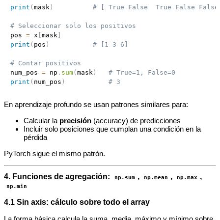
print
(
mask
)
# [ True False  True False False
# Seleccionar solo los positivos
pos 
=
 x
[
mask
]
print
(
pos
)
# [1 3 6]
# Contar positivos
num_pos 
=
 np
.
sum
(
mask
)
# True=1, False=0
print
(
num_pos
)
# 3
En aprendizaje profundo se usan patrones similares para:
Calcular la
precisión
(accuracy) de predicciones
Incluir solo posiciones que cumplan una condición en la
pérdida
PyTorch sigue el mismo patrón.
4. Funciones de agregación:
,
,
,
np.sum
np.mean
np.max
np.min
4.1 Sin axis: cálculo sobre todo el array
La forma básica calcula la suma, media, máximo y mínimo sobre