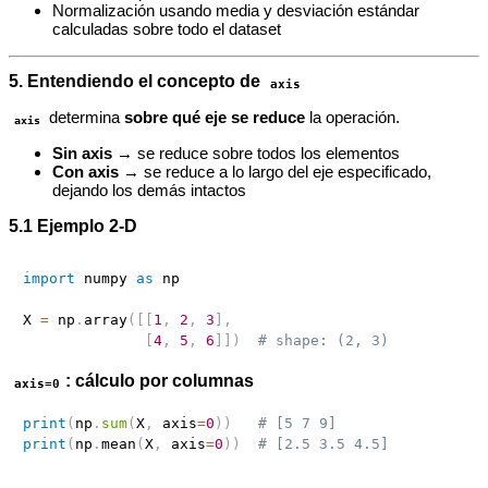
Normalización usando media y desviación estándar
calculadas sobre todo el dataset
5. Entendiendo el concepto de
axis
determina
sobre qué eje se reduce
la operación.
axis
Sin axis
→ se reduce sobre todos los elementos
Con axis
→ se reduce a lo largo del eje especificado,
dejando los demás intactos
5.1 Ejemplo 2‑D
import
 numpy 
as
 np

X 
=
 np
.
array
(
[
[
1
,
2
,
3
]
,
[
4
,
5
,
6
]
]
)
# shape: (2, 3)
: cálculo por columnas
axis=0
print
(
np
.
sum
(
X
,
 axis
=
0
)
)
# [5 7 9]
print
(
np
.
mean
(
X
,
 axis
=
0
)
)
# [2.5 3.5 4.5]