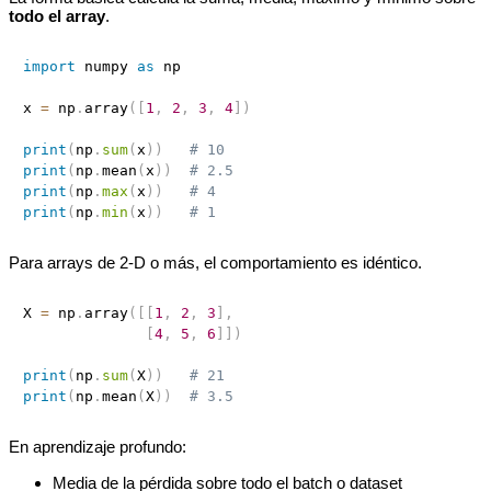
todo el array
.
import
 numpy 
as
 np

x 
=
 np
.
array
(
[
1
,
2
,
3
,
4
]
)
print
(
np
.
sum
(
x
)
)
# 10
print
(
np
.
mean
(
x
)
)
# 2.5
print
(
np
.
max
(
x
)
)
# 4
print
(
np
.
min
(
x
)
)
# 1
Para arrays de 2‑D o más, el comportamiento es idéntico.
X 
=
 np
.
array
(
[
[
1
,
2
,
3
]
,
[
4
,
5
,
6
]
]
)
print
(
np
.
sum
(
X
)
)
# 21
print
(
np
.
mean
(
X
)
)
# 3.5
En aprendizaje profundo:
Media de la pérdida sobre todo el batch o dataset