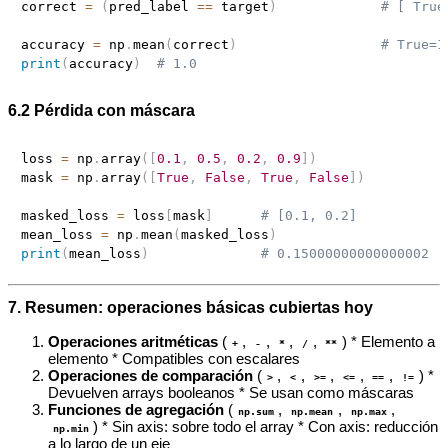
correct 
=
(
pred_label 
==
 target
)
# [ True
accuracy 
=
 np
.
mean
(
correct
)
# True=1
print
(
accuracy
)
# 1.0
6.2 Pérdida con máscara
loss 
=
 np
.
array
(
[
0.1
,
0.5
,
0.2
,
0.9
]
)
mask 
=
 np
.
array
(
[
True
,
False
,
True
,
False
]
)
masked_loss 
=
 loss
[
mask
]
# [0.1, 0.2]
mean_loss 
=
 np
.
mean
(
masked_loss
)
print
(
mean_loss
)
# 0.15000000000000002
7. Resumen: operaciones básicas cubiertas hoy
Operaciones aritméticas
(
,
,
,
,
) * Elemento a
+
-
*
/
**
elemento * Compatibles con escalares
Operaciones de comparación
(
,
,
,
,
,
) *
>
<
>=
<=
==
!=
Devuelven arrays booleanos * Se usan como máscaras
Funciones de agregación
(
,
,
,
np.sum
np.mean
np.max
) * Sin axis: sobre todo el array * Con axis: reducción
np.min
a lo largo de un eje