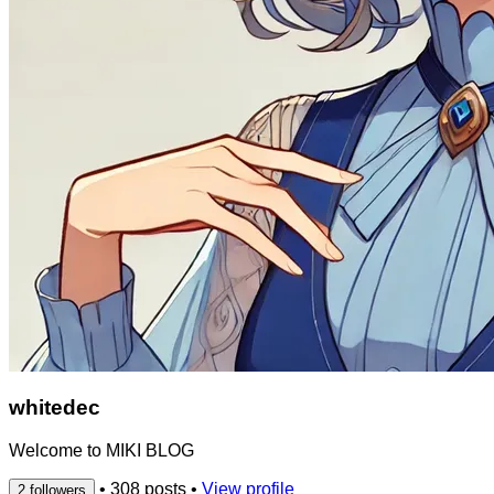
whitedec
Welcome to MIKI BLOG
•
308 posts
•
View profile
2 followers