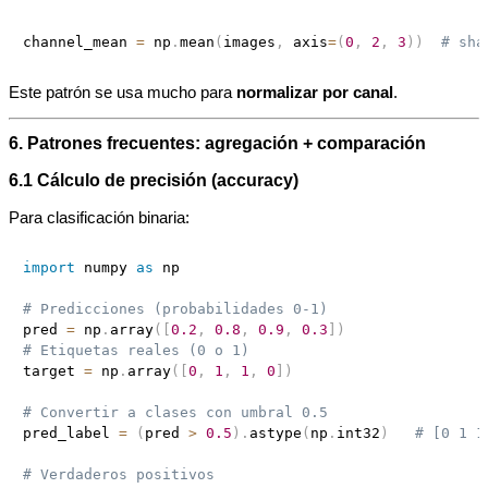
channel_mean 
=
 np
.
mean
(
images
,
 axis
=
(
0
,
2
,
3
)
)
# sha
Este patrón se usa mucho para
normalizar por canal
.
6. Patrones frecuentes: agregación + comparación
6.1 Cálculo de precisión (accuracy)
Para clasificación binaria:
import
 numpy 
as
 np

# Predicciones (probabilidades 0‑1)
pred 
=
 np
.
array
(
[
0.2
,
0.8
,
0.9
,
0.3
]
)
# Etiquetas reales (0 o 1)
target 
=
 np
.
array
(
[
0
,
1
,
1
,
0
]
)
# Convertir a clases con umbral 0.5
pred_label 
=
(
pred 
>
0.5
)
.
astype
(
np
.
int32
)
# [0 1 1
# Verdaderos positivos