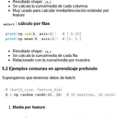
Resultado shape:
(3,)
Se calcula la suma/media de cada columna
Muy usado para calcular media/desviación estándar por
feature
: cálculo por filas
axis=1
print
(
np
.
sum
(
X
,
 axis
=
1
)
)
# [ 6 15]
print
(
np
.
mean
(
X
,
 axis
=
1
)
)
# [2. 5.]
Resultado shape:
(2,)
Se calcula la suma/media de cada fila
Relacionado con la suma/media por muestra
5.2 Ejemplos comunes en aprendizaje profundo
Supongamos que tenemos datos de batch:
# (batch_size, feature_dim)
X 
=
 np
.
random
.
randn
(
32
,
10
)
# 32 muestras, 10 caract
Media por feature