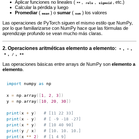
Aplicar funciones no lineales (
,
,
, etc.)
**
relu
sigmoid
Calcular la pérdida y luego
Promediar
(
) o
sumar
(
) los valores
mean
sum
Las operaciones de PyTorch siguen el mismo estilo que NumPy,
por lo que familiarizarse con NumPy hace que las fórmulas de
aprendizaje profundo se vean mucho más claras.
2. Operaciones aritméticas elemento a elemento:
,
,
+
-
,
,
*
/
**
Las operaciones básicas entre arrays de NumPy son
elemento a
elemento
.
import
 numpy 
as
 np

x 
=
 np
.
array
(
[
1
,
2
,
3
]
)
y 
=
 np
.
array
(
[
10
,
20
,
30
]
)
print
(
x 
+
 y
)
# [11 22 33]
print
(
x 
-
 y
)
# [ -9 -18 -27]
print
(
x 
*
 y
)
# [10 40 90]
print
(
y 
/
 x
)
# [10. 10. 10.]
print
(
x 
**
2
)
# [1 4 9]