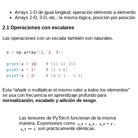
Arrays 1‑D de igual longitud: operación elemento a elemento
Arrays 2‑D, 3‑D, etc.: la misma lógica, posición por posición
2.1 Operaciones con escalares
Las operaciones con un escalar también son naturales.
x 
=
 np
.
array
(
[
1
,
2
,
3
]
)
print
(
x 
+
10
)
# [11 12 13]
print
(
x 
*
2
)
# [2 4 6]
print
(
x 
/
2
)
# [0.5 1.  1.5]
Esta “añadir o multiplicar el mismo valor a todos los elementos”
se usa con frecuencia en aprendizaje profundo para
normalización, escalado y adición de sesgo
.
Las tensores de PyTorch funcionan de la misma
manera. Expresiones como
,
,
x_t + y_t
x_t * 2
son prácticamente idénticas.
x_t ** 2