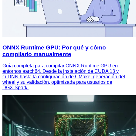
ONNX Runtime GPU: Por qué y cómo
compilarlo manualmente
Guía completa para compilar ONNX Runtime GPU en
entornos aarch64. Desde la instalación de CUDA 13 y
cuDNN hasta la configuración de CMake, generación del
wheel y su validación, optimizada para usuarios de
DGX‑Spark.