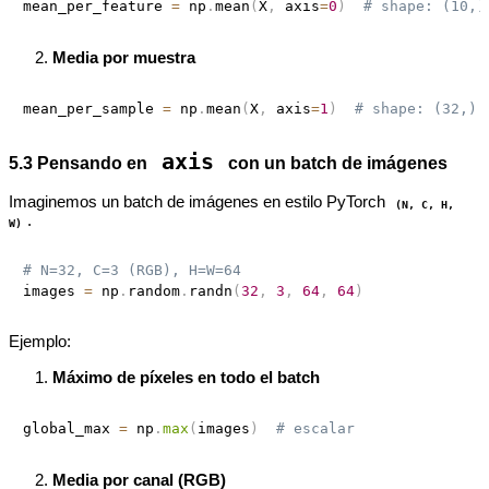
mean_per_feature 
=
 np
.
mean
(
X
,
 axis
=
0
)
# shape: (10,)
Media por muestra
mean_per_sample 
=
 np
.
mean
(
X
,
 axis
=
1
)
# shape: (32,)
axis
5.3 Pensando en
con un batch de imágenes
Imaginemos un batch de imágenes en estilo PyTorch
(N, C, H,
.
W)
# N=32, C=3 (RGB), H=W=64
images 
=
 np
.
random
.
randn
(
32
,
3
,
64
,
64
)
Ejemplo:
Máximo de píxeles en todo el batch
global_max 
=
 np
.
max
(
images
)
# escalar
Media por canal (RGB)