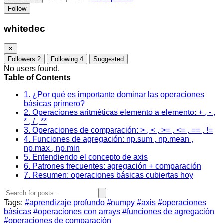
Follow
whitedec
✕
Followers
2
Following
4
Suggested
No users found.
Table of Contents
1. ¿Por qué es importante dominar las operaciones
básicas primero?
2. Operaciones aritméticas elemento a elemento: + , - ,
* , / , **
3. Operaciones de comparación: > , < , >= , <= , == , !=
4. Funciones de agregación: np.sum , np.mean ,
np.max , np.min
5. Entendiendo el concepto de axis
6. Patrones frecuentes: agregación + comparación
7. Resumen: operaciones básicas cubiertas hoy
Tags:
#aprendizaje profundo
#numpy
#axis
#operaciones
básicas
#operaciones con arrays
#funciones de agregación
#operaciones de comparación