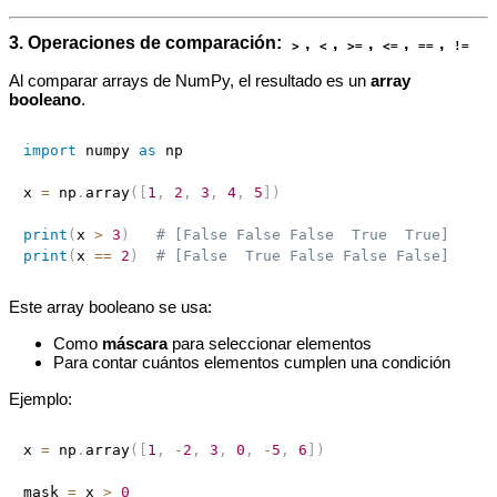
3. Operaciones de comparación:
,
,
,
,
,
>
<
>=
<=
==
!=
Al comparar arrays de NumPy, el resultado es un
array
booleano
.
import
 numpy 
as
 np

x 
=
 np
.
array
(
[
1
,
2
,
3
,
4
,
5
]
)
print
(
x 
>
3
)
# [False False False  True  True]
print
(
x 
==
2
)
# [False  True False False False]
Este array booleano se usa:
Como
máscara
para seleccionar elementos
Para contar cuántos elementos cumplen una condición
Ejemplo:
x 
=
 np
.
array
(
[
1
,
-
2
,
3
,
0
,
-
5
,
6
]
)
mask 
=
 x 
>
0