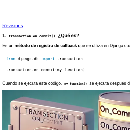
Revisions
1.
¿Qué es?
transaction.on_commit()
Es un
método de registro de callback
que se utiliza en Django cu
from
 django
.
db 
import
 transaction

transaction
.
on_commit
(
my_function
)
Cuando se ejecuta este código,
se ejecuta después de
my_function()