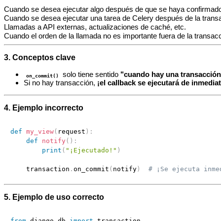
Cuando se desea ejecutar algo después de que se haya confirmad
Cuando se desea ejecutar una tarea de Celery después de la trans
Llamadas a API externas, actualizaciones de caché, etc.
Cuando el orden de la llamada no es importante fuera de la transac
3. Conceptos clave
solo tiene sentido
"cuando hay una transacción
on_commit()
Si no hay transacción,
¡el callback se ejecutará de inmedia
4. Ejemplo incorrecto
def
my_view
(
request
)
:
def
notify
(
)
:
print
(
"¡Ejecutado!"
)
    transaction
.
on_commit
(
notify
)
# ¡Se ejecuta inme
5. Ejemplo de uso correcto
from
 django
.
db 
import
 transaction
