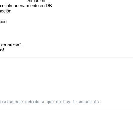
Situación
o el almacenamiento en DB
acción
ción
 en curso"
.
to!
diatamente debido a que no hay transacción!