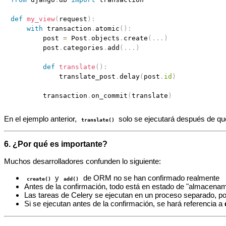
def
my_view
(
request
)
:
with
 transaction
.
atomic
(
)
:
        post 
=
 Post
.
objects
.
create
(
.
.
.
)
        post
.
categories
.
add
(
.
.
.
)
def
translate
(
)
:
            translate_post
.
delay
(
post
.
id
)
        transaction
.
on_commit
(
translate
)
En el ejemplo anterior,
solo se ejecutará después de qu
translate()
6. ¿Por qué es importante?
Muchos desarrolladores confunden lo siguiente:
y
de ORM no se han confirmado realmente
create()
add()
Antes de la confirmación, todo está en estado de "almacenam
Las tareas de Celery se ejecutan en un proceso separado, por
Si se ejecutan antes de la confirmación, se hará referencia a