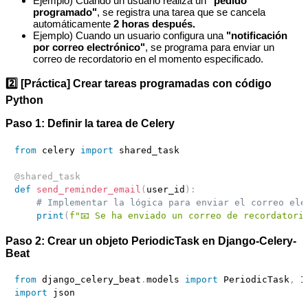
Ejemplo) Cuando un usuario realiza un
"pedido
programado"
, se registra una tarea que se cancela
automáticamente
2 horas después.
Ejemplo) Cuando un usuario configura una
"notificación
por correo electrónico"
, se programa para enviar un
correo de recordatorio en el momento especificado.
2️⃣ [Práctica] Crear tareas programadas con código
Python
Paso 1: Definir la tarea de Celery
from
 celery 
import
 shared_task

@shared_task
def
send_reminder_email
(
user_id
)
:
# Implementar la lógica para enviar el correo ele
print
(
f"📧 Se ha enviado un correo de recordatori
Paso 2: Crear un objeto PeriodicTask en Django-Celery-
Beat
from
 django_celery_beat
.
models 
import
 PeriodicTask
,
import
 json
