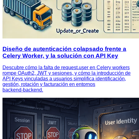
Diseño de autenticación colapsado frente a
Celery Worker, y la solución con API Key
Descubre cómo la falta de request.user en Celery workers
rompe OAuth2, JWT y sesiones, y cómo la introducción de
API Keys vinculadas a usuarios simplifica identificación,
gestión, rotación y facturación en entornos
backend‑backend.