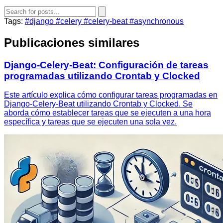
Tags:
#django
#celery
#celery-beat
#asynchronous
Publicaciones similares
Django-Celery-Beat: Configuración de tareas
programadas utilizando Crontab y Clocked
Este artículo explica cómo configurar tareas programadas en
Django-Celery-Beat utilizando Crontab y Clocked. Se
aborda cómo establecer tareas que se ejecuten a una hora
específica y tareas que se ejecuten una sola vez.