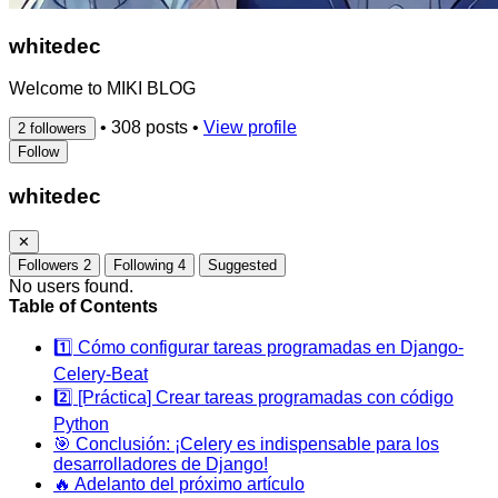
whitedec
Welcome to MIKI BLOG
•
308 posts
•
View profile
2 followers
Follow
whitedec
✕
Followers
2
Following
4
Suggested
No users found.
Table of Contents
1️⃣ Cómo configurar tareas programadas en Django-
Celery-Beat
2️⃣ [Práctica] Crear tareas programadas con código
Python
🎯 Conclusión: ¡Celery es indispensable para los
desarrolladores de Django!
🔥 Adelanto del próximo artículo