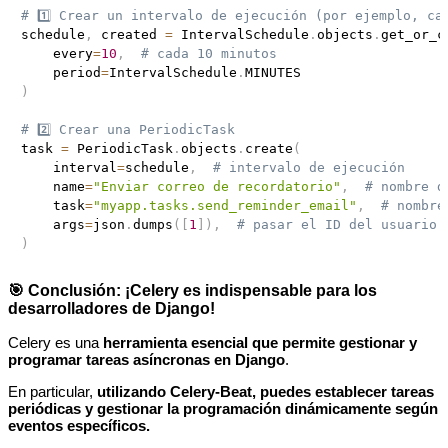
# 1️⃣ Crear un intervalo de ejecución (por ejemplo, ca
schedule
,
 created 
=
 IntervalSchedule
.
objects
.
get_or_c
    every
=
10
,
# cada 10 minutos
    period
=
IntervalSchedule
.
)
# 2️⃣ Crear una PeriodicTask
task 
=
 PeriodicTask
.
objects
.
create
(
    interval
=
schedule
,
# intervalo de ejecución
    name
=
"Enviar correo de recordatorio"
,
# nombre d
    task
=
"myapp.tasks.send_reminder_email"
,
# nombre
    args
=
json
.
dumps
(
[
1
]
)
,
# pasar el ID del usuario 
)
🎯 Conclusión: ¡Celery es indispensable para los
desarrolladores de Django!
Celery es una
herramienta esencial que permite gestionar y
programar tareas asíncronas en Django
.
En particular,
utilizando Celery-Beat, puedes establecer tareas
periódicas y gestionar la programación dinámicamente según
eventos específicos.