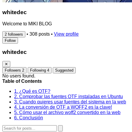
whitedec
Welcome to MIKI BLOG
•
308 posts
•
View profile
2 followers
Follow
whitedec
✕
Followers
2
Following
4
Suggested
No users found.
Table of Contents
1. ¿Qué es OTF?
2. Comprobar las fuentes OTF instaladas en Ubuntu
3. Cuando quieres usar fuentes del sistema en la web
4. La conversión de OTF a WOFF2 es la clave!
5. Cómo usar el archivo woff2 convertido en la web
6. Conclusión