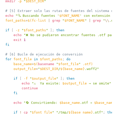
mkdir
-p
"
$DEST_DIR
"
# [5] Extraer solo las rutas de fuentes del sistema q
echo
"🔍 Buscando fuentes '
$FONT_NAME
' con extensión 
font_paths
=
$(
fc-list 
|
grep
"
$FONT_NAME
"
|
grep
"
\\
.o
if
[
-z
"
$font_paths
"
]
;
then
echo
"❌ No se pudieron encontrar fuentes .otf par
exit
1
fi
# [6] Bucle de ejecución de conversión
for
font_file
in
$font_paths
;
do
base_name
=
$(
basename
"
$font_file
"
 .otf
)
output_file
=
"
$DEST_DIR
/
${base_name}
.woff2"
if
[
-f
"
$output_file
"
]
;
then
echo
"⚠️  Ya existe: 
$output_file
 → se omite"
continue
fi
echo
"🔄 Convirtiendo: 
$base_name
.otf → 
$base_nam
if
!
cp
"
$font_file
"
"/tmp/
${base_name}
.otf"
;
the