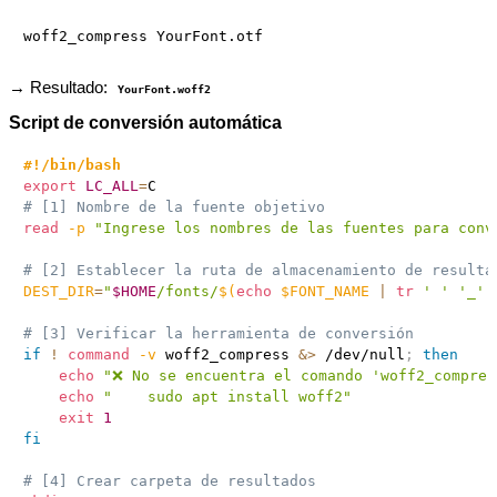
→ Resultado:
YourFont.woff2
Script de conversión automática
#!/bin/bash
export
LC_ALL
=
# [1] Nombre de la fuente objetivo
read
-p
"Ingrese los nombres de las fuentes para conv
# [2] Establecer la ruta de almacenamiento de resulta
DEST_DIR
=
"
$HOME
/fonts/
$(
echo
 $FONT_NAME 
|
tr
' '
'_'
# [3] Verificar la herramienta de conversión
if
!
command
-v
 woff2_compress 
&>
 /dev/null
;
then
echo
"❌ No se encuentra el comando 'woff2_compres
echo
"    sudo apt install woff2"
exit
1
fi
# [4] Crear carpeta de resultados