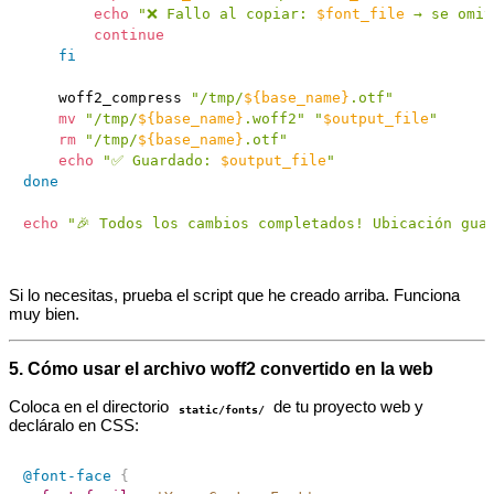
echo
"❌ Fallo al copiar: 
$font_file
 → se omit
continue
fi
    woff2_compress 
"/tmp/
${base_name}
.otf"
mv
"/tmp/
${base_name}
.woff2"
"
$output_file
"
rm
"/tmp/
${base_name}
.otf"
echo
"✅ Guardado: 
$output_file
"
done
echo
"🎉 Todos los cambios completados! Ubicación gua
Si lo necesitas, prueba el script que he creado arriba. Funciona
muy bien.
5. Cómo usar el archivo woff2 convertido en la web
Coloca en el directorio
de tu proyecto web y
static/fonts/
decláralo en CSS:
@font-face
{