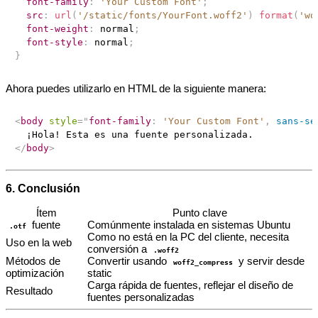
font-family
:
'Your Custom Font'
;
src
:
url
(
'/static/fonts/YourFont.woff2'
)
format
(
'wo
font-weight
:
 normal
;
font-style
:
 normal
;
}
Ahora puedes utilizarlo en HTML de la siguiente manera:
<
body
style
=
"
font-family
:
'Your Custom Font'
,
 sans-se
</
body
>
6. Conclusión
Ítem
Punto clave
fuente
Comúnmente instalada en sistemas Ubuntu
.otf
Como no está en la PC del cliente, necesita
Uso en la web
conversión a
.woff2
Métodos de
Convertir usando
y servir desde
woff2_compress
optimización
static
Carga rápida de fuentes, reflejar el diseño de
Resultado
fuentes personalizadas