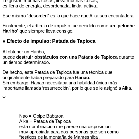
Le gustan muchas cosas, lleva muchas cosas,
es llena de energía, desordenada, linda, activa...
Ese mismo “desorden” es lo que hace que Aika sea encantadora.
Finalmente, el artículo de impulso fue decidido como
un ‘peluche
Haribo’
que siempre lleva consigo.
● Efecto de impulso: Patada de Tapioca
Al obtener un Haribo,
puede
destruir obstáculos con una Patada de Tapioca
durante
un tiempo determinado.
De hecho, esta Patada de Tapioca fue una técnica que
originalmente había preparado para
Hanao
.
Sin embargo, Hanao necesitaba una habilidad única más
importante llamada ‘resurrección’, por lo que se le asignó a Aika.
Y
Nao = Golpe Babaroa
Aika = Patada de Tapioca
esta combinación me parece una disposición
muy apropiada para dos personas que son como
“testigos de la montaña de Mameshiba”.