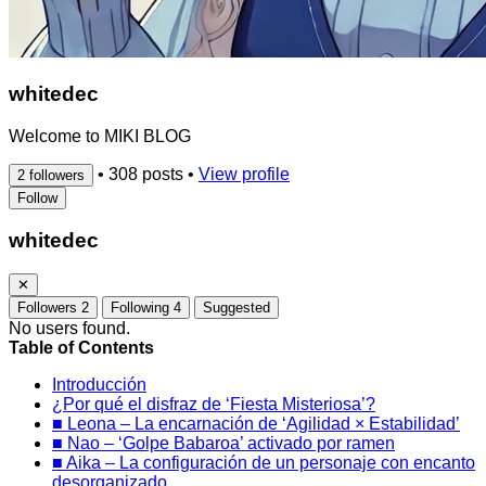
whitedec
Welcome to MIKI BLOG
•
308 posts
•
View profile
2 followers
Follow
whitedec
✕
Followers
2
Following
4
Suggested
No users found.
Table of Contents
Introducción
¿Por qué el disfraz de ‘Fiesta Misteriosa’?
■ Leona – La encarnación de ‘Agilidad × Estabilidad’
■ Nao – ‘Golpe Babaroa’ activado por ramen
■ Aika – La configuración de un personaje con encanto
desorganizado