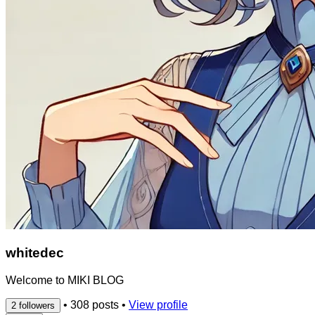
whitedec
Welcome to MIKI BLOG
•
308 posts
•
View profile
2 followers