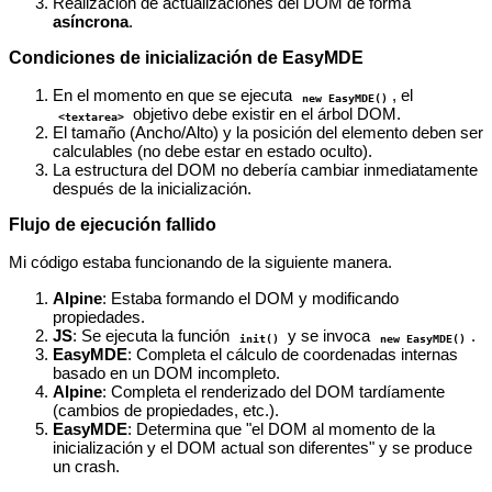
Realización de actualizaciones del DOM de forma
asíncrona
.
Condiciones de inicialización de EasyMDE
En el momento en que se ejecuta
, el
new EasyMDE()
objetivo debe existir en el árbol DOM.
<textarea>
El tamaño (Ancho/Alto) y la posición del elemento deben ser
calculables (no debe estar en estado oculto).
La estructura del DOM no debería cambiar inmediatamente
después de la inicialización.
Flujo de ejecución fallido
Mi código estaba funcionando de la siguiente manera.
Alpine
: Estaba formando el DOM y modificando
propiedades.
JS
: Se ejecuta la función
y se invoca
.
init()
new EasyMDE()
EasyMDE
: Completa el cálculo de coordenadas internas
basado en un DOM incompleto.
Alpine
: Completa el renderizado del DOM tardíamente
(cambios de propiedades, etc.).
EasyMDE
: Determina que "el DOM al momento de la
inicialización y el DOM actual son diferentes" y se produce
un crash.