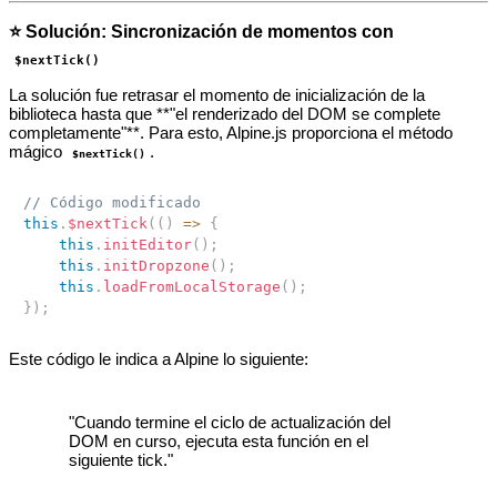
⭐ Solución: Sincronización de momentos con
$nextTick()
La solución fue retrasar el momento de inicialización de la
biblioteca hasta que **"el renderizado del DOM se complete
completamente"**. Para esto, Alpine.js proporciona el método
mágico
.
$nextTick()
// Código modificado
this
.
$nextTick
(
(
)
=>
{
this
.
initEditor
(
)
;
this
.
initDropzone
(
)
;
this
.
loadFromLocalStorage
(
)
;
}
)
;
Este código le indica a Alpine lo siguiente:
"Cuando termine el ciclo de actualización del
DOM en curso, ejecuta esta función en el
siguiente tick."