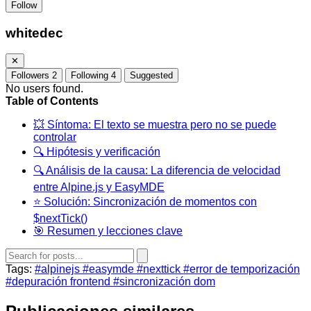
Follow
whitedec
✕
Followers
2
Following
4
Suggested
No users found.
Table of Contents
💥 Síntoma: El texto se muestra pero no se puede
controlar
🔍 Hipótesis y verificación
🔍 Análisis de la causa: La diferencia de velocidad
entre Alpine.js y EasyMDE
⭐ Solución: Sincronización de momentos con
$nextTick()
🎯 Resumen y lecciones clave
Tags:
#alpinejs
#easymde
#nexttick
#error de temporización
#depuración frontend
#sincronización dom