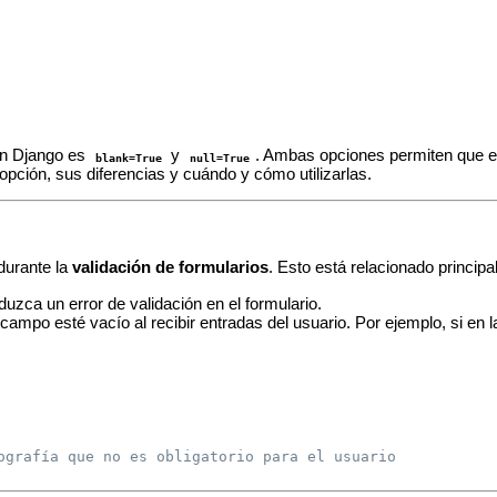
en Django es
y
. Ambas opciones permiten que el
blank=True
null=True
 opción, sus diferencias y cuándo y cómo utilizarlas.
durante la
validación de formularios
. Esto está relacionado princip
uzca un error de validación en el formulario.
l campo esté vacío al recibir entradas del usuario. Por ejemplo, si en 
ografía que no es obligatorio para el usuario