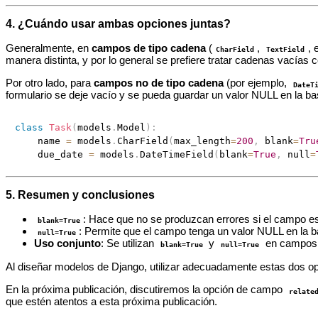
4. ¿Cuándo usar ambas opciones juntas?
Generalmente, en
campos de tipo cadena
(
,
, 
CharField
TextField
manera distinta, y por lo general se prefiere tratar cadenas vacía
Por otro lado, para
campos no de tipo cadena
(por ejemplo,
DateT
formulario se deje vacío y se pueda guardar un valor NULL en la ba
class
Task
(
models
.
Model
)
:
    name 
=
 models
.
CharField
(
max_length
=
200
,
 blank
=
Tru
    due_date 
=
 models
.
DateTimeField
(
blank
=
True
,
 null
=
5. Resumen y conclusiones
: Hace que no se produzcan errores si el campo est
blank=True
: Permite que el campo tenga un valor NULL en la b
null=True
Uso conjunto
: Se utilizan
y
en campos n
blank=True
null=True
Al diseñar modelos de Django, utilizar adecuadamente estas dos opci
En la próxima publicación, discutiremos la opción de campo
relate
que estén atentos a esta próxima publicación.