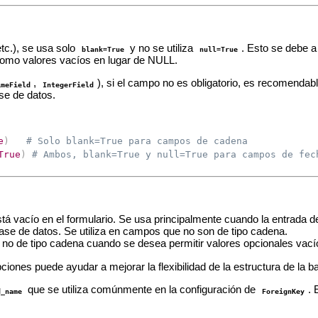
etc.), se usa solo
y no se utiliza
. Esto se debe 
blank=True
null=True
s como valores vacíos en lugar de NULL.
,
), si el campo no es obligatorio, es recomendab
imeField
IntegerField
se de datos.
e
)
# Solo blank=True para campos de cadena
True
)
# Ambos, blank=True y null=True para campos de fec
á vacío en el formulario. Se usa principalmente cuando la entrada del
ase de datos. Se utiliza en campos que no son de tipo cadena.
o de tipo cadena cuando se desea permitir valores opcionales vací
ones puede ayudar a mejorar la flexibilidad de la estructura de la ba
que se utiliza comúnmente en la configuración de
. 
d_name
ForeignKey