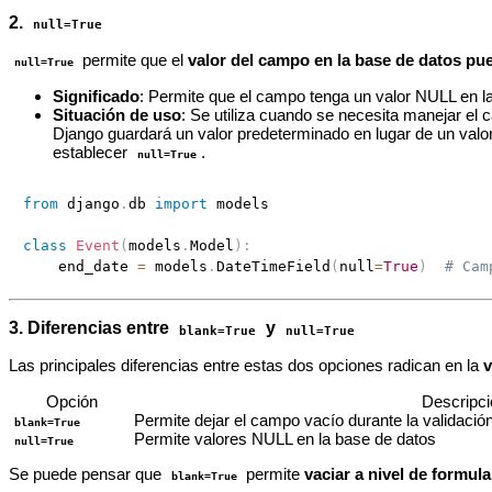
2.
null=True
permite que el
valor del campo en la base de datos p
null=True
Significado
: Permite que el campo tenga un valor NULL en l
Situación de uso
: Se utiliza cuando se necesita manejar el 
Django guardará un valor predeterminado en lugar de un valo
establecer
.
null=True
from
 django
.
db 
import
 models

class
Event
(
models
.
Model
)
:
    end_date 
=
 models
.
DateTimeField
(
null
=
True
)
# Cam
3. Diferencias entre
y
blank=True
null=True
Las principales diferencias entre estas dos opciones radican en la
v
Opción
Descripci
Permite dejar el campo vacío durante la validación
blank=True
Permite valores NULL en la base de datos
null=True
Se puede pensar que
permite
vaciar a nivel de formula
blank=True