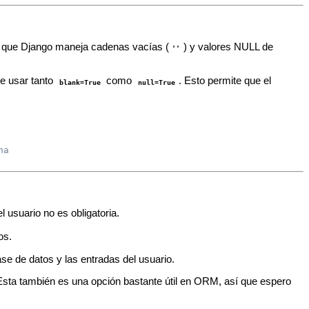
a que Django maneja cadenas vacías (
) y valores NULL de
''
le usar tanto
como
. Esto permite que el
blank=True
null=True
ha
 usuario no es obligatoria.
os.
se de datos y las entradas del usuario.
Esta también es una opción bastante útil en ORM, así que espero