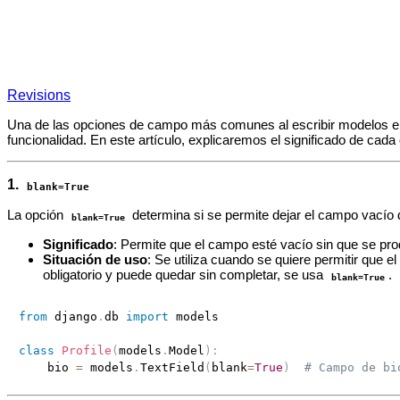
Revisions
Una de las opciones de campo más comunes al escribir modelos 
funcionalidad. En este artículo, explicaremos el significado de cada
1.
blank=True
La opción
determina si se permite dejar el campo vacío 
blank=True
Significado
: Permite que el campo esté vacío sin que se prod
Situación de uso
: Se utiliza cuando se quiere permitir que e
obligatorio y puede quedar sin completar, se usa
.
blank=True
from
 django
.
db 
import
 models

class
Profile
(
models
.
Model
)
:
    bio 
=
 models
.
TextField
(
blank
=
True
)
# Campo de bi