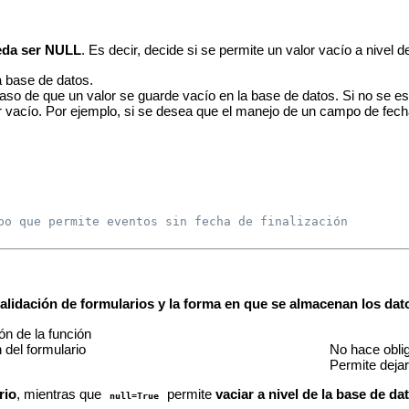
ueda ser NULL
. Es decir, decide si se permite un valor vacío a nivel 
a base de datos.
caso de que un valor se guarde vacío en la base de datos. Si no se e
r vacío. Por ejemplo, si se desea que el manejo de un campo de fec
po que permite eventos sin fecha de finalización
alidación de formularios y la forma en que se almacenan los dat
ón de la función
 del formulario
No hace oblig
Permite deja
rio
, mientras que
permite
vaciar a nivel de la base de da
null=True