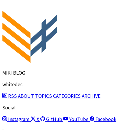
MIKI BLOG
whitedec
RSS
ABOUT
TOPICS
CATEGORIES
ARCHIVE
Social
Instagram
X
GitHub
YouTube
Facebook