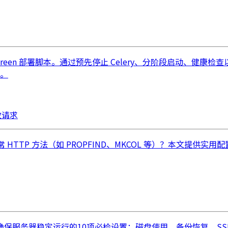
reen 部署脚本。通过预先停止 Celery、分阶段启动、健康
巧。
无效请求
4 拦截异常 HTTP 方法（如 PROPFIND、MKCOL 等）？
服务器稳定运行的10项必检设置：磁盘使用、备份恢复、SSL 证