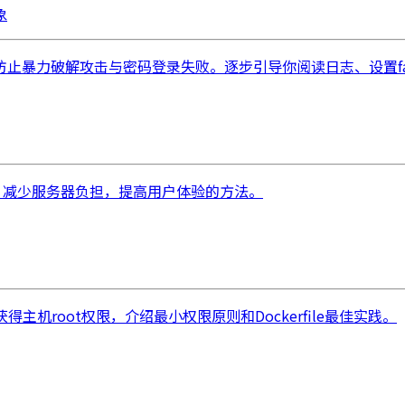
象
止暴力破解攻击与密码登录失败。逐步引导你阅读日志、设置fail
s.cache，减少服务器负担，提高用户体验的方法。
机root权限，介绍最小权限原则和Dockerfile最佳实践。