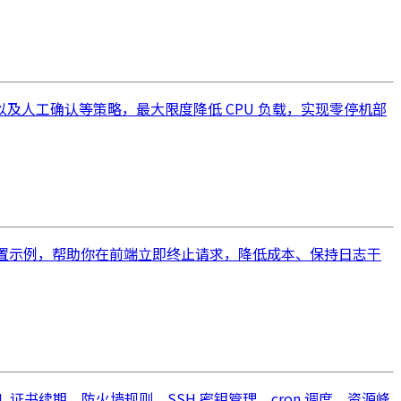
检查以及人工确认等策略，最大限度降低 CPU 负载，实现零停机部
本文提供实用配置示例，帮助你在前端立即终止请求，降低成本、保持日志干
书续期、防火墙规则、SSH 密钥管理、cron 调度、资源峰