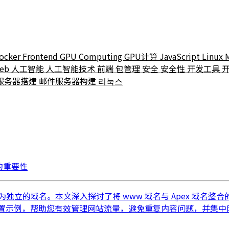
ocker
Frontend
GPU Computing
GPU计算
JavaScript
Linux
eb
人工智能
人工智能技术
前端
包管理
安全
安全性
开发工具
服务器搭建
邮件服务器构建
리눅스
率的重要性
视为独立的域名。本文深入探讨了将 www 域名与 Apex 域名
定向配置示例，帮助您有效管理网站流量，避免重复内容问题，并集