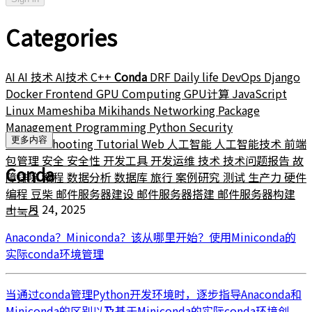
Categories
AI
AI 技术
AI技术
C++
Conda
DRF
Daily life
DevOps
Django
Docker
Frontend
GPU Computing
GPU计算
JavaScript
Linux
Mameshiba
Mikihands
Networking
Package
Management
Programming
Python
Security
更多内容
Troubleshooting
Tutorial
Web
人工智能
人工智能技术
前端
包管理
安全
安全性
开发工具
开发运维
技术
技术问题报告
故
Conda
障排除
教程
数据分析
数据库
旅行
案例研究
测试
生产力
硬件
编程
豆柴
邮件服务器建设
邮件服务器搭建
邮件服务器构建
十一月 24, 2025
리눅스
Anaconda？Miniconda？该从哪里开始？使用Miniconda的
实际conda环境管理
当通过conda管理Python开发环境时，逐步指导Anaconda和
Miniconda的区别以及基于Miniconda的实际conda环境创