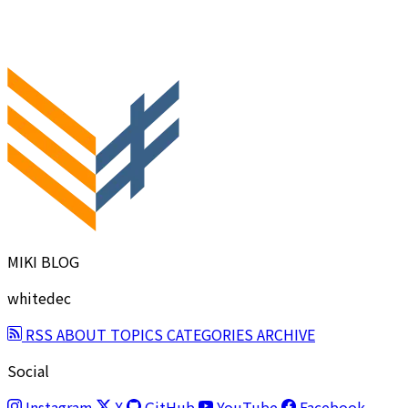
MIKI BLOG
whitedec
RSS
ABOUT
TOPICS
CATEGORIES
ARCHIVE
Social
Instagram
X
GitHub
YouTube
Facebook