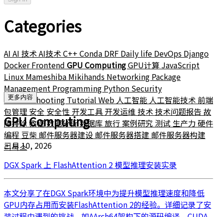
Categories
AI
AI 技术
AI技术
C++
Conda
DRF
Daily life
DevOps
Django
Docker
Frontend
GPU Computing
GPU计算
JavaScript
Linux
Mameshiba
Mikihands
Networking
Package
Management
Programming
Python
Security
更多内容
Troubleshooting
Tutorial
Web
人工智能
人工智能技术
前端
包管理
安全
安全性
开发工具
开发运维
技术
技术问题报告
故
GPU Computing
障排除
教程
数据分析
数据库
旅行
案例研究
测试
生产力
硬件
编程
豆柴
邮件服务器建设
邮件服务器搭建
邮件服务器构建
三月 10, 2026
리눅스
DGX Spark 上 FlashAttention 2 模型推理安装实录
本文分享了在DGX Spark环境中为提升模型推理速度和降低
GPU内存占用而安装FlashAttention 2的经验。详细记录了安
装过程中遇到的挑战，如AArch64架构下的源码编译、CUDA